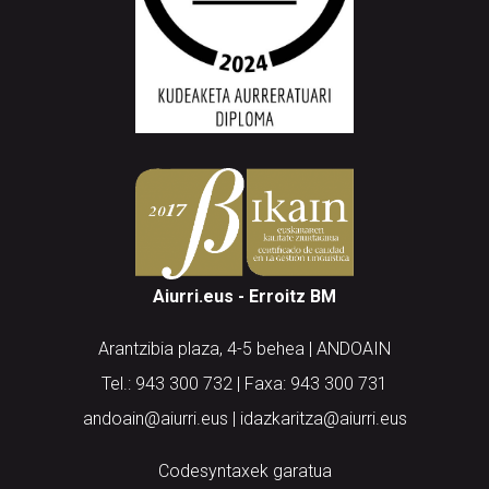
Aiurri.eus - Erroitz BM
Arantzibia plaza, 4-5 behea | ANDOAIN
Tel.: 943 300 732 | Faxa: 943 300 731
andoain@aiurri.eus | idazkaritza@aiurri.eus
Codesyntaxek garatua