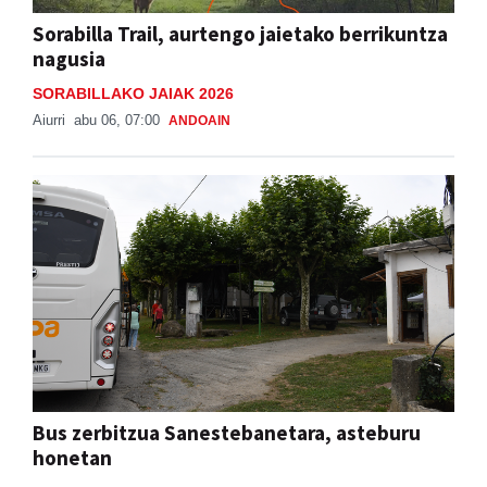
Sorabilla Trail, aurtengo jaietako berrikuntza
nagusia
SORABILLAKO JAIAK 2026
Aiurri
abu 06, 07:00
ANDOAIN
Bus zerbitzua Sanestebanetara, asteburu
honetan