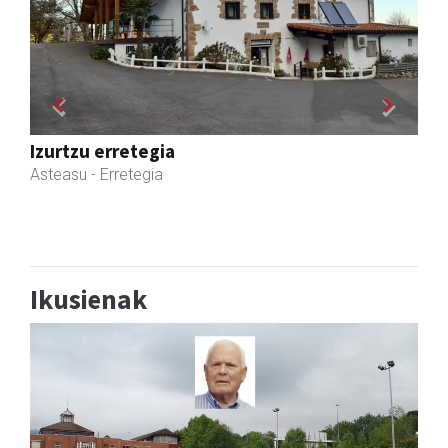
Previous
Next
Urnietako AEK euskaltegia
Urnieta
- Euskaltegiak
Ikusienak