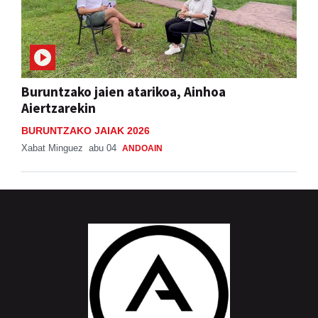
Buruntzako jaien atarikoa, Ainhoa
Aiertzarekin
BURUNTZAKO JAIAK 2026
Xabat Minguez
abu 04
ANDOAIN