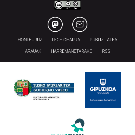
HONI BURUZ
LEGE OHARRA
PUBLIZITATEA
ARAUAK
HARREMANETARAKO
RSS