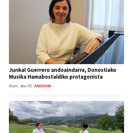
Junkal Guerrero andoaindarra, Donostiako
Musika Hamabostaldiko protagonista
Aiurri
abu 05
ANDOAIN