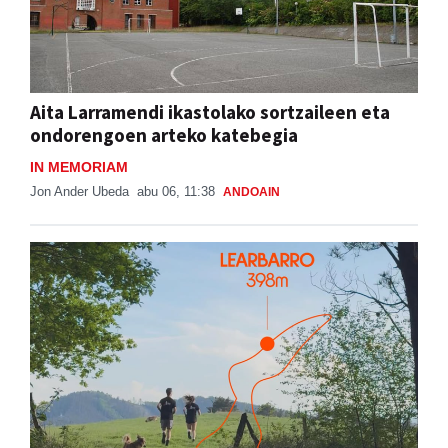
Aita Larramendi ikastolako sortzaileen eta
ondorengoen arteko katebegia
IN MEMORIAM
Jon Ander Ubeda
abu 06, 11:38
ANDOAIN