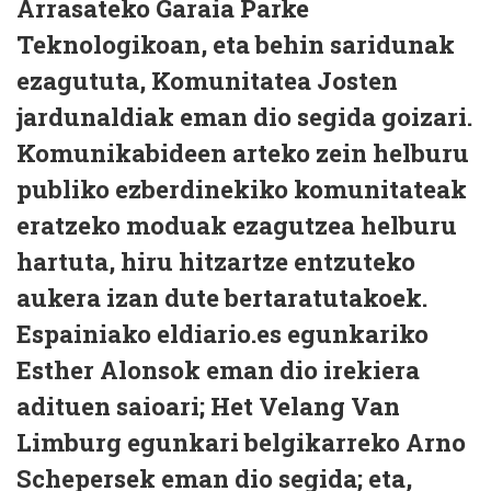
Arrasateko Garaia Parke
Teknologikoan, eta behin saridunak
ezagututa, Komunitatea Josten
jardunaldiak eman dio segida goizari.
Komunikabideen arteko zein helburu
publiko ezberdinekiko komunitateak
eratzeko moduak ezagutzea helburu
hartuta, hiru hitzartze entzuteko
aukera izan dute bertaratutakoek.
Espainiako eldiario.es egunkariko
Esther Alonsok eman dio irekiera
adituen saioari; Het Velang Van
Limburg egunkari belgikarreko Arno
Schepersek eman dio segida; eta,