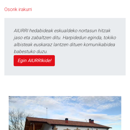
Osorik irakurri
AIURRI hedabideak eskualdeko nortasun hitzak
jaso eta zabaltzen ditu. Harpidedun eginda, tokiko
albisteak euskaraz lantzen dituen komunikabidea
babestuko duzu.
Egin AIURRIkide!