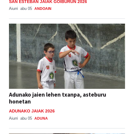
SAN ESTEBAN JAIAK GOIBURUN 2026
Aiurri
abu 05
ANDOAIN
Adunako jaien lehen txanpa, asteburu
honetan
ADUNAKO JAIAK 2026
Aiurri
abu 05
ADUNA