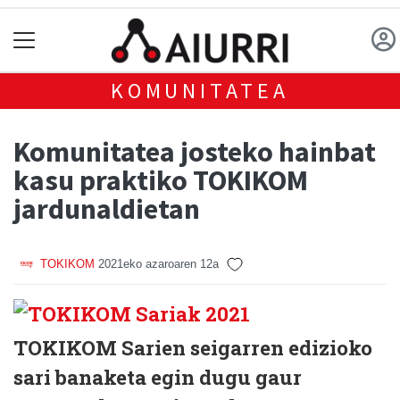
KOMUNITATEA
Komunitatea josteko hainbat
kasu praktiko TOKIKOM
jardunaldietan
TOKIKOM
2021eko azaroaren 12a
TOKIKOM Sarien seigarren edizioko
sari banaketa egin dugu gaur