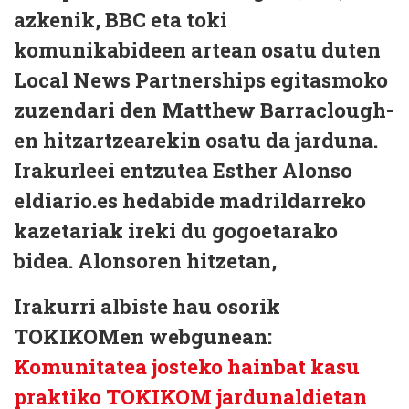
azkenik, BBC eta toki
komunikabideen artean osatu duten
Local News Partnerships egitasmoko
zuzendari den Matthew Barraclough-
en hitzartzearekin osatu da jarduna.
Irakurleei entzutea Esther Alonso
eldiario.es hedabide madrildarreko
kazetariak ireki du gogoetarako
bidea. Alonsoren hitzetan,
Irakurri albiste hau osorik
TOKIKOMen webgunean:
Komunitatea josteko hainbat kasu
praktiko TOKIKOM jardunaldietan