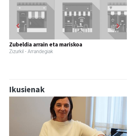
Previous
Next
AMC Mecanocaucho
Asteasu
- Industria hornidurak
Ikusienak