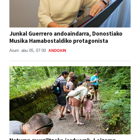
Junkal Guerrero andoaindarra, Donostiako
Musika Hamabostaldiko protagonista
Aiurri
abu 05, 07:00
ANDOAIN