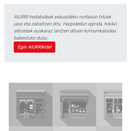
AIURRI hedabideak eskualdeko nortasun hitzak
jaso eta zabaltzen ditu. Harpidedun eginda, tokiko
albisteak euskaraz lantzen dituen komunikabidea
babestuko duzu.
Egin AIURRIkide!