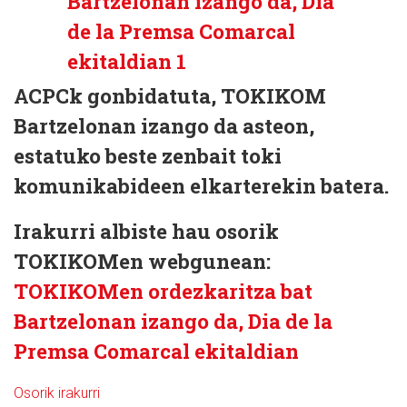
ACPCk gonbidatuta, TOKIKOM
Bartzelonan izango da asteon,
estatuko beste zenbait toki
komunikabideen elkarterekin batera.
Irakurri albiste hau osorik
TOKIKOMen webgunean:
TOKIKOMen ordezkaritza bat
Bartzelonan izango da, Dia de la
Premsa Comarcal ekitaldian
Osorik irakurri