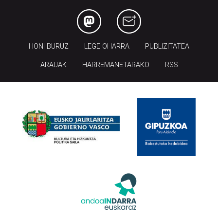
HONI BURUZ
LEGE OHARRA
PUBLIZITATEA
ARAUAK
HARREMANETARAKO
RSS