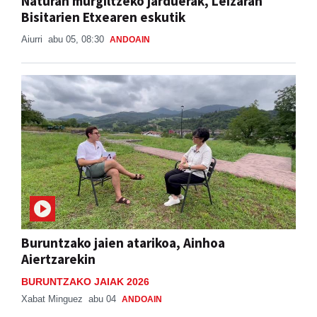
Naturan murgiltzeko jarduerak, Leizaran
Bisitarien Etxearen eskutik
Aiurri
abu 05, 08:30
ANDOAIN
Buruntzako jaien atarikoa, Ainhoa
Aiertzarekin
BURUNTZAKO JAIAK 2026
Xabat Minguez
abu 04
ANDOAIN