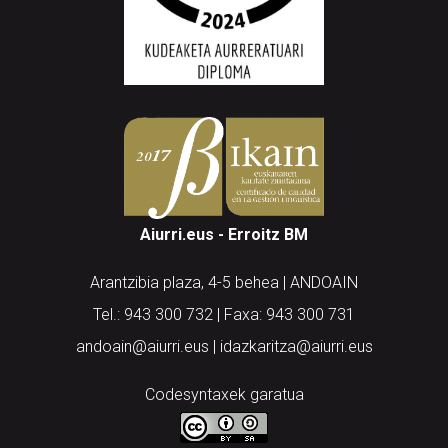
Aiurri.eus - Erroitz BM
Arantzibia plaza, 4-5 behea | ANDOAIN
Tel.: 943 300 732 | Faxa: 943 300 731
andoain@aiurri.eus | idazkaritza@aiurri.eus
Codesyntaxek garatua