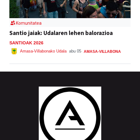
Komunitatea
Santio jaiak: Udalaren lehen balorazioa
SANTIOAK 2026
Amasa-Villabonako Udala
abu 05
AMASA-VILLABONA