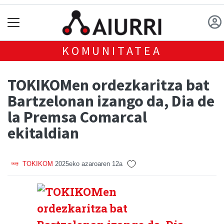
KOMUNITATEA
TOKIKOMen ordezkaritza bat
Bartzelonan izango da, Dia de
la Premsa Comarcal
ekitaldian
TOKIKOM
2025eko azaroaren 12a