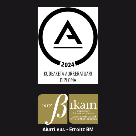
Aiurri.eus - Erroitz BM
Arantzibia plaza, 4-5 behea | ANDOAIN