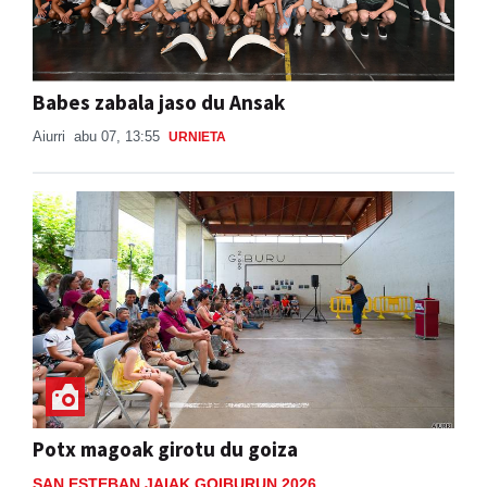
Babes zabala jaso du Ansak
Aiurri
abu 07, 13:55
URNIETA
Potx magoak girotu du goiza
SAN ESTEBAN JAIAK GOIBURUN 2026
Aiurri
abu 08, 16:28
ANDOAIN