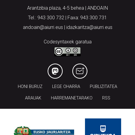
Tel.: 943 300 732 | Faxa: 943 300 731
andoain@aiurri.eus | idazkaritza@aiurri.eus
Codesyntaxek garatua
HONI BURUZ
LEGE OHARRA
PUBLIZITATEA
ARAUAK
HARREMANETARAKO
RSS