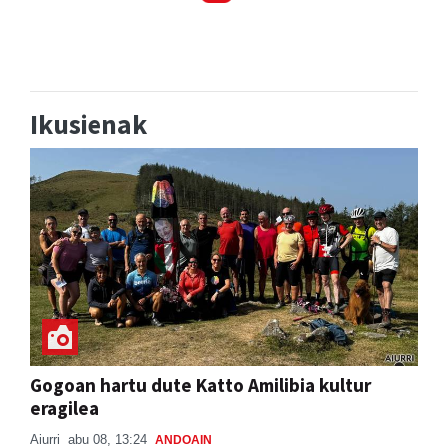
Ikusienak
Gogoan hartu dute Katto Amilibia kultur
eragilea
Aiurri
abu 08, 13:24
ANDOAIN