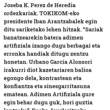
Joseba K. Perez de Heredia
ordezkariak. TOKIKOM-eko
presidente Iban Arantzabalek egin
ditu sariketako lehen hitzak. “Sariak
banatzearekin batera adimen
artifiziala izango dugu berbagai eta
erronka handiak ditugu zentzu
honetan. Urbano Garcia Alonsori
irakurri diot kazetariaren balioa
egongo dela, kontrastean eta
konfiantza eta sinesgarritasuna
ematean. Adimen Artifiziala gure
egin behar dugu guk, hori guztia