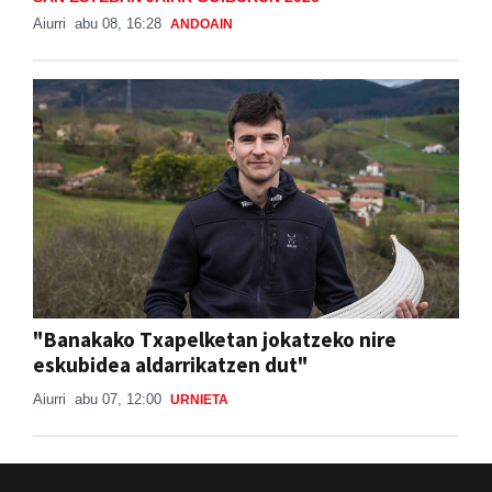
"Banakako Txapelketan jokatzeko nire
eskubidea aldarrikatzen dut"
Aiurri
abu 07, 12:00
URNIETA