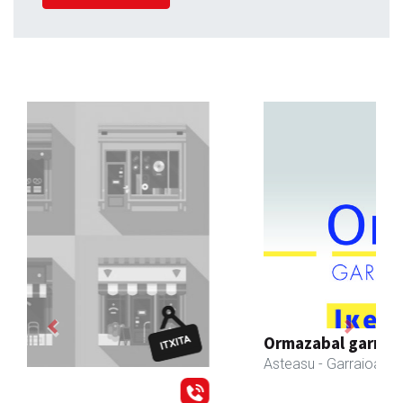
Previous
Next
Ormazabal garraioak
Asteasu
- Garraioak