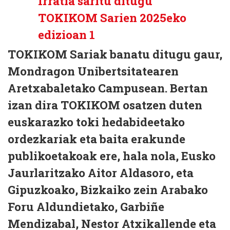
TOKIKOM Sariak banatu ditugu gaur,
Mondragon Unibertsitatearen
Aretxabaletako Campusean. Bertan
izan dira TOKIKOM osatzen duten
euskarazko toki hedabideetako
ordezkariak eta baita erakunde
publikoetakoak ere, hala nola, Eusko
Jaurlaritzako Aitor Aldasoro, eta
Gipuzkoako, Bizkaiko zein Arabako
Foru Aldundietako, Garbiñe
Mendizabal, Nestor Atxikallende eta