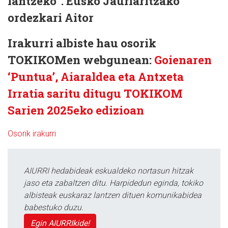
lantzeko”. Eusko Jaurlaritzako
ordezkari Aitor
Irakurri albiste hau osorik
TOKIKOMen webgunean:
Goienaren
‘Puntua’, Aiaraldea eta Antxeta
Irratia saritu ditugu TOKIKOM
Sarien 2025eko edizioan
Osorik irakurri
AIURRI hedabideak eskualdeko nortasun hitzak
jaso eta zabaltzen ditu. Harpidedun eginda, tokiko
albisteak euskaraz lantzen dituen komunikabidea
babestuko duzu.
Egin AIURRIkide!