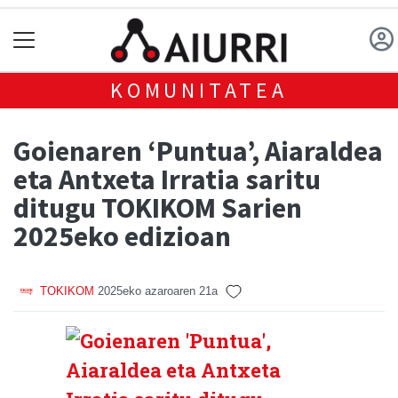
KOMUNITATEA
Goienaren ‘Puntua’, Aiaraldea
eta Antxeta Irratia saritu
ditugu TOKIKOM Sarien
2025eko edizioan
TOKIKOM
2025eko azaroaren 21a