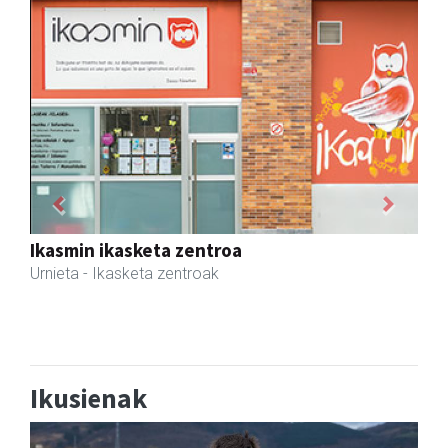
Previous
Next
La Salle Berrozpe Ikastetxea
Andoain
- Hezkuntza
Ikusienak