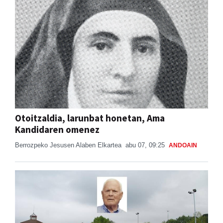
Otoitzaldia, larunbat honetan, Ama
Kandidaren omenez
Berrozpeko Jesusen Alaben Elkartea
abu 07, 09:25
ANDOAIN