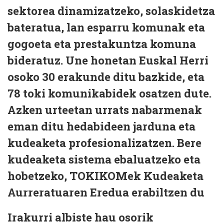
sektorea dinamizatzeko, solaskidetza
bateratua, lan esparru komunak eta
gogoeta eta prestakuntza komuna
bideratuz. Une honetan Euskal Herri
osoko 30 erakunde ditu bazkide, eta
78 toki komunikabidek osatzen dute.
Azken urteetan urrats nabarmenak
eman ditu hedabideen jarduna eta
kudeaketa profesionalizatzen. Bere
kudeaketa sistema ebaluatzeko eta
hobetzeko, TOKIKOMek Kudeaketa
Aurreratuaren Eredua erabiltzen du
Irakurri albiste hau osorik