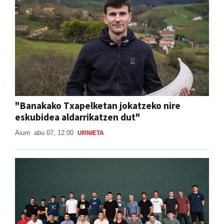
"Banakako Txapelketan jokatzeko nire
eskubidea aldarrikatzen dut"
Aiurri
abu 07, 12:00
URNIETA