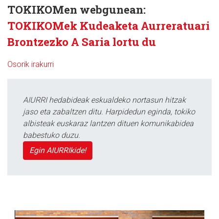
TOKIKOMen webgunean:
TOKIKOMek Kudeaketa Aurreratuari
Brontzezko A Saria lortu du
Osorik irakurri
AIURRI hedabideak eskualdeko nortasun hitzak
jaso eta zabaltzen ditu. Harpidedun eginda, tokiko
albisteak euskaraz lantzen dituen komunikabidea
babestuko duzu.
Egin AIURRIkide!