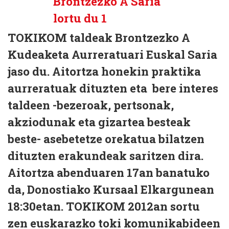
TOKIKOM taldeak Brontzezko A
Kudeaketa Aurreratuari Euskal Saria
jaso du. Aitortza honekin praktika
aurreratuak dituzten eta bere interes
taldeen -bezeroak, pertsonak,
akziodunak eta gizartea besteak
beste- asebetetze orekatua bilatzen
dituzten erakundeak saritzen dira.
Aitortza abenduaren 17an banatuko
da, Donostiako Kursaal Elkargunean
18:30etan. TOKIKOM 2012an sortu
zen euskarazko toki komunikabideen