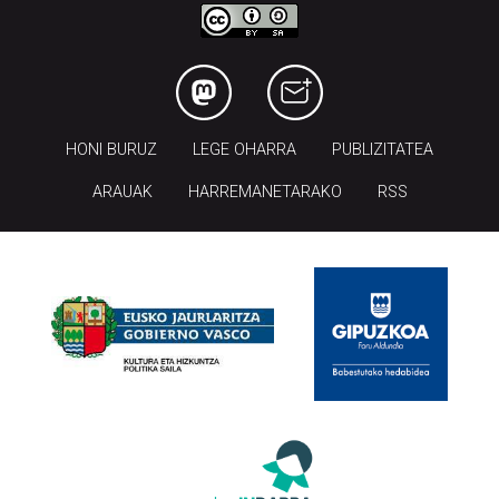
HONI BURUZ
LEGE OHARRA
PUBLIZITATEA
ARAUAK
HARREMANETARAKO
RSS