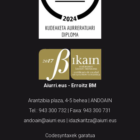
Aiurri.eus - Erroitz BM
Arantzibia plaza, 4-5 behea | ANDOAIN
Tel.: 943 300 732 | Faxa: 943 300 731
andoain@aiurri.eus | idazkaritza@aiurri.eus
Codesyntaxek garatua