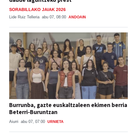
SORABILLAKO JAIAK 2026
Lide Ruiz Telleria
abu 07, 08:00
ANDOAIN
Burrunba, gazte euskaltzaleen ekimen berria
Beterri-Buruntzan
Aiurri
abu 07, 07:00
URNIETA