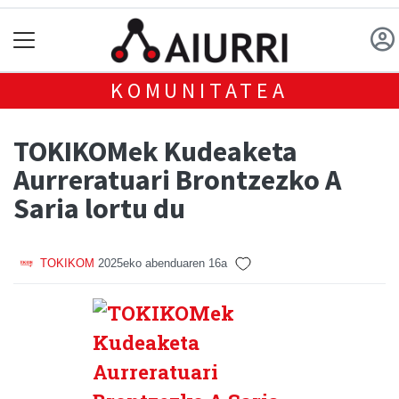
KOMUNITATEA
TOKIKOMek Kudeaketa
Aurreratuari Brontzezko A
Saria lortu du
TOKIKOM
2025eko abenduaren 16a