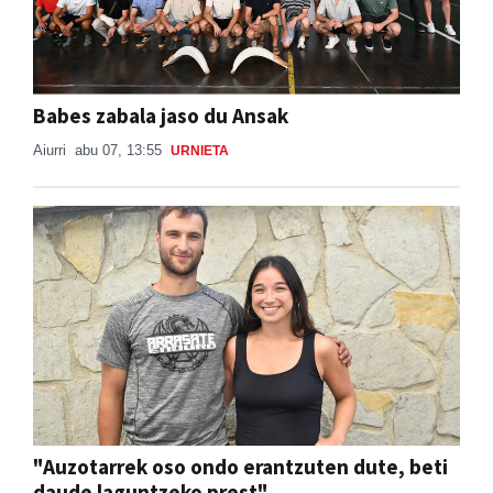
Babes zabala jaso du Ansak
Aiurri
abu 07, 13:55
URNIETA
"Auzotarrek oso ondo erantzuten dute, beti
daude laguntzeko prest"