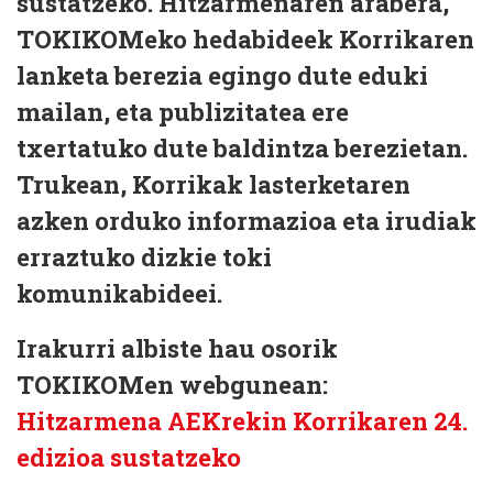
sustatzeko. Hitzarmenaren arabera,
TOKIKOMeko hedabideek Korrikaren
lanketa berezia egingo dute eduki
mailan, eta publizitatea ere
txertatuko dute baldintza berezietan.
Trukean, Korrikak lasterketaren
azken orduko informazioa eta irudiak
erraztuko dizkie toki
komunikabideei.
Irakurri albiste hau osorik
TOKIKOMen webgunean:
Hitzarmena AEKrekin Korrikaren 24.
edizioa sustatzeko