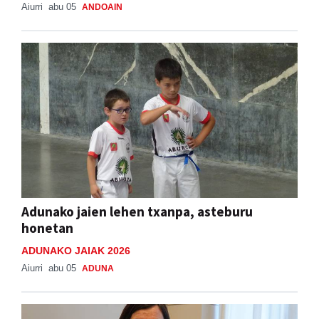
Aiurri
abu 05
ANDOAIN
Adunako jaien lehen txanpa, asteburu
honetan
ADUNAKO JAIAK 2026
Aiurri
abu 05
ADUNA