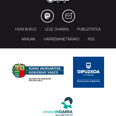
HONI BURUZ
LEGE OHARRA
PUBLIZITATEA
ARAUAK
HARREMANETARAKO
RSS