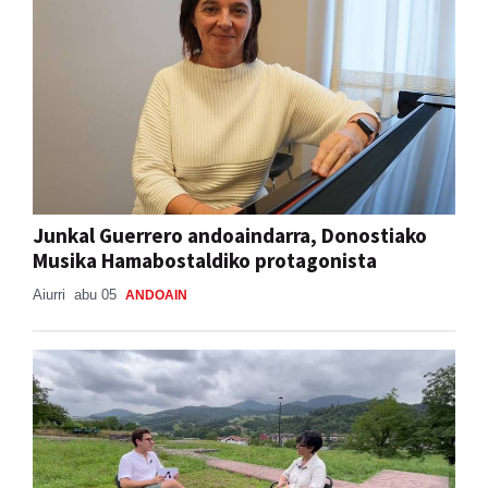
Junkal Guerrero andoaindarra, Donostiako
Musika Hamabostaldiko protagonista
Aiurri
abu 05
ANDOAIN