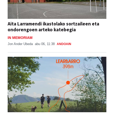
Aita Larramendi ikastolako sortzaileen eta
ondorengoen arteko katebegia
IN MEMORIAM
Jon Ander Ubeda
abu 06, 11:38
ANDOAIN