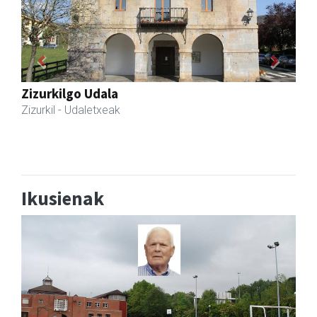
Previous
Next
Mendi autoeskola
Andoain
- Autoeskolak
Ikusienak