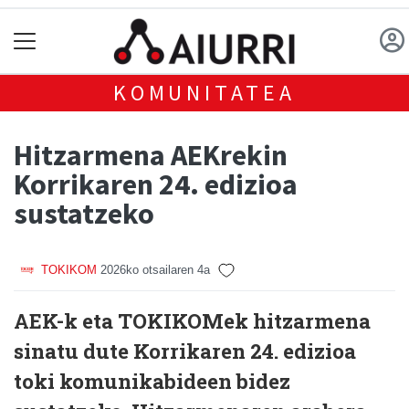
KOMUNITATEA
Hitzarmena AEKrekin
Korrikaren 24. edizioa
sustatzeko
TOKIKOM
2026ko otsailaren 4a
AEK-k eta TOKIKOMek hitzarmena
sinatu dute Korrikaren 24. edizioa
toki komunikabideen bidez