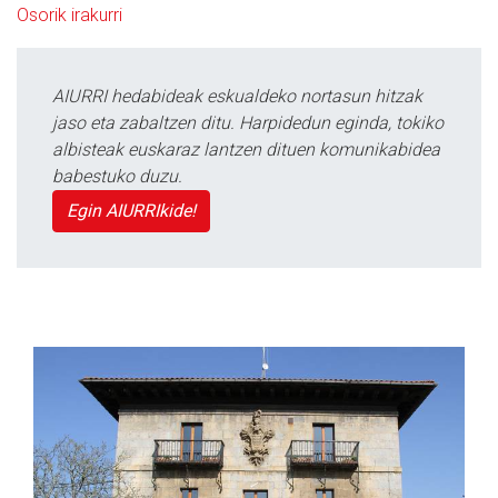
Osorik irakurri
AIURRI hedabideak eskualdeko nortasun hitzak
jaso eta zabaltzen ditu. Harpidedun eginda, tokiko
albisteak euskaraz lantzen dituen komunikabidea
babestuko duzu.
Egin AIURRIkide!