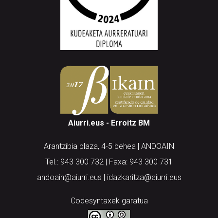
Aiurri.eus - Erroitz BM
Arantzibia plaza, 4-5 behea | ANDOAIN
Tel.: 943 300 732 | Faxa: 943 300 731
andoain@aiurri.eus | idazkaritza@aiurri.eus
Codesyntaxek garatua