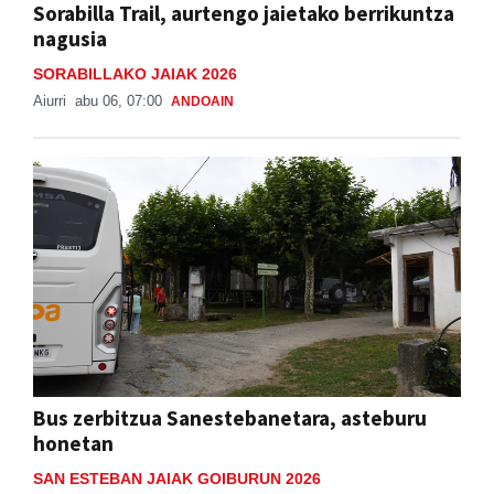
Sorabilla Trail, aurtengo jaietako berrikuntza
nagusia
SORABILLAKO JAIAK 2026
Aiurri
abu 06, 07:00
ANDOAIN
Bus zerbitzua Sanestebanetara, asteburu
honetan
SAN ESTEBAN JAIAK GOIBURUN 2026