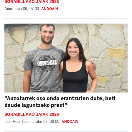
SORABILLAKO JAIAK 2026
Aiurri
abu 06, 07:00
ANDOAIN
"Auzotarrek oso ondo erantzuten dute, beti
daude laguntzeko prest"
SORABILLAKO JAIAK 2026
Lide Ruiz Telleria
abu 07, 08:00
ANDOAIN