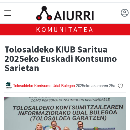
KOMUNITATEA
Tolosaldeko KIUB Saritua
2025eko Euskadi Kontsumo
Sarietan
Tolosaldeko Kontsumo Udal Bulegoa
2025eko azaroaren 25a