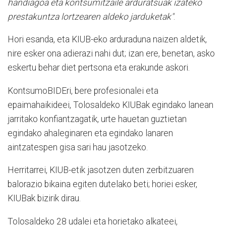
handiagoa eta kontsumitzaile arduratsuak izateko
prestakuntza lortzearen aldeko jarduketak"
.
Hori esanda, eta KIUB-eko arduraduna naizen aldetik,
nire esker ona adierazi nahi dut; izan ere, benetan, asko
eskertu behar diet pertsona eta erakunde askori.
KontsumoBIDEri, bere profesionalei eta
epaimahaikideei, Tolosaldeko KIUBak egindako lanean
jarritako konfiantzagatik, urte hauetan guztietan
egindako ahaleginaren eta egindako lanaren
aintzatespen gisa sari hau jasotzeko.
Herritarrei, KIUB-etik jasotzen duten zerbitzuaren
balorazio bikaina egiten dutelako beti; horiei esker,
KIUBak bizirik dirau.
Tolosaldeko 28 udalei eta horietako alkateei,