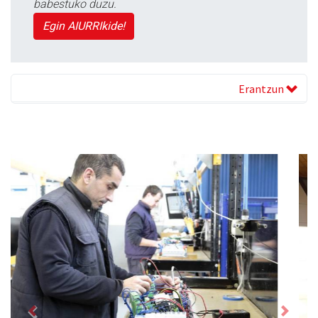
babestuko duzu.
Egin AIURRIkide!
Erantzun