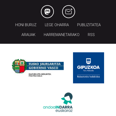
HONI BURUZ
LEGE OHARRA
PUBLIZITATEA
ARAUAK
HARREMANETARAKO
RSS