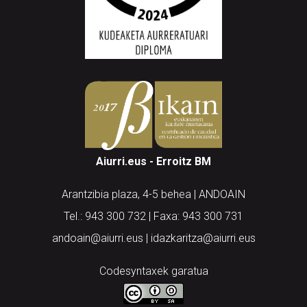
Aiurri.eus - Erroitz BM
Arantzibia plaza, 4-5 behea | ANDOAIN
Tel.: 943 300 732 | Faxa: 943 300 731
andoain@aiurri.eus | idazkaritza@aiurri.eus
Codesyntaxek garatua