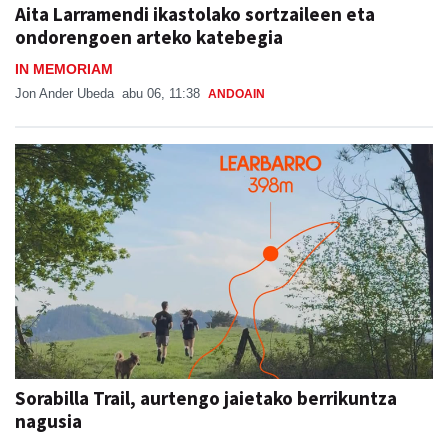
Aita Larramendi ikastolako sortzaileen eta
ondorengoen arteko katebegia
IN MEMORIAM
Jon Ander Ubeda
abu 06, 11:38
ANDOAIN
Sorabilla Trail, aurtengo jaietako berrikuntza
nagusia