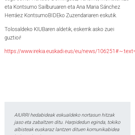
eta Kontsumo Sailburuaren eta Ana Maria Sánchez
Herráez KontsumoBIDEko Zuzendariaren eskutik.
Tolosaldeko KIUBaren aldetik, eskerrik asko zuei
guztioi!
https://www.irekia.euskadi.eus/eu/news/106251#:~:
AIURRI hedabideak eskualdeko nortasun hitzak
jaso eta zabaltzen ditu. Harpidedun eginda, tokiko
albisteak euskaraz lantzen dituen komunikabidea