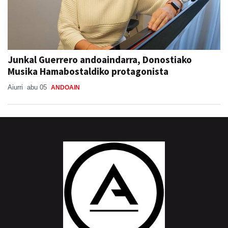
Junkal Guerrero andoaindarra, Donostiako
Musika Hamabostaldiko protagonista
Aiurri
abu 05
ANDOAIN