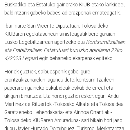
Euskadiko eta Estatuko gainerako KIUB-etako lankideei,
baldintzarik gabeko babes-adierazpenak emateagatik.
Ibai Iriarte San Vicente Diputatuari, Tolosaldeko
KIUBaren egokitasunean sinisteagatik bere garaian
Eusko Legebiltzarrean agertzeko eta
Kontsumitzaileen
eta Erabiltzaileen Estatutuari buruzko apirilaren 27ko
4/2023 Legea
ri egin beharreko ekarpenak egiteko.
Horiek guztiek, salbuespenik gabe, gure
erantzukizunarekin lagundu dute: kontsumitzaileen
paperaren gaineko eskubideak eskubide erreal eta
ukigarri bihurtzea. Eta horiei guztiei esker, egun, Andu
Martinez de Rituertok -Tolosako Alkate eta Tolosaldea
Garatzeneko Lehendakaria- eta Ainhoa Orrantiak -
Tolosaldeko KIUBaren Arduraduna- sari bikain hori jaso
dugu Javier Hurtado Domínguez, Turismo, Merkataritza