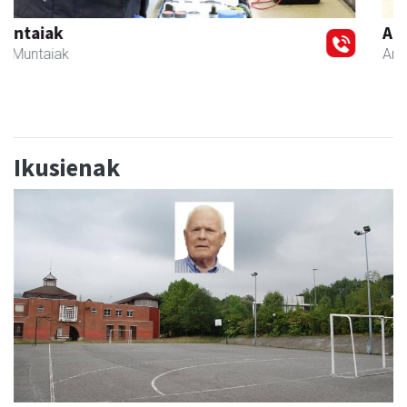
Previous
Next
Arindu fisioterapia eta osteopatia
Amasa-Villabona
- Fisioterapia
Ikusienak