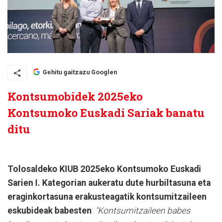
Gehitu gaitzazu Googlen
Kontsumobidek 2025eko
Kontsumoko Euskadi Sariak banatu
ditu
Tolosaldeko KIUB 2025eko Kontsumoko Euskadi
Sarien I. Kategorian aukeratu dute hurbiltasuna eta
eraginkortasuna erakusteagatik kontsumitzaileen
eskubideak babesten
:
"Kontsumitzaileen babes