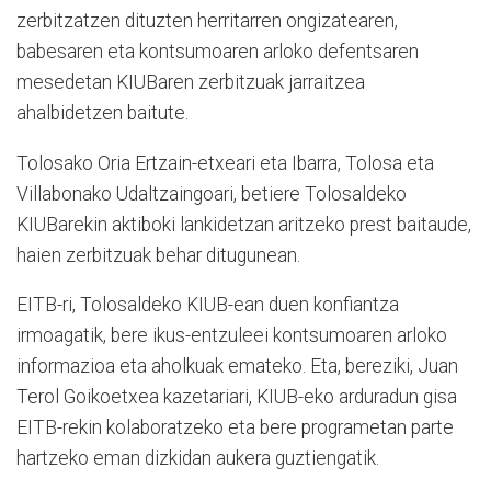
zerbitzatzen dituzten herritarren ongizatearen,
babesaren eta kontsumoaren arloko defentsaren
mesedetan KIUBaren zerbitzuak jarraitzea
ahalbidetzen baitute.
Tolosako Oria Ertzain-etxeari eta Ibarra, Tolosa eta
Villabonako Udaltzaingoari, betiere Tolosaldeko
KIUBarekin aktiboki lankidetzan aritzeko prest baitaude,
haien zerbitzuak behar ditugunean.
EITB-ri, Tolosaldeko KIUB-ean duen konfiantza
irmoagatik, bere ikus-entzuleei kontsumoaren arloko
informazioa eta aholkuak emateko. Eta, bereziki, Juan
Terol Goikoetxea kazetariari, KIUB-eko arduradun gisa
EITB-rekin kolaboratzeko eta bere programetan parte
hartzeko eman dizkidan aukera guztiengatik.