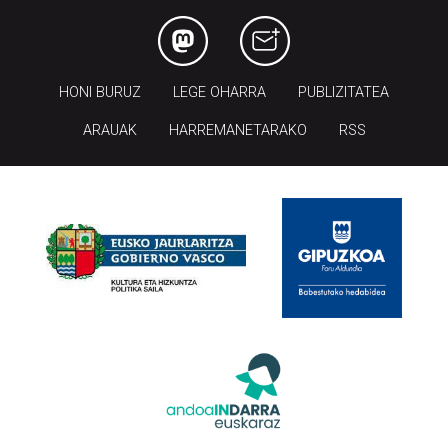
HONI BURUZ
LEGE OHARRA
PUBLIZITATEA
ARAUAK
HARREMANETARAKO
RSS