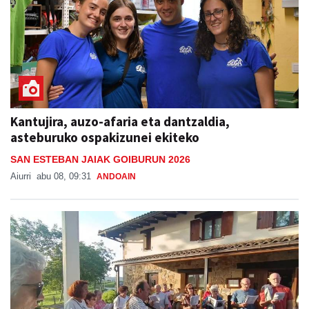
Kantujira, auzo-afaria eta dantzaldia,
asteburuko ospakizunei ekiteko
SAN ESTEBAN JAIAK GOIBURUN 2026
Aiurri
abu 08, 09:31
ANDOAIN