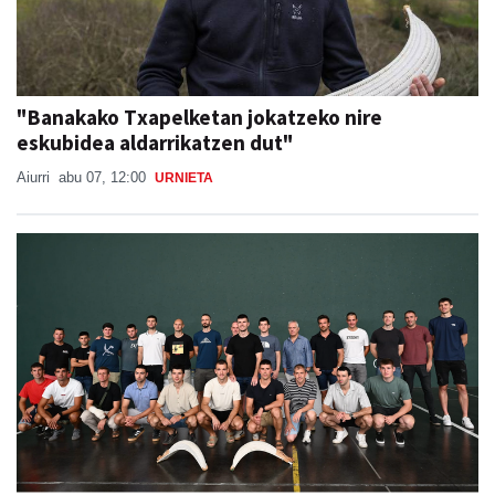
"Banakako Txapelketan jokatzeko nire
eskubidea aldarrikatzen dut"
Aiurri
abu 07, 12:00
URNIETA
Babes zabala jaso du Ansak