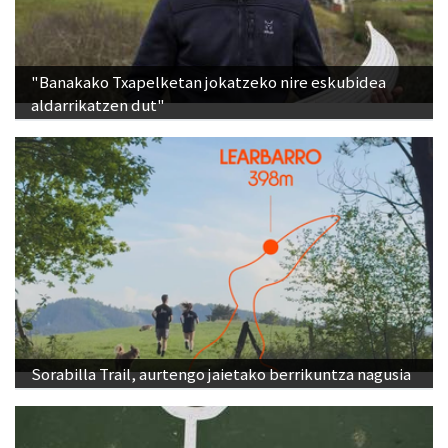
"Banakako Txapelketan jokatzeko nire eskubidea
aldarrikatzen dut"
Sorabilla Trail, aurtengo jaietako berrikuntza nagusia