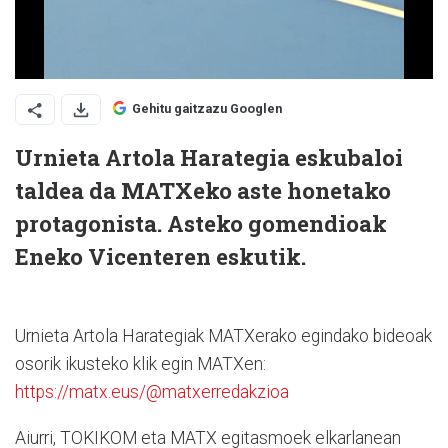
Gehitu gaitzazu Googlen
Urnieta Artola Harategia eskubaloi
taldea da MATXeko aste honetako
protagonista. Asteko gomendioak
Eneko Vicenteren eskutik.
Urnieta Artola Harategiak MATXerako egindako bideoak
osorik ikusteko klik egin MATXen:
https://matx.eus/@matxerredakzioa
Aiurri, TOKIKOM eta MATX egitasmoek elkarlanean