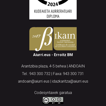
Aiurri.eus - Erroitz BM
Arantzibia plaza, 4-5 behea | ANDOAIN
Tel.: 943 300 732 | Faxa: 943 300 731
andoain@aiurri.eus | idazkaritza@aiurri.eus
Codesyntaxek garatua