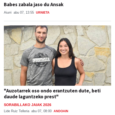
Aiurri
abu 07, 13:55
URNIETA
"Auzotarrek oso ondo erantzuten dute, beti
daude laguntzeko prest"
SORABILLAKO JAIAK 2026
Lide Ruiz Telleria
abu 07, 08:00
ANDOAIN