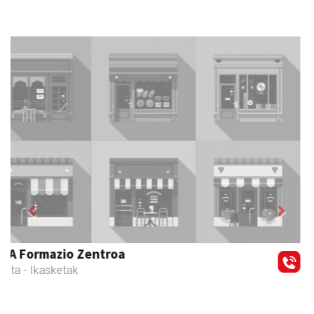
Previous
Next
Urnietako AEK euskaltegia
Urnieta
- Euskaltegiak