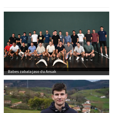
Babes zabala jaso du Ansak