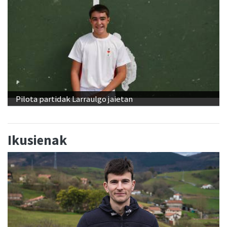
Pilota partidak Larraulgo jaietan
Ikusienak