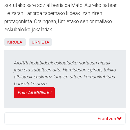
sortutako sare sozial berria da Matx. Aurreko batean
Leizaran Lanbroa tabernako kideak izan ziren
protagonista. Oraingoan, Urnietako senior mailako
eskubaloiko jokalariak.
KIROLA
URNIETA
AIURRI hedabideak eskualdeko nortasun hitzak
jaso eta zabaltzen ditu. Harpidedun eginda, tokiko
albisteak euskaraz lantzen dituen komunikabidea
babestuko duzu.
Egin AIURRIkide!
Erantzun