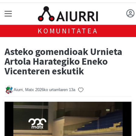
KOMUNITATEA
Asteko gomendioak Urnieta
Artola Harategiko Eneko
Vicenteren eskutik
Aiurri, Matx
2026ko urtarrilaren 13a