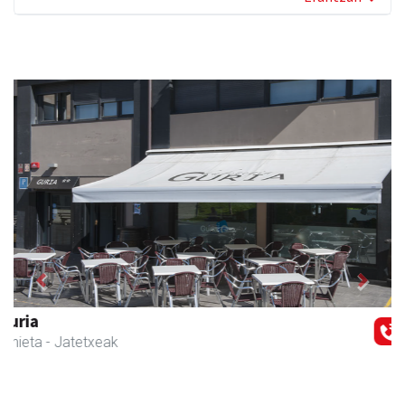
Previous
Next
Urnietako AEK euskaltegia
Urnieta
- Euskaltegiak