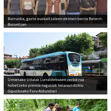
Burrunba, gazte euskaltzaleen ekimen berria Beterri-
Buruntzan
Urnietako Udalak Lurraldebusen zerbitzua
hobetzeko premia nagusiak helarazi dizkio
Gipuzkoako Foru Aldundiari