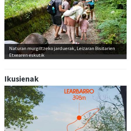
Naturan murgiltzeko jarduerak, Leizaran Bisitarien
Etxearen eskutik
Ikusienak