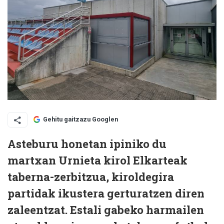
Gehitu gaitzazu Googlen
Asteburu honetan ipiniko du
martxan Urnieta kirol Elkarteak
taberna-zerbitzua, kiroldegira
partidak ikustera gerturatzen diren
zaleentzat. Estali gabeko harmailen