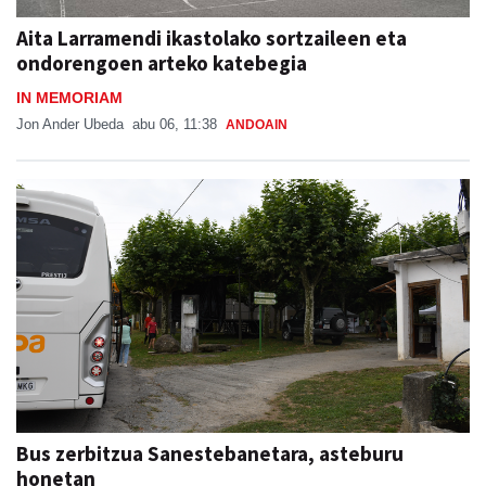
Aita Larramendi ikastolako sortzaileen eta
ondorengoen arteko katebegia
IN MEMORIAM
Jon Ander Ubeda
abu 06, 11:38
ANDOAIN
Bus zerbitzua Sanestebanetara, asteburu
honetan