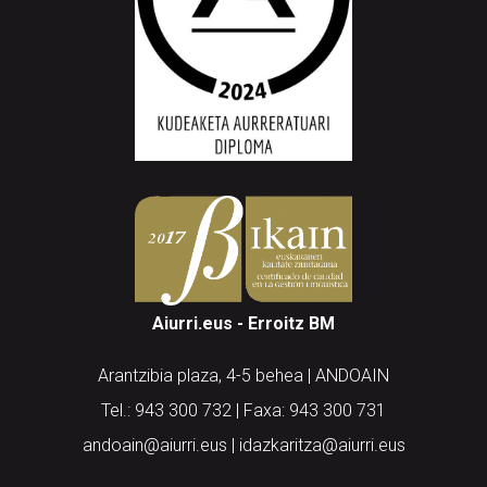
Aiurri.eus - Erroitz BM
Arantzibia plaza, 4-5 behea | ANDOAIN
Tel.: 943 300 732 | Faxa: 943 300 731
andoain@aiurri.eus | idazkaritza@aiurri.eus