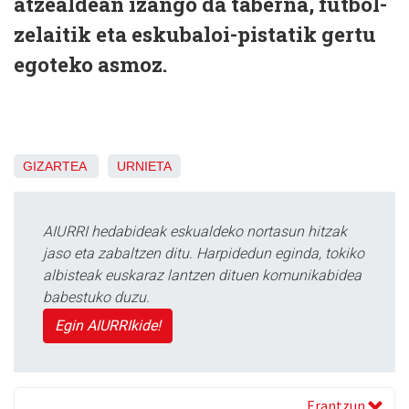
atzealdean izango da taberna, futbol-
zelaitik eta eskubaloi-pistatik gertu
egoteko asmoz.
GIZARTEA
URNIETA
AIURRI hedabideak eskualdeko nortasun hitzak
jaso eta zabaltzen ditu. Harpidedun eginda, tokiko
albisteak euskaraz lantzen dituen komunikabidea
babestuko duzu.
Egin AIURRIkide!
Erantzun