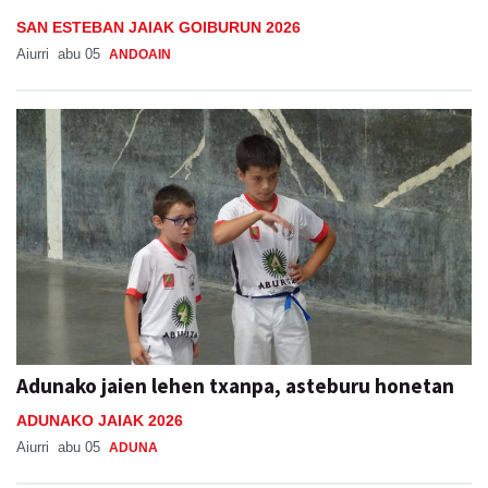
SAN ESTEBAN JAIAK GOIBURUN 2026
Aiurri
abu 05
ANDOAIN
Adunako jaien lehen txanpa, asteburu honetan
ADUNAKO JAIAK 2026
Aiurri
abu 05
ADUNA