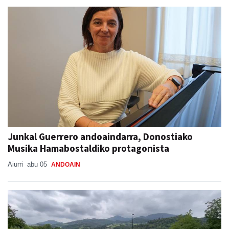
Junkal Guerrero andoaindarra, Donostiako
Musika Hamabostaldiko protagonista
Aiurri
abu 05
ANDOAIN