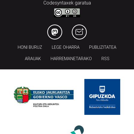
Codesyntaxek garatua
HONI BURUZ
LEGE OHARRA
PUBLIZITATEA
ARAUAK
HARREMANETARAKO
RSS