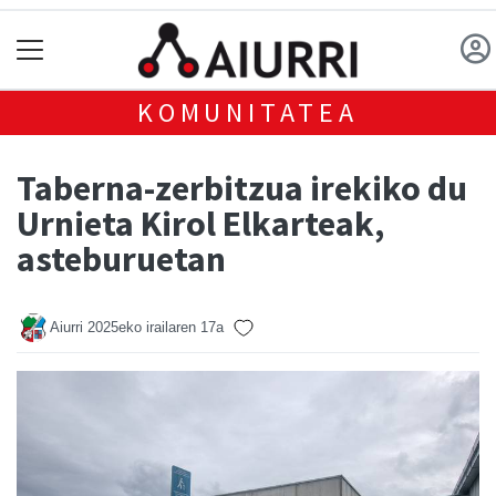
KOMUNITATEA
Taberna-zerbitzua irekiko du
Urnieta Kirol Elkarteak,
asteburuetan
Aiurri
2025eko irailaren 17a