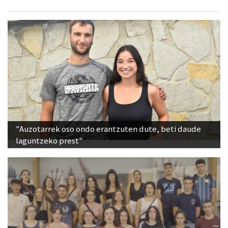
"Auzotarrek oso ondo erantzuten dute, beti daude
laguntzeko prest"