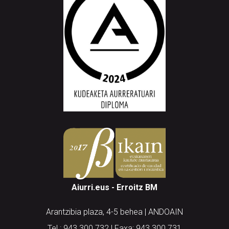
Aiurri.eus - Erroitz BM
Arantzibia plaza, 4-5 behea | ANDOAIN
Tel.: 943 300 732 | Faxa: 943 300 731