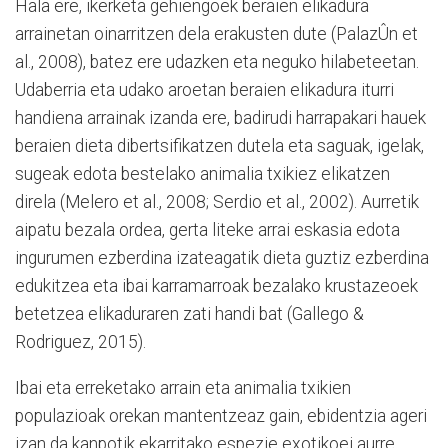
Hala ere, ikerketa gehiengoek beraien elikadura
arrainetan oinarritzen dela erakusten dute (PalazÛn et
al., 2008), batez ere udazken eta neguko hilabeteetan.
Udaberria eta udako aroetan beraien elikadura iturri
handiena arrainak izanda ere, badirudi harrapakari hauek
beraien dieta dibertsifikatzen dutela eta saguak, igelak,
sugeak edota bestelako animalia txikiez elikatzen
direla (Melero et al., 2008; Serdio et al., 2002). Aurretik
aipatu bezala ordea, gerta liteke arrai eskasia edota
ingurumen ezberdina izateagatik dieta guztiz ezberdina
edukitzea eta ibai karramarroak bezalako krustazeoek
betetzea elikaduraren zati handi bat (Gallego &
Rodriguez, 2015).
Ibai eta erreketako arrain eta animalia txikien
populazioak orekan mantentzeaz gain, ebidentzia ageri
izan da kanpotik ekarritako espezie exotikoei aurre