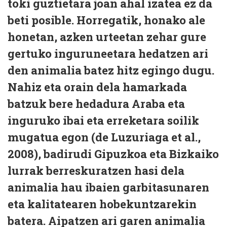
toki guztietara joan ahal izatea ez da
beti posible. Horregatik, honako ale
honetan, azken urteetan zehar gure
gertuko inguruneetara hedatzen ari
den animalia batez hitz egingo dugu.
Nahiz eta orain dela hamarkada
batzuk bere hedadura Araba eta
inguruko ibai eta erreketara soilik
mugatua egon (de Luzuriaga et al.,
2008), badirudi Gipuzkoa eta Bizkaiko
lurrak berreskuratzen hasi dela
animalia hau ibaien garbitasunaren
eta kalitatearen hobekuntzarekin
batera. Aipatzen ari garen animalia