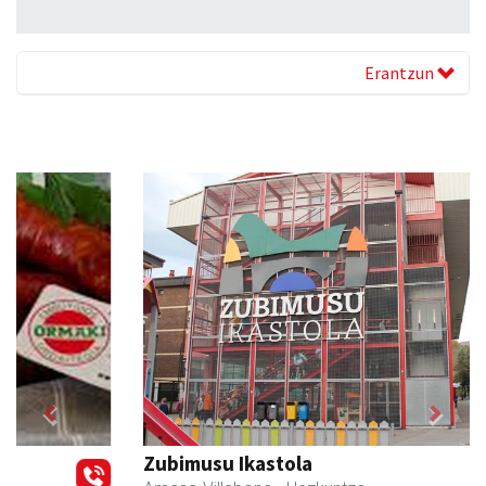
Erantzun
Previous
Next
Zubimusu Ikastola