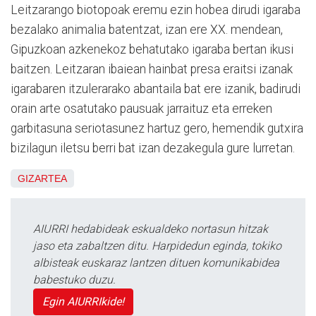
Leitzarango biotopoak eremu ezin hobea dirudi igaraba
bezalako animalia batentzat, izan ere XX. mendean,
Gipuzkoan azkenekoz behatutako igaraba bertan ikusi
baitzen. Leitzaran ibaiean hainbat presa eraitsi izanak
igarabaren itzulerarako abantaila bat ere izanik, badirudi
orain arte osatutako pausuak jarraituz eta erreken
garbitasuna seriotasunez hartuz gero, hemendik gutxira
bizilagun iletsu berri bat izan dezakegula gure lurretan.
GIZARTEA
AIURRI hedabideak eskualdeko nortasun hitzak
jaso eta zabaltzen ditu. Harpidedun eginda, tokiko
albisteak euskaraz lantzen dituen komunikabidea
babestuko duzu.
Egin AIURRIkide!