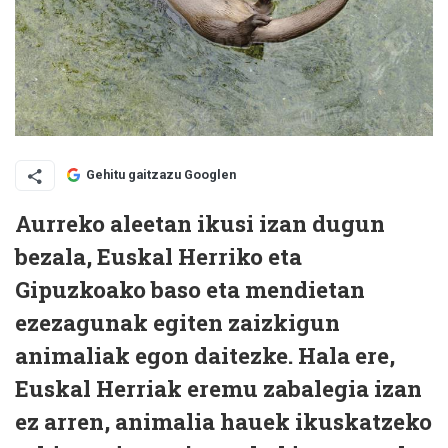
Gehitu gaitzazu Googlen
Aurreko aleetan ikusi izan dugun
bezala, Euskal Herriko eta
Gipuzkoako baso eta mendietan
ezezagunak egiten zaizkigun
animaliak egon daitezke. Hala ere,
Euskal Herriak eremu zabalegia izan
ez arren, animalia hauek ikuskatzeko