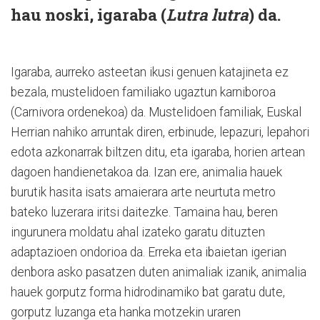
hau noski,
igaraba
(
Lutra lutra
) da.
Igaraba, aurreko asteetan ikusi genuen katajineta ez
bezala, mustelidoen familiako ugaztun karniboroa
(Carnivora ordenekoa) da. Mustelidoen familiak, Euskal
Herrian nahiko arruntak diren, erbinude, lepazuri, lepahori
edota azkonarrak biltzen ditu, eta igaraba, horien artean
dagoen handienetakoa da. Izan ere, animalia hauek
burutik hasita isats amaierara arte neurtuta metro
bateko luzerara iritsi daitezke. Tamaina hau, beren
ingurunera moldatu ahal izateko garatu dituzten
adaptazioen ondorioa da. Erreka eta ibaietan igerian
denbora asko pasatzen duten animaliak izanik, animalia
hauek gorputz forma hidrodinamiko bat garatu dute,
gorputz luzanga eta hanka motzekin uraren