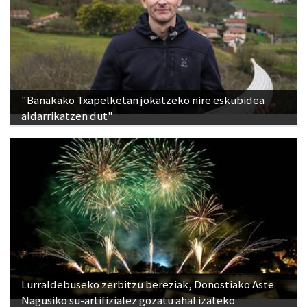
"Banakako Txapelketan jokatzeko nire eskubidea
aldarrikatzen dut"
Lurraldebuseko zerbitzu bereziak, Donostiako Aste
Nagusiko su-artifizialez gozatu ahal izateko