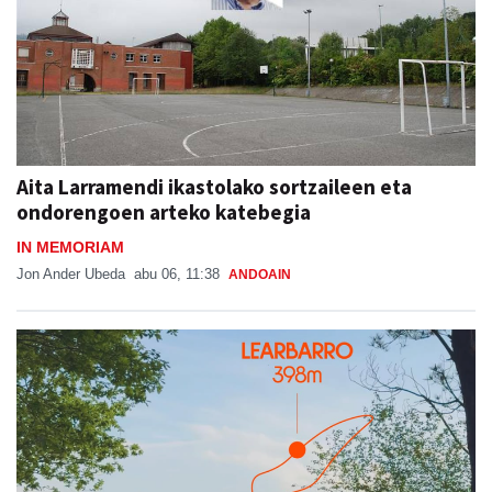
Aita Larramendi ikastolako sortzaileen eta
ondorengoen arteko katebegia
IN MEMORIAM
Jon Ander Ubeda
abu 06, 11:38
ANDOAIN