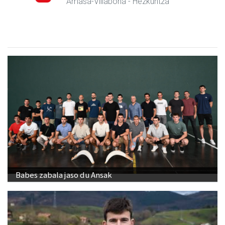
Amasa-Villabona
- Hezkuntza
Babes zabala jaso du Ansak