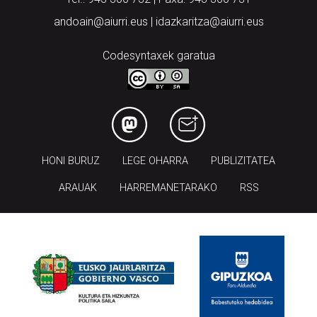
andoain@aiurri.eus | idazkaritza@aiurri.eus
Codesyntaxek garatua
HONI BURUZ
LEGE OHARRA
PUBLIZITATEA
ARAUAK
HARREMANETARAKO
RSS