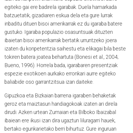
egiteko gai ere badirela igarabak. Duela hamarkada
batzuetatik, gizadiaren eskua dela eta gure lurrak
inbaditu dituen bisoi amerikarrak ez du igaraba batere
gustuko. Igaraba populazio osasuntsuak dituzten
ibaietan bisoi amerikarrak bertatik urruntzeko joera
izaten du konpetentzia saihestu eta elikagai bila beste
tokiren batera joatea behartuta (Bonesi et al., 2004;
Bueno, 1996). Horrela bada, igarabaren presentziak
espezie exotikoen aurkako erronkari aurre egiteko
baliabide oso garrantzitsua izan daiteke.
Gipuzkoa eta Bizkaian barrena igaraben behaketak
geroz eta maiztasun handiagokoak izaten ari direla
dirudi. Azken urtean Zumaian eta Bilboko Ibaizabal
ibaiean ere ikusi izan dira ugaztun liluragarri hauek,
bertako egunkarietako berri bihurtuz. Gure inguruan