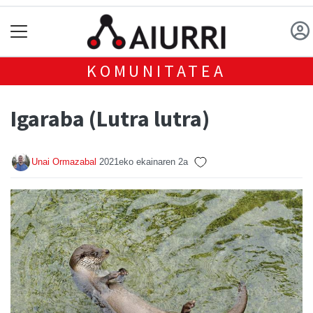
KOMUNITATEA
Igaraba (Lutra lutra)
Unai Ormazabal
2021eko ekainaren 2a