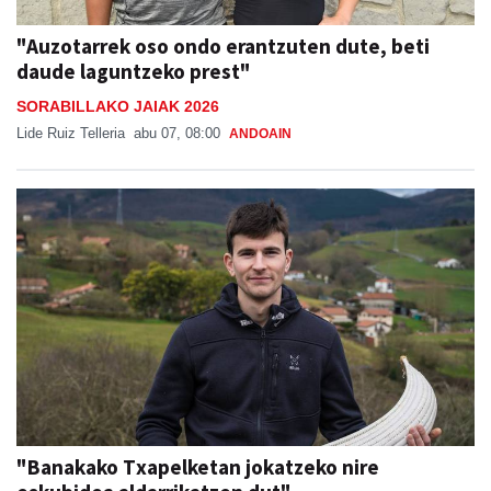
"Auzotarrek oso ondo erantzuten dute, beti
daude laguntzeko prest"
SORABILLAKO JAIAK 2026
Lide Ruiz Telleria
abu 07, 08:00
ANDOAIN
"Banakako Txapelketan jokatzeko nire