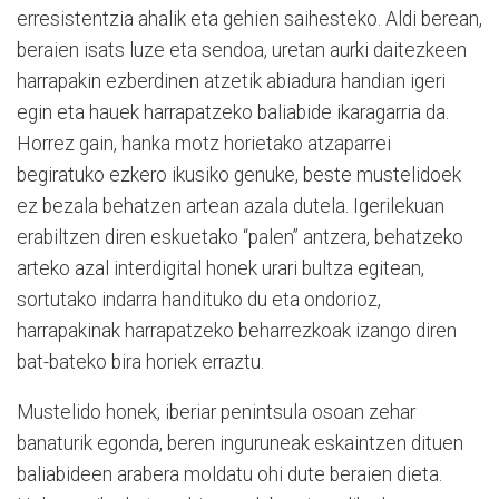
erresistentzia ahalik eta gehien saihesteko. Aldi berean,
beraien isats luze eta sendoa, uretan aurki daitezkeen
harrapakin ezberdinen atzetik abiadura handian igeri
egin eta hauek harrapatzeko baliabide ikaragarria da.
Horrez gain, hanka motz horietako atzaparrei
begiratuko ezkero ikusiko genuke, beste mustelidoek
ez bezala behatzen artean azala dutela. Igerilekuan
erabiltzen diren eskuetako “palen” antzera, behatzeko
arteko azal interdigital honek urari bultza egitean,
sortutako indarra handituko du eta ondorioz,
harrapakinak harrapatzeko beharrezkoak izango diren
bat-bateko bira horiek erraztu.
Mustelido honek, iberiar penintsula osoan zehar
banaturik egonda, beren inguruneak eskaintzen dituen
baliabideen arabera moldatu ohi dute beraien dieta.