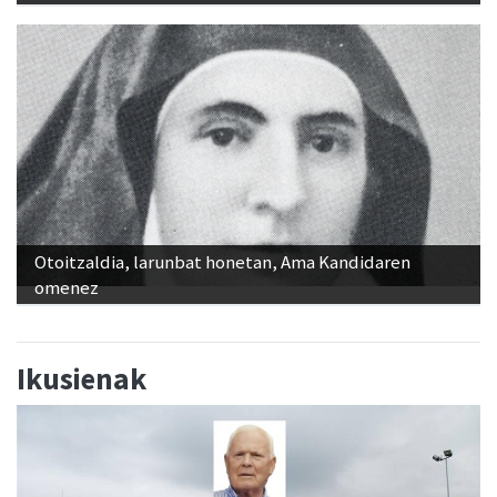
Otoitzaldia, larunbat honetan, Ama Kandidaren
omenez
Ikusienak