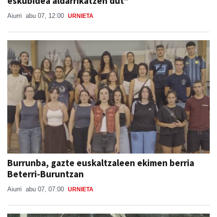
eskubidea aldarrikatzen dut"
Aiurri
abu 07, 12:00
URNIETA
Burrunba, gazte euskaltzaleen ekimen berria
Beterri-Buruntzan
Aiurri
abu 07, 07:00
URNIETA