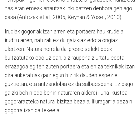
hasieran emeak arrautzak inkubatzen denbora gehiago
pasa (Antczak et al., 2005; Keynan & Yosef, 2010)..
Irudiak gogorrak izan arren eta portaera hau krudela
iruditu arren, naturak ez du gaizkiaz edota ongiaz
ulertzen. Natura horrela da: presio selektiboek
bultzatutako eboluzioan, biziraupena ziurtatu edota
errazagoa egiten zuten portaera eta ehiza teknikak izan
dira aukeratuak gaur egun bizirik dauden espezie
guztietan, eta antzandobia ez da salbuespena. Ez dago
gaizki behin edo behin naturaren alderdi iluna ikustea,
gogorarazteko natura, bizitza bezala, liluragarria bezain
gogorra izan daitekeela.
________________