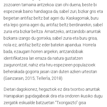
zozoaren tamaina antzekoa izan ohi duena, beste bi
espezieak baino handiagoa da, sabel zuri, bizkar gris eta
begietan antifaz beltz bat ageri du. Kaskagorriak, buru
eta lepo gorria ageri du, antifaz beltz berdinarekin, sabel
zuria eta bizkar beltza. Amaitzeko, antzandobi arruntak
bizkarra izango du gorrixka, sabel zuria eta buru grisa,
nola ez, antifaz beltz eder batekin apaindua. Horrela
bada, ezaugarri horren argiekin, antzandobiak
identifikatzea lan erraza da natura gustatzen
zaigunontzat, nahiz eta hiru espezieen populazioek
beherakada gogorra jasan izan duten azken urteotan
(Gainzarain, 2015; TellerÌa, 2018).
Dietari dagokionez, hegaztiok ez dira txoritxo arruntak.
Harrapakari gupidagabeak dira eta ondoren ikusiko dugu
zergatik eskualde batzuetan “Txorigaizto” gisa