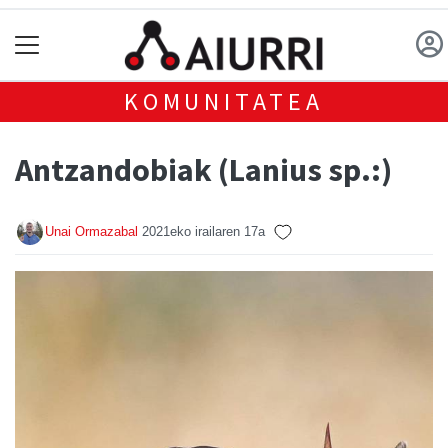
KOMUNITATEA
Antzandobiak (Lanius sp.:)
Unai Ormazabal
2021eko irailaren 17a