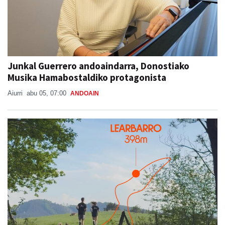
Junkal Guerrero andoaindarra, Donostiako
Musika Hamabostaldiko protagonista
Aiurri
abu 05, 07:00
ANDOAIN