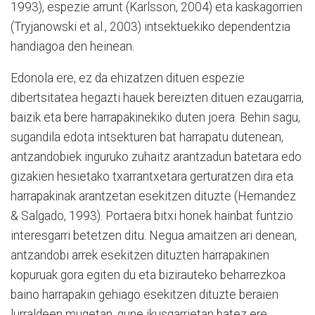
1993), espezie arrunt (Karlsson, 2004) eta kaskagorrien
(Tryjanowski et al., 2003) intsektuekiko dependentzia
handiagoa den heinean.
Edonola ere, ez da ehizatzen dituen espezie
dibertsitatea hegazti hauek bereizten dituen ezaugarria,
baizik eta bere harrapakinekiko duten joera. Behin sagu,
sugandila edota intsekturen bat harrapatu dutenean,
antzandobiek inguruko zuhaitz arantzadun batetara edo
gizakien hesietako txarrantxetara gerturatzen dira eta
harrapakinak arantzetan esekitzen dituzte (Hernandez
& Salgado, 1993). Portaera bitxi honek hainbat funtzio
interesgarri betetzen ditu. Negua amaitzen ari denean,
antzandobi arrek esekitzen dituzten harrapakinen
kopuruak gora egiten du eta bizirauteko beharrezkoa
baino harrapakin gehiago esekitzen dituzte beraien
lurraldeen mugetan, gune ikusgarrietan batez ere