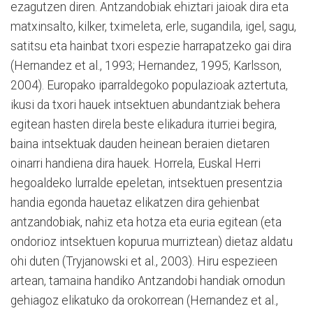
ezagutzen diren. Antzandobiak ehiztari jaioak dira eta
matxinsalto, kilker, tximeleta, erle, sugandila, igel, sagu,
satitsu eta hainbat txori espezie harrapatzeko gai dira
(Hernandez et al., 1993; Hernandez, 1995; Karlsson,
2004). Europako iparraldegoko populazioak aztertuta,
ikusi da txori hauek intsektuen abundantziak behera
egitean hasten direla beste elikadura iturriei begira,
baina intsektuak dauden heinean beraien dietaren
oinarri handiena dira hauek. Horrela, Euskal Herri
hegoaldeko lurralde epeletan, intsektuen presentzia
handia egonda hauetaz elikatzen dira gehienbat
antzandobiak, nahiz eta hotza eta euria egitean (eta
ondorioz intsektuen kopurua murriztean) dietaz aldatu
ohi duten (Tryjanowski et al., 2003). Hiru espezieen
artean, tamaina handiko Antzandobi handiak ornodun
gehiagoz elikatuko da orokorrean (Hernandez et al.,