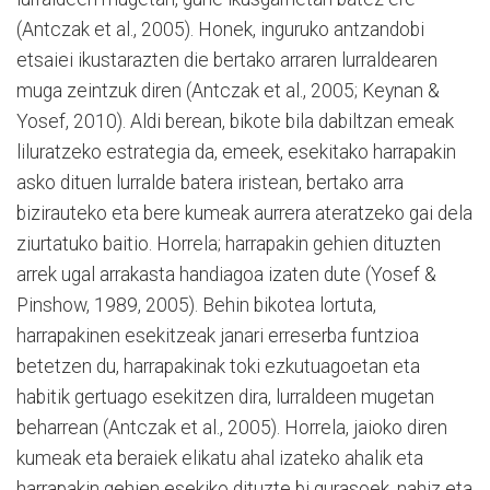
(Antczak et al., 2005). Honek, inguruko antzandobi
etsaiei ikustarazten die bertako arraren lurraldearen
muga zeintzuk diren (Antczak et al., 2005; Keynan &
Yosef, 2010). Aldi berean, bikote bila dabiltzan emeak
liluratzeko estrategia da, emeek, esekitako harrapakin
asko dituen lurralde batera iristean, bertako arra
bizirauteko eta bere kumeak aurrera ateratzeko gai dela
ziurtatuko baitio. Horrela; harrapakin gehien dituzten
arrek ugal arrakasta handiagoa izaten dute (Yosef &
Pinshow, 1989, 2005). Behin bikotea lortuta,
harrapakinen esekitzeak janari erreserba funtzioa
betetzen du, harrapakinak toki ezkutuagoetan eta
habitik gertuago esekitzen dira, lurraldeen mugetan
beharrean (Antczak et al., 2005). Horrela, jaioko diren
kumeak eta beraiek elikatu ahal izateko ahalik eta
harrapakin gehien esekiko dituzte bi gurasoek, nahiz eta