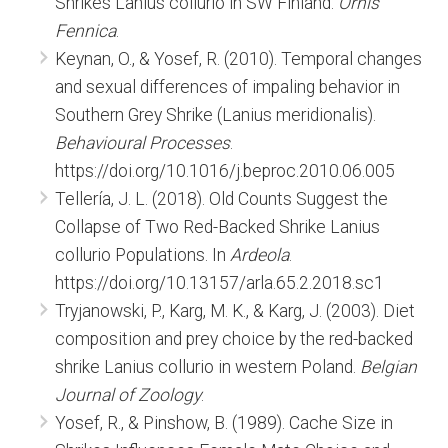
Shrikes Lanius collurio in SW Finland.
Ornis
Fennica
.
Keynan, O., & Yosef, R. (2010). Temporal changes
and sexual differences of impaling behavior in
Southern Grey Shrike (Lanius meridionalis).
Behavioural Processes
.
https://doi.org/10.1016/j.beproc.2010.06.005
Tellería, J. L. (2018). Old Counts Suggest the
Collapse of Two Red-Backed Shrike Lanius
collurio Populations. In
Ardeola
.
https://doi.org/10.13157/arla.65.2.2018.sc1
Tryjanowski, P., Karg, M. K., & Karg, J. (2003). Diet
composition and prey choice by the red-backed
shrike Lanius collurio in western Poland.
Belgian
Journal of Zoology
.
Yosef, R., & Pinshow, B. (1989). Cache Size in