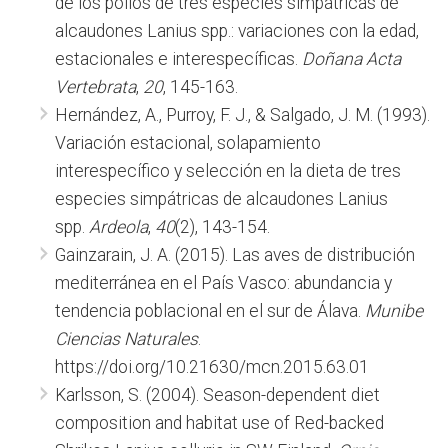
de los pollos de tres especies simpátricas de
alcaudones Lanius spp.: variaciones con la edad,
estacionales e interespecíficas.
Doñana Acta
Vertebrata
,
20
, 145-163.
Hernández, A., Purroy, F. J., & Salgado, J. M. (1993).
Variación estacional, solapamiento
interespecífico y selección en la dieta de tres
especies simpátricas de alcaudones Lanius
spp.
Ardeola
,
40
(2), 143-154.
Gainzarain, J. A. (2015). Las aves de distribución
mediterránea en el País Vasco: abundancia y
tendencia poblacional en el sur de Álava.
Munibe
Ciencias Naturales
.
https://doi.org/10.21630/mcn.2015.63.01
Karlsson, S. (2004). Season-dependent diet
composition and habitat use of Red-backed