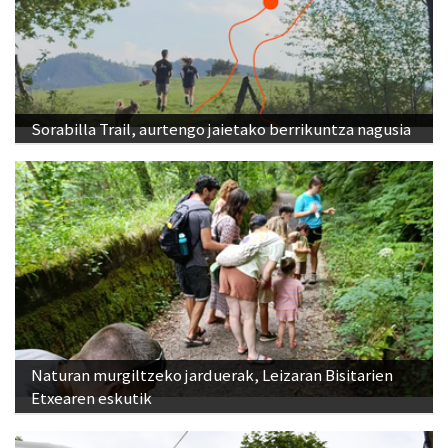
Sorabilla Trail, aurtengo jaietako berrikuntza nagusia
Naturan murgiltzeko jarduerak, Leizaran Bisitarien
Etxearen eskutik