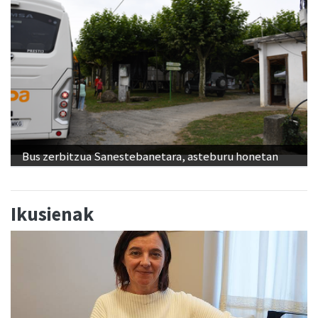
Bus zerbitzua Sanestebanetara, asteburu honetan
Ikusienak