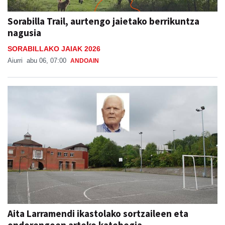
Sorabilla Trail, aurtengo jaietako berrikuntza
nagusia
SORABILLAKO JAIAK 2026
Aiurri
abu 06, 07:00
ANDOAIN
Aita Larramendi ikastolako sortzaileen eta