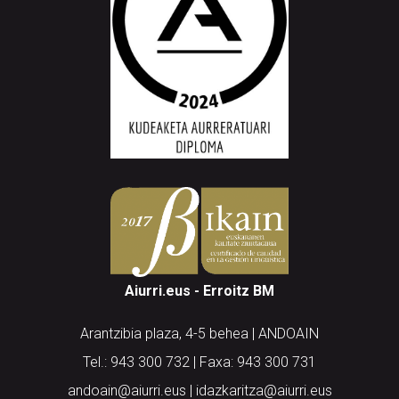
Aiurri.eus - Erroitz BM
Arantzibia plaza, 4-5 behea | ANDOAIN
Tel.: 943 300 732 | Faxa: 943 300 731
andoain@aiurri.eus | idazkaritza@aiurri.eus