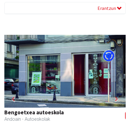
Erantzun
Previous
Next
Bengoetxea autoeskola
Andoain
- Autoeskolak