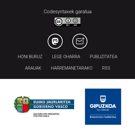
Codesyntaxek garatua
HONI BURUZ
LEGE OHARRA
PUBLIZITATEA
ARAUAK
HARREMANETARAKO
RSS