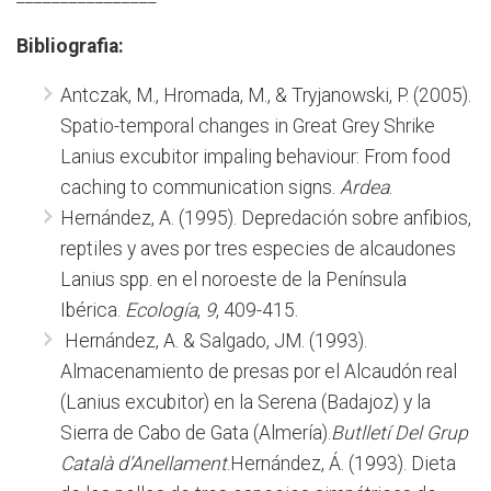
Bibliografia:
Antczak, M., Hromada, M., & Tryjanowski, P. (2005).
Spatio-temporal changes in Great Grey Shrike
Lanius excubitor impaling behaviour: From food
caching to communication signs.
Ardea
.
Hernández, A. (1995). Depredación sobre anfibios,
reptiles y aves por tres especies de alcaudones
Lanius spp. en el noroeste de la Península
Ibérica.
Ecología
,
9
, 409-415.
Hernández, A. & Salgado, JM. (1993).
Almacenamiento de presas por el Alcaudón real
(Lanius excubitor) en la Serena (Badajoz) y la
Sierra de Cabo de Gata (Almería).
Butlletí Del Grup
Català d’Anellament
.Hernández, Á. (1993). Dieta