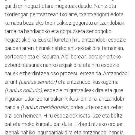
gai diren hegaztietara mugatuak daude. Nahiz eta
txoriengan pentsatzean txolarre, txantxangorri edota
karnaba bezalako txori txikiez gogoratu antzandobiak
tamaina handiagoko eta gorpuzkera sendogoko
hegaztiak dira. Euskal lurretan hiru antzandobi espezie
dauden arren, hirurak nahiko antzekoak dira tamainan,
portaeran eta elikaduran. Aldi berean, beraien arteko
ezberdintasunak nahiko argiak dira eta hiru espezie
hauek ezberdintzea oso prozesu erreza da. Antzandobi
arrunt
(Lanius senator)
eta antzandobi kaskagorria
(Lanius collurio)
, espezie migratzaileak dira eta gure
inguruan udan zehar bakarrik ikusi ohi dira, antzandobi
handia
(Lanius meridionalis)
ordea urte osoan zehar
bizi den heinean. Hiru espezieek isats luze eta beltz
bat eta moko kurbatu bat dute. Ezberdintzeko orduan
izenak nahiko lagungarriak dira eta antzandobi handia,