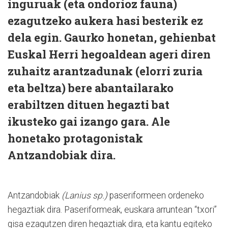
inguruak (eta ondorioz fauna)
ezagutzeko aukera hasi besterik ez
dela egin. Gaurko honetan, gehienbat
Euskal Herri hegoaldean ageri diren
zuhaitz arantzadunak (elorri zuria
eta beltza) bere abantailarako
erabiltzen dituen hegazti bat
ikusteko gai izango gara. Ale
honetako protagonistak
Antzandobiak
dira.
Antzandobiak
(Lanius sp.)
paseriformeen ordeneko
hegaztiak dira. Paseriformeak, euskara arruntean “txori”
gisa ezagutzen diren hegaztiak dira, eta kantu egiteko