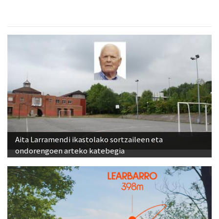
Aita Larramendi ikastolako sortzaileen eta
ondorengoen arteko katebegia