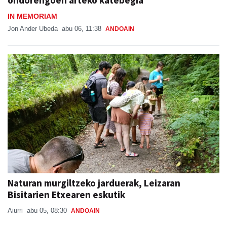
ondorengoen arteko katebegia
IN MEMORIAM
Jon Ander Ubeda
abu 06, 11:38
ANDOAIN
Naturan murgiltzeko jarduerak, Leizaran
Bisitarien Etxearen eskutik
Aiurri
abu 05, 08:30
ANDOAIN