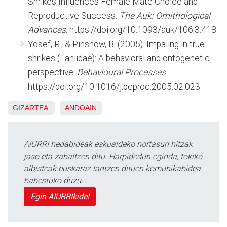
Shrikes Influences Female Mate Choice and
Reproductive Success.
The Auk: Ornithological
Advances
. https://doi.org/10.1093/auk/106.3.418
Yosef, R., & Pinshow, B. (2005). Impaling in true
shrikes (Laniidae): A behavioral and ontogenetic
perspective.
Behavioural Processes
.
https://doi.org/10.1016/j.beproc.2005.02.023
GIZARTEA
ANDOAIN
AIURRI hedabideak eskualdeko nortasun hitzak
jaso eta zabaltzen ditu. Harpidedun eginda, tokiko
albisteak euskaraz lantzen dituen komunikabidea
babestuko duzu.
Egin AIURRIkide!