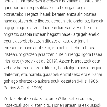
beraz, zatak
tapetum lucidum
-a bezalako adaptazioaz
gain, portaera espezifikoak ditu txori gautar gisa
bizirauteko. Hegazti hauek beraien ehiza aktibitatea
handiagotzen dute ilbetea denean, eta ondorioz, ilargiak
argi gehiago islatzen duenean lurrerantz. Aldi berean,
migrazio sasoia iristean hegazti hauek argi gehieneko
egunak aprobetxatzen dituzte elikatu eta janari
erreserbak handiagotzeko, eta behin ilbehera-fasea
iristean, migratzen jarraitzen dute hurrengo ilgora fasea
iritsi arte (Norevik et al., 2019). Azkenik, arrautzak data
zehatz batean jartzen dituzte, txitak ilgora hasieran jaio
daitezen, eta, horrela, gurasoek ehizatzeko eta elikagai
gehiago ekartzeko aukera eduki dezaten (Mills, 1986;
Perrins & Crick, 1996).
Zertaz elikatzen da zata, ordea? Ikerketen arabera,
intsektuak soilik jaten ditu. Horien artean, ia esklusiboki