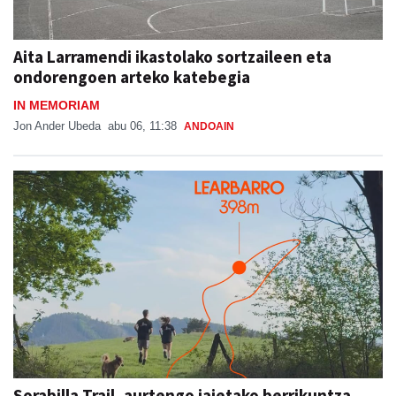
Aita Larramendi ikastolako sortzaileen eta
ondorengoen arteko katebegia
IN MEMORIAM
Jon Ander Ubeda
abu 06, 11:38
ANDOAIN
Sorabilla Trail, aurtengo jaietako berrikuntza