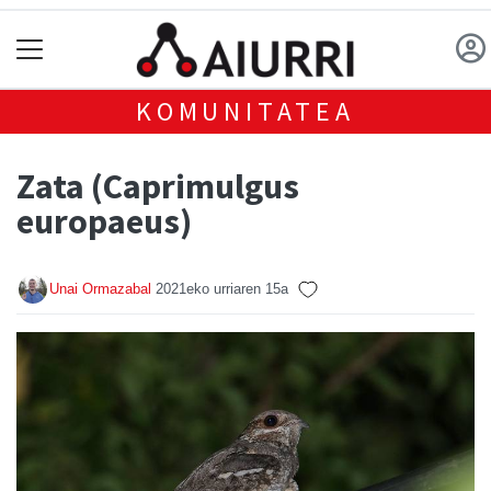
KOMUNITATEA
Zata (Caprimulgus
europaeus)
Unai Ormazabal
2021eko urriaren 15a