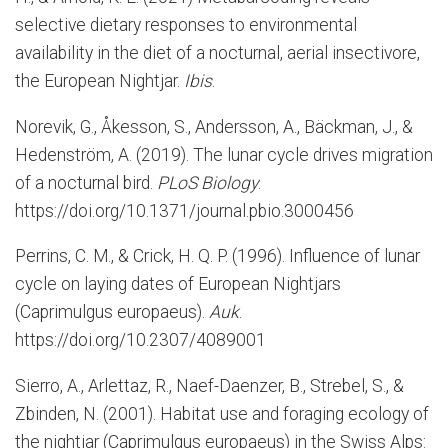
selective dietary responses to environmental
availability in the diet of a nocturnal, aerial insectivore,
the European Nightjar.
Ibis
.
Norevik, G., Åkesson, S., Andersson, A., Bäckman, J., &
Hedenström, A. (2019). The lunar cycle drives migration
of a nocturnal bird.
PLoS Biology
.
https://doi.org/10.1371/journal.pbio.3000456
Perrins, C. M., & Crick, H. Q. P. (1996). Influence of lunar
cycle on laying dates of European Nightjars
(Caprimulgus europaeus).
Auk
.
https://doi.org/10.2307/4089001
Sierro, A., Arlettaz, R., Naef-Daenzer, B., Strebel, S., &
Zbinden, N. (2001). Habitat use and foraging ecology of
the nightjar (Caprimulgus europaeus) in the Swiss Alps: