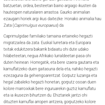
batzuetan, ordea, besteetan baino argiago ikusten da
hautespen naturalaren arrastoa. Gaurko animalian
ezaugarri horiek argi ikus daitezke. Honako animalia hau
Zata (
Caprimulgus europaeus
) da.
Caprimulgidae familiako tamaina ertaineko hegazti
migratzailea da zata. Euskal lurretara eta Europara
txitak edukitzera bakarrik bidaiatu ohi dute udako
hilabeteetan, negua Afrikako lurraldeetan pasa ohi
duten heinean. Horregatik, eta bere izaera gautarra eta
kamuflatzeko duen gaitasuna dela eta, nahiko hegazti
ezezaguna da gehiengoarentzat. Gorputz luzanga eta
hegal zabaleko hegazti honetan, gorputz osoan duen
kolore marroixkak bere inguruarekin guztiz kamuflatu
eta ia ikusezin bihurtzen du. Ehiztariek jantzi ohi
dituzten kamuflai arropen antzera, gorputzeko kolore