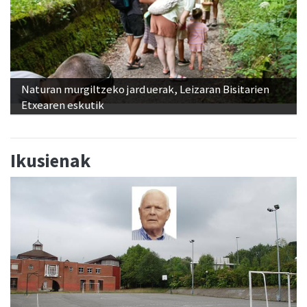
Naturan murgiltzeko jarduerak, Leizaran Bisitarien
Etxearen eskutik
Ikusienak