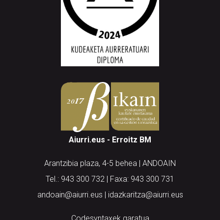
Aiurri.eus - Erroitz BM
Arantzibia plaza, 4-5 behea | ANDOAIN
Tel.: 943 300 732 | Faxa: 943 300 731
andoain@aiurri.eus | idazkaritza@aiurri.eus
Codesyntaxek garatua