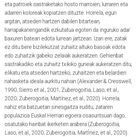
eta patroiek sastraketako hosto marroien, lurraren eta
adarren koloreak kopiatzen dituzte. Horrela, egun
argitan, atseden hartzen dabilen bitartean,
harrapakariengandik ezkutatua egoten da inguruko adar
baxuren batean edota lurrean jartzean. Izan ere, zatak
ez ditu bere bizilekutzat zuhaitz altuko basoak edota
edo zuhaitzik gabeko zelaiak aukeratzen. Gehienbat
sastrakadiko eta zuhaitz txikiko guneak aukeratzen ditu,
elikatu eta atseden hartzeko, zuhaitzen eta belardien
nahasketa ideala aurkitu nahian (Alexander & Cresswell,
1990; Sierro et al., 2001; Zuberogoitia, Laso, et al.,
2020; Zuberogoitia, Martínez, et al., 2020). Horrela,
nahiz eta batzuetan sinesgaitza iruditu, zataren
populazioa Euskal Herrian egoera osasuntsuan dago,
osatutako hainbat ikerketen arabera (Zuberogoitia,
Laso, et al., 2020; Zuberogoitia, MartÌnez, et al., 2020).