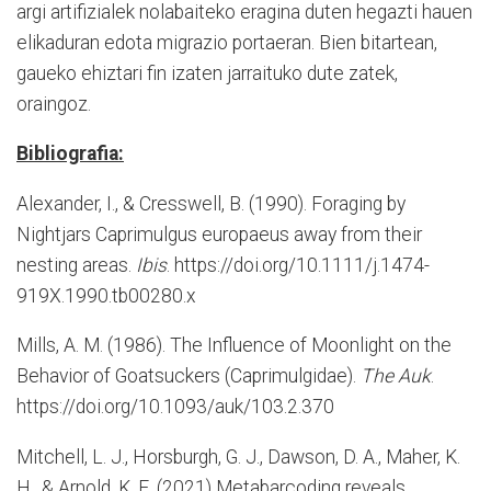
argi artifizialek nolabaiteko eragina duten hegazti hauen
elikaduran edota migrazio portaeran. Bien bitartean,
gaueko ehiztari fin izaten jarraituko dute zatek,
oraingoz.
Bibliografia:
Alexander, I., & Cresswell, B. (1990). Foraging by
Nightjars Caprimulgus europaeus away from their
nesting areas.
Ibis
. https://doi.org/10.1111/j.1474-
919X.1990.tb00280.x
Mills, A. M. (1986). The Influence of Moonlight on the
Behavior of Goatsuckers (Caprimulgidae).
The Auk
.
https://doi.org/10.1093/auk/103.2.370
Mitchell, L. J., Horsburgh, G. J., Dawson, D. A., Maher, K.
H., & Arnold, K. E. (2021) Metabarcoding reveals