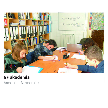
Previous
Next
GF akademia
Andoain
- Akademiak