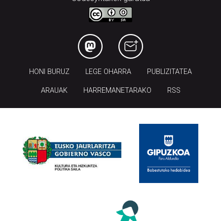
HONI BURUZ
LEGE OHARRA
PUBLIZITATEA
ARAUAK
HARREMANETARAKO
RSS