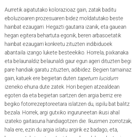
Aurretik aipatutako kolorazioaz gain, zatak baditu
eboluzioaren prozesuaren bidez moldatutako beste
hainbat ezaugarri. Hegazti gautarra izanik, eta gauean
hegan egitera behartuta egonik, beren arbasoetatik
hainbat ezaugarri konkretu zituzten indibiduoek
abantaila izango lukete besteekiko. Horrela, pixkanaka
eta belaunaldiz belaunaldi gaur egun ageri dituzten begi
pare handiak garatu zituzten, adibidez. Begien tamainaz
gain, katuek ere begietan duten
tapetum lucidum
izeneko ehuna dute zatek. Hori begien atzealdean
egoten da eta begietan sartzen den argia berriz ere
begiko fotorrezeptoreetara islatzen du, ispilu bat balitz
bezala. Horrek, argi gutxiko inguruneetan ikusi ahal
izateko gaitasuna handiagotzen die. Ikusmen zorrotzak,
hala ere, ezin du argia islatu argirik ez badago, eta,