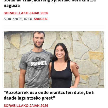
nagusia
SORABILLAKO JAIAK 2026
Aiurri
abu 06, 07:00
ANDOAIN
"Auzotarrek oso ondo erantzuten dute, beti
daude laguntzeko prest"
SORABILLAKO JAIAK 2026