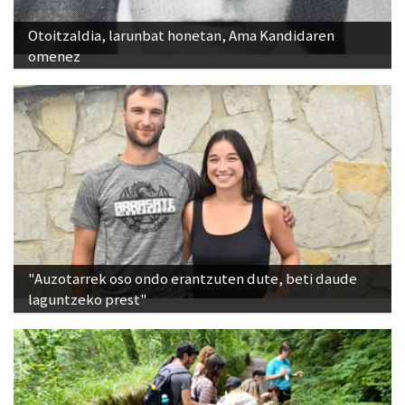
Otoitzaldia, larunbat honetan, Ama Kandidaren
omenez
"Auzotarrek oso ondo erantzuten dute, beti daude
laguntzeko prest"