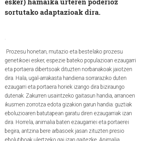
esker) hamaika urteren poderioz
sortutako adaptazioak dira.
.
Prozesu honetan, mutazio eta bestelako prozesu
genetikoei esker, espezie bateko populazioan ezaugarri
eta portaera dibertsoak dituzten norbanakoak jaiotzen
dira. Hala, ugal-arrakasta handiena sorraraziko duten
ezaugarri eta portaera horiek izango dira biziraungo
dutenak. Zakurren usaintzeko gaitasun handia, arranoen
ikusmen zorrotza edota gizakion garun handia: guztiak
eboluzioaren batutapean garatu diren ezaugarriak izan
dira. Horrela, animalia baten ezaugarriei eta portaerei
begira, antzina bere arbasoek jasan zituzten presio
ebolutiboak ulertzeko gai izan gaitezke. Animalia