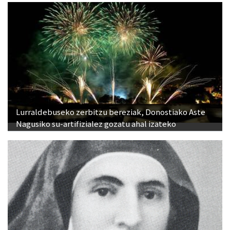
Lurraldebuseko zerbitzu bereziak, Donostiako Aste
Nagusiko su-artifizialez gozatu ahal izateko