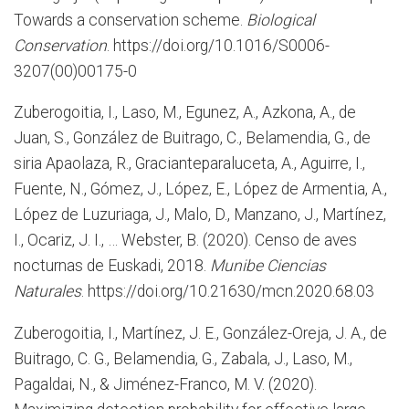
Towards a conservation scheme.
Biological
Conservation
. https://doi.org/10.1016/S0006-
3207(00)00175-0
Zuberogoitia, I., Laso, M., Egunez, A., Azkona, A., de
Juan, S., González de Buitrago, C., Belamendia, G., de
siria Apaolaza, R., Gracianteparaluceta, A., Aguirre, I.,
Fuente, N., Gómez, J., López, E., López de Armentia, A.,
López de Luzuriaga, J., Malo, D., Manzano, J., Martínez,
I., Ocariz, J. I., … Webster, B. (2020). Censo de aves
nocturnas de Euskadi, 2018.
Munibe Ciencias
Naturales
. https://doi.org/10.21630/mcn.2020.68.03
Zuberogoitia, I., Martínez, J. E., González-Oreja, J. A., de
Buitrago, C. G., Belamendia, G., Zabala, J., Laso, M.,
Pagaldai, N., & Jiménez-Franco, M. V. (2020).