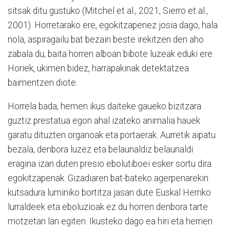
sitsak ditu gustuko (Mitchel et al., 2021, Sierro et al.,
2001). Horretarako ere, egokitzapenez josia dago, hala
nola, aspiragailu bat bezain beste irekitzen den aho
zabala du, baita horren alboan bibote luzeak eduki ere.
Horiek, ukimen bidez, harrapakinak detektatzea
baimentzen diote.
Horrela bada, hemen ikus daiteke gaueko bizitzara
guztiz prestatua egon ahal izateko animalia hauek
garatu dituzten organoak eta portaerak. Aurretik aipatu
bezala, denbora luzez eta belaunaldiz belaunaldi
eragina izan duten presio ebolutiboei esker sortu dira
egokitzapenak. Gizadiaren bat-bateko agerpenarekin
kutsadura luminiko bortitza jasan dute Euskal Herriko
lurraldeek eta eboluzioak ez du horren denbora tarte
motzetan lan egiten. Ikusteko dago ea hiri eta herrien