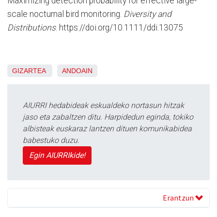
Maximizing detection probability for effective large-
scale nocturnal bird monitoring.
Diversity and
Distributions
. https://doi.org/10.1111/ddi.13075
GIZARTEA
ANDOAIN
AIURRI hedabideak eskualdeko nortasun hitzak
jaso eta zabaltzen ditu. Harpidedun eginda, tokiko
albisteak euskaraz lantzen dituen komunikabidea
babestuko duzu.
Egin AIURRIkide!
Erantzun