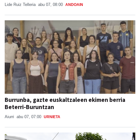
Lide Ruiz Telleria
abu 07, 08:00
ANDOAIN
Burrunba, gazte euskaltzaleen ekimen berria
Beterri-Buruntzan
Aiurri
abu 07, 07:00
URNIETA