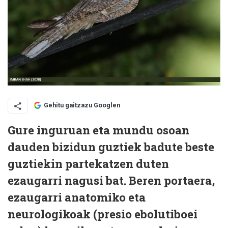
Gehitu gaitzazu Googlen
Gure inguruan eta mundu osoan
dauden bizidun guztiek badute beste
guztiekin partekatzen duten
ezaugarri nagusi bat. Beren portaera,
ezaugarri anatomiko eta
neurologikoak (presio ebolutiboei