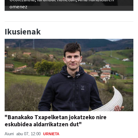
omenez
Ikusienak
"Banakako Txapelketan jokatzeko nire
eskubidea aldarrikatzen dut"
Aiurri
abu 07, 12:00
URNIETA