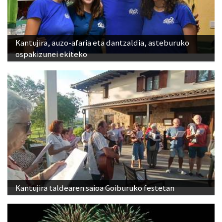
Kantujira, auzo-afaria eta dantzaldia, asteburuko
ospakizunei ekiteko
Kantujira taldearen saioa Goiburuko festetan