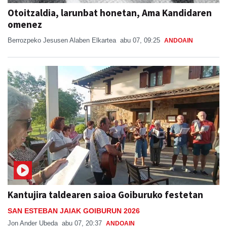
Otoitzaldia, larunbat honetan, Ama Kandidaren
omenez
Berrozpeko Jesusen Alaben Elkartea
abu 07, 09:25
ANDOAIN
Kantujira taldearen saioa Goiburuko festetan
SAN ESTEBAN JAIAK GOIBURUN 2026
Jon Ander Ubeda
abu 07, 20:37
ANDOAIN