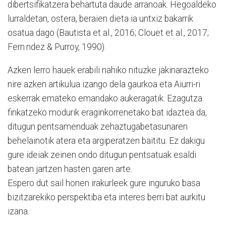
dibertsifikatzera behartuta daude arranoak. Hegoaldeko
lurraldetan, ostera, beraien dieta ia untxiz bakarrik
osatua dago (Bautista et al., 2016; Clouet et al., 2017;
Fern·ndez & Purroy, 1990).
Azken lerro hauek erabili nahiko nituzke jakinarazteko
nire azken artikulua izango dela gaurkoa eta Aiurri-ri
eskerrak emateko emandako aukeragatik. Ezagutza
finkatzeko modurik eraginkorrenetako bat idaztea da,
ditugun pentsamenduak zehaztugabetasunaren
behelainotik atera eta argiperatzen baititu. Ez dakigu
gure ideiak zeinen ondo ditugun pentsatuak esaldi
batean jartzen hasten garen arte.
Espero dut sail honen irakurleek gure inguruko basa
bizitzarekiko perspektiba eta interes berri bat aurkitu
izana.