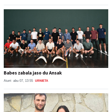
Babes zabala jaso du Ansak
Aiurri
abu 07, 13:55
URNIETA