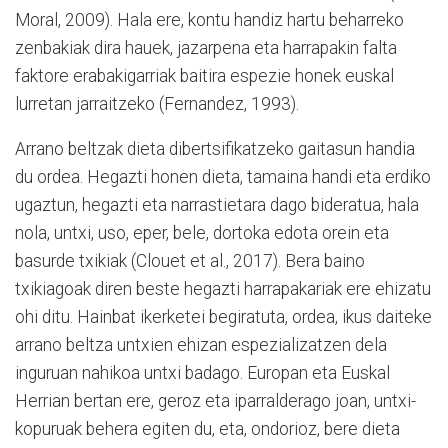
Moral, 2009). Hala ere, kontu handiz hartu beharreko
zenbakiak dira hauek, jazarpena eta harrapakin falta
faktore erabakigarriak baitira espezie honek euskal
lurretan jarraitzeko (Fernandez, 1993).
Arrano beltzak dieta dibertsifikatzeko gaitasun handia
du ordea. Hegazti honen dieta, tamaina handi eta erdiko
ugaztun, hegazti eta narrastietara dago bideratua, hala
nola, untxi, uso, eper, bele, dortoka edota orein eta
basurde txikiak (Clouet et al., 2017). Bera baino
txikiagoak diren beste hegazti harrapakariak ere ehizatu
ohi ditu. Hainbat ikerketei begiratuta, ordea, ikus daiteke
arrano beltza untxien ehizan espezializatzen dela
inguruan nahikoa untxi badago. Europan eta Euskal
Herrian bertan ere, geroz eta iparralderago joan, untxi-
kopuruak behera egiten du, eta, ondorioz, bere dieta