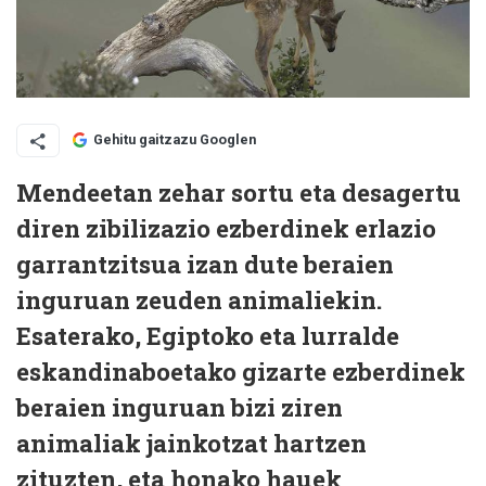
Gehitu gaitzazu Googlen
Mendeetan zehar sortu eta desagertu
diren zibilizazio ezberdinek erlazio
garrantzitsua izan dute beraien
inguruan zeuden animaliekin.
Esaterako, Egiptoko eta lurralde
eskandinaboetako gizarte ezberdinek
beraien inguruan bizi ziren
animaliak jainkotzat hartzen
zituzten, eta honako hauek