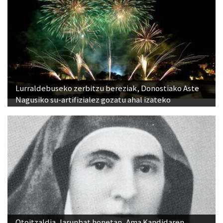
Lurraldebuseko zerbitzu bereziak, Donostiako Aste
Nagusiko su-artifizialez gozatu ahal izateko
Otoitzaldia, larunbat honetan, Ama Kandidaren