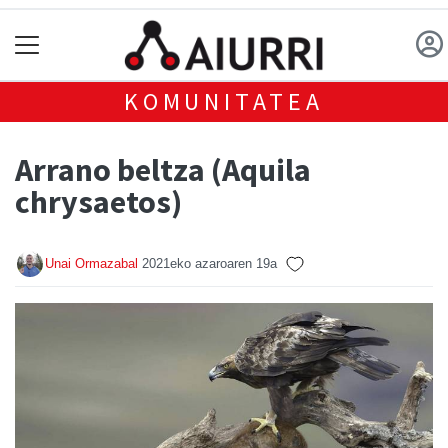
KOMUNITATEA
Arrano beltza (Aquila
chrysaetos)
Unai Ormazabal
2021eko azaroaren 19a