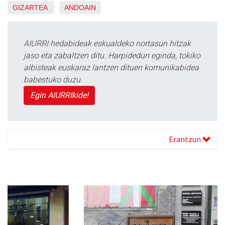
GIZARTEA
ANDOAIN
AIURRI hedabideak eskualdeko nortasun hitzak
jaso eta zabaltzen ditu. Harpidedun eginda, tokiko
albisteak euskaraz lantzen dituen komunikabidea
babestuko duzu.
Egin AIURRIkide!
Erantzun