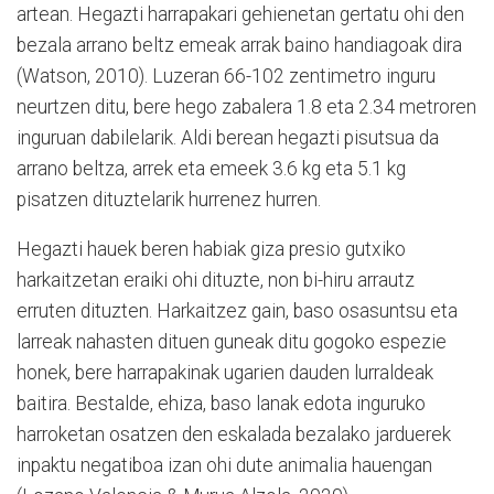
artean. Hegazti harrapakari gehienetan gertatu ohi den
bezala arrano beltz emeak arrak baino handiagoak dira
(Watson, 2010). Luzeran 66-102 zentimetro inguru
neurtzen ditu, bere hego zabalera 1.8 eta 2.34 metroren
inguruan dabilelarik. Aldi berean hegazti pisutsua da
arrano beltza, arrek eta emeek 3.6 kg eta 5.1 kg
pisatzen dituztelarik hurrenez hurren.
Hegazti hauek beren habiak giza presio gutxiko
harkaitzetan eraiki ohi dituzte, non bi-hiru arrautz
erruten dituzten. Harkaitzez gain, baso osasuntsu eta
larreak nahasten dituen guneak ditu gogoko espezie
honek, bere harrapakinak ugarien dauden lurraldeak
baitira. Bestalde, ehiza, baso lanak edota inguruko
harroketan osatzen den eskalada bezalako jarduerek
inpaktu negatiboa izan ohi dute animalia hauengan