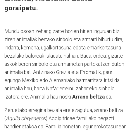
goraipatu.
Mundu osoan zehar gizarte horien hirien inguruan bizi
ziren animaliak bertako sinbolo eta armarri bihurtu dira,
indarra, kemena, ugalkortasuna edota emankortasuna
bezalako baloreak isladatu nahian. Bada, ordea, gizarte
askok beren sinbolo eta armarrietan partekatzen duten
animalia bat. Antzinako Grezia eta Erromatik, gaur
egungo Mexiko edo Alemaniako harmarritara iritsi da
animalia hau, baita Nafar erreinu zaharreko sinbolo
izatera ere. Animalia hau noski
Arrano beltza
da.
Zeruetako erregina bezala ere ezagutua, arrano beltza
(
Aquila chrysaeto
s) Accipitridae familiako hegazti
handienetakoa da. Familia honetan, egunerokotasunean