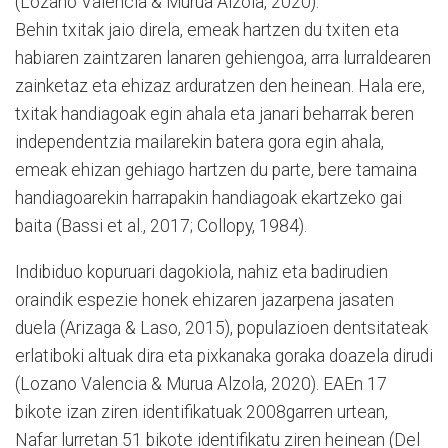
(Lozano Valencia & Murua Alzola, 2020).
Behin txitak jaio direla, emeak hartzen du txiten eta
habiaren zaintzaren lanaren gehiengoa, arra lurraldearen
zainketaz eta ehizaz arduratzen den heinean. Hala ere,
txitak handiagoak egin ahala eta janari beharrak beren
independentzia mailarekin batera gora egin ahala,
emeak ehizan gehiago hartzen du parte, bere tamaina
handiagoarekin harrapakin handiagoak ekartzeko gai
baita (Bassi et al., 2017; Collopy, 1984).
Indibiduo kopuruari dagokiola, nahiz eta badirudien
oraindik espezie honek ehizaren jazarpena jasaten
duela (Arizaga & Laso, 2015), populazioen dentsitateak
erlatiboki altuak dira eta pixkanaka goraka doazela dirudi
(Lozano Valencia & Murua Alzola, 2020). EAEn 17
bikote izan ziren identifikatuak 2008garren urtean,
Nafar lurretan 51 bikote identifikatu ziren heinean (Del