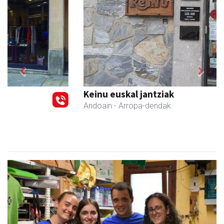
Previous
Next
Keinu euskal jantziak
Andoain
- Arropa-dendak