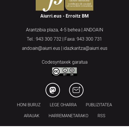
Aiurri.eus - Erroitz BM
Arantzibia plaza, 4-5 behea | ANDOAIN
Tel.: 943 300 732 | Faxa: 943 300 731
andoain@aiurri.eus | idazkaritza@aiurri.eus
Codesyntaxek garatua
HONI BURUZ
LEGE OHARRA
PUBLIZITATEA
ARAUAK
HARREMANETARAKO
RSS