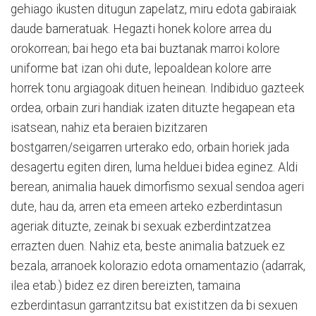
gehiago ikusten ditugun zapelatz, miru edota gabiraiak
daude barneratuak. Hegazti honek kolore arrea du
orokorrean; bai hego eta bai buztanak marroi kolore
uniforme bat izan ohi dute, lepoaldean kolore arre
horrek tonu argiagoak dituen heinean. Indibiduo gazteek
ordea, orbain zuri handiak izaten dituzte hegapean eta
isatsean, nahiz eta beraien bizitzaren
bostgarren/seigarren urterako edo, orbain horiek jada
desagertu egiten diren, luma helduei bidea eginez. Aldi
berean, animalia hauek dimorfismo sexual sendoa ageri
dute, hau da, arren eta emeen arteko ezberdintasun
ageriak dituzte, zeinak bi sexuak ezberdintzatzea
errazten duen. Nahiz eta, beste animalia batzuek ez
bezala, arranoek kolorazio edota ornamentazio (adarrak,
ilea etab.) bidez ez diren bereizten, tamaina
ezberdintasun garrantzitsu bat existitzen da bi sexuen