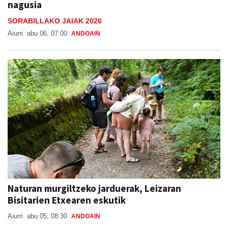
nagusia
SORABILLAKO JAIAK 2026
Aiurri
abu 06, 07:00
ANDOAIN
Naturan murgiltzeko jarduerak, Leizaran
Bisitarien Etxearen eskutik
Aiurri
abu 05, 08:30
ANDOAIN