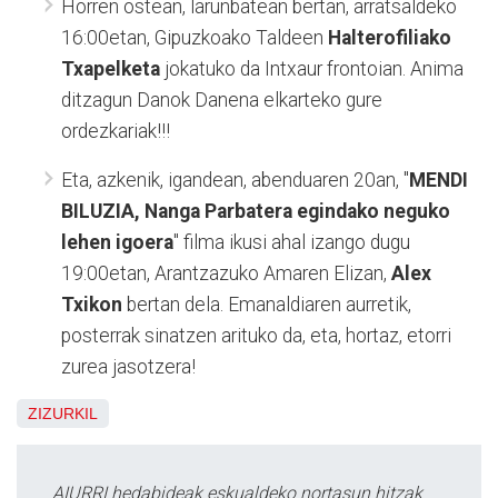
Horren ostean, larunbatean bertan, arratsaldeko
16:00etan, Gipuzkoako Taldeen
Halterofiliako
Txapelketa
jokatuko da Intxaur frontoian. Anima
ditzagun Danok Danena elkarteko gure
ordezkariak!!!
Eta, azkenik, igandean, abenduaren 20an, "
MENDI
BILUZIA, Nanga Parbatera egindako neguko
lehen igoera
" filma ikusi ahal izango dugu
19:00etan, Arantzazuko Amaren Elizan,
Alex
Txikon
bertan dela. Emanaldiaren aurretik,
posterrak sinatzen arituko da, eta, hortaz, etorri
zurea jasotzera!
ZIZURKIL
AIURRI hedabideak eskualdeko nortasun hitzak