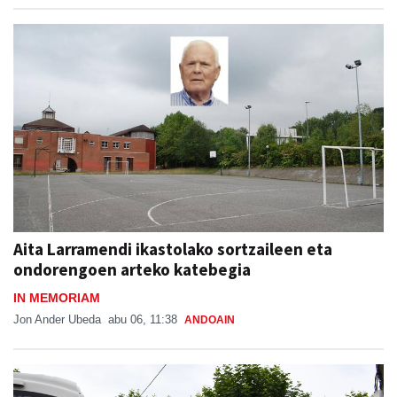
Aita Larramendi ikastolako sortzaileen eta
ondorengoen arteko katebegia
IN MEMORIAM
Jon Ander Ubeda
abu 06, 11:38
ANDOAIN