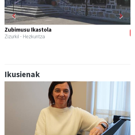
Previous
Next
Zizurkilgo Udala
Zizurkil
- Udaletxeak
Ikusienak