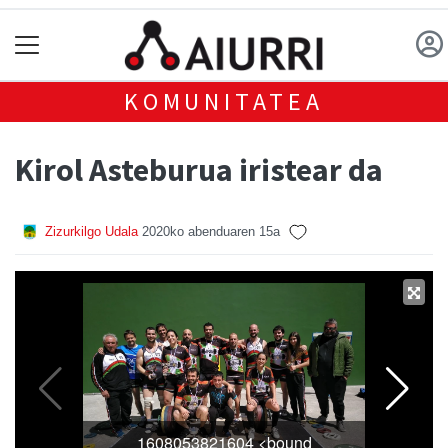
KOMUNITATEA
Kirol Asteburua iristear da
Zizurkilgo Udala
2020ko abenduaren 15a