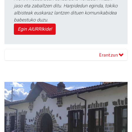
jaso eta zabaltzen ditu. Harpidedun eginda, tokiko
albisteak euskaraz lantzen dituen komunikabidea
babestuko duzu.
Egin AIURRIkide!
Erantzun