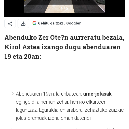
Gehitu gaitzazu Googlen
Abenduko Zer Ote?n aurreratu bezala,
Kirol Astea izango dugu abenduaren
19 eta 20an:
Abenduaren 19an, larunbatean,
ume-jolasak
egingo dira herrian zehar, herriko elkarteen
laguntzaz. Eguraldiaren arabera, zehaztuko zaizkie
jolas-eremuak izena eman dutenei.