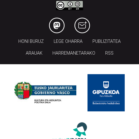
HONI BURUZ
LEGE OHARRA
PUBLIZITATEA
ARAUAK
HARREMANETARAKO
RSS