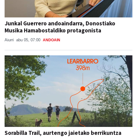
Junkal Guerrero andoaindarra, Donostiako
Musika Hamabostaldiko protagonista
Aiurri
abu 05, 07:00
ANDOAIN
Sorabilla Trail, aurtengo jaietako berrikuntza