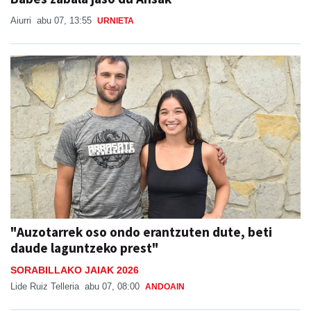
Babes zabala jaso du Ansak
Aiurri
abu 07, 13:55
URNIETA
"Auzotarrek oso ondo erantzuten dute, beti
daude laguntzeko prest"
SORABILLAKO JAIAK 2026