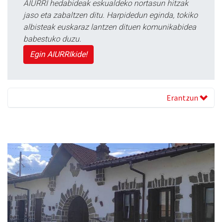
AIURRI hedabideak eskualdeko nortasun hitzak
jaso eta zabaltzen ditu. Harpidedun eginda, tokiko
albisteak euskaraz lantzen dituen komunikabidea
babestuko duzu.
Egin AIURRIkide!
Erantzun