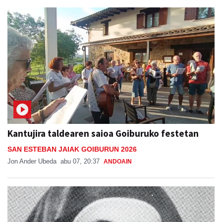
Lide Ruiz Telleria
abu 07, 08:00
ANDOAIN
Kantujira taldearen saioa Goiburuko festetan
SAN ESTEBAN JAIAK GOIBURUN 2026
Jon Ander Ubeda
abu 07, 20:37
ANDOAIN