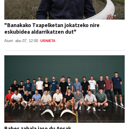
"Banakako Txapelketan jokatzeko nire
eskubidea aldarrikatzen dut"
Aiurri
abu 07, 12:00
URNIETA