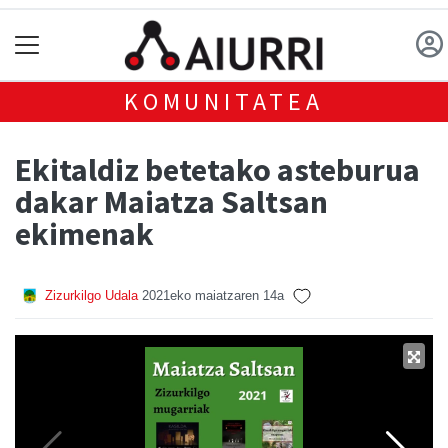
KOMUNITATEA
Ekitaldiz betetako asteburua
dakar Maiatza Saltsan
ekimenak
Zizurkilgo Udala
2021eko maiatzaren 14a