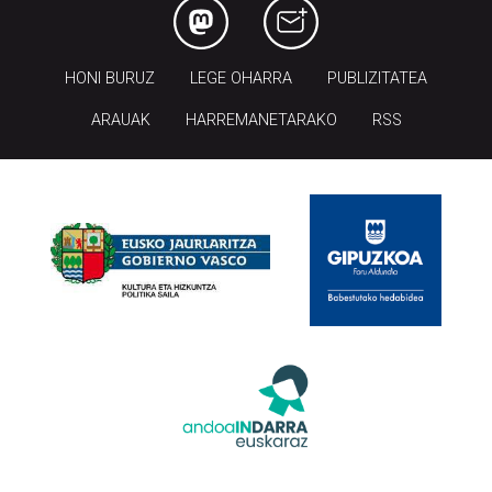
HONI BURUZ
LEGE OHARRA
PUBLIZITATEA
ARAUAK
HARREMANETARAKO
RSS