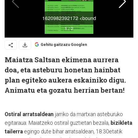
Gehitu gaitzazu Googlen
Maiatza Saltsan ekimena aurrera
doa, eta asteburu honetan hainbat
plan egiteko aukera eskainiko digu.
Animatu eta gozatu herrian bertan!
Ostiral arratsaldean
jarriko da martxan asteburuko
egitaraua. Maiatzeko ostiral guztietan bezala,
bizikleta
tailerra
egingo dute bihar arratsaldean, 18:30etatik