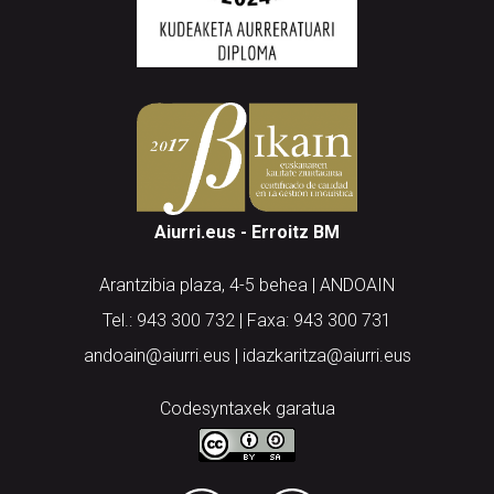
Aiurri.eus - Erroitz BM
Arantzibia plaza, 4-5 behea | ANDOAIN
Tel.: 943 300 732 | Faxa: 943 300 731
andoain@aiurri.eus | idazkaritza@aiurri.eus
Codesyntaxek garatua