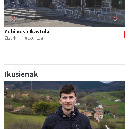
Previous
Next
Zubeldia arrain eta mariskoa
Zizurkil
- Arrandegiak
Ikusienak