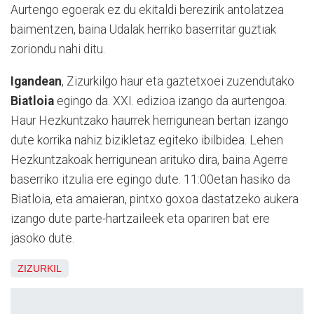
Aurtengo egoerak ez du ekitaldi berezirik antolatzea
baimentzen, baina Udalak herriko baserritar guztiak
zoriondu nahi ditu.
Igandean
, Zizurkilgo haur eta gaztetxoei zuzendutako
Biatloia
egingo da. XXI. edizioa izango da aurtengoa.
Haur Hezkuntzako haurrek herrigunean bertan izango
dute korrika nahiz bizikletaz egiteko ibilbidea. Lehen
Hezkuntzakoak herrigunean arituko dira, baina Agerre
baserriko itzulia ere egingo dute. 11:00etan hasiko da
Biatloia, eta amaieran, pintxo goxoa dastatzeko aukera
izango dute parte-hartzaileek eta opariren bat ere
jasoko dute.
ZIZURKIL