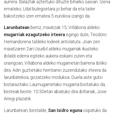
aurrera. Balaztak aztertuko dituzte biharko saioan. Izena
emateko, Udal bulegoetara jo behar da eta tailer
bakoitzeko izen ematea 5 eurokoa izango da.
Larunbatean
berriz, maiatzak 15, Villabona aldeko
mugarriak ezagutzeko irteera
egingo dute, Teodoro
Hernandorena taldeko kideek antolatuta. Joan zen
maiatzaren 2an Usurbil aldeko mugarriak ikusteko
ibilaldi ederra egiteko aukera eskaini zuten eta
oraingoan, Villabona aldeko mugarrietan barrena ibiliko
dira. Adin guztietako herritarrei zuzendutako irteera da
larunbatekoa, gozatzeko modukoa. Duela aste gutxi
bistarazitako Laumugarrietako mugarria bisitatuko da,
besteak beste. 10:30etan abiatuko dira ibiltariak, Joxe
Arregi plazatik.
Larunbatean, bestalde,
San Isidro eguna
ospatuko da.