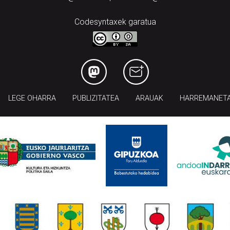
Codesyntaxek garatua
LEGE OHARRA
PUBLIZITATEA
ARAUAK
HARREMANET