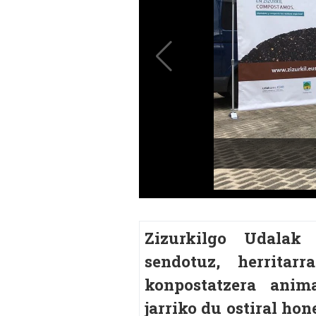
Zizurkilgo Udalak 
sendotuz, herritar
konpostatzera anim
jarriko du ostiral ho