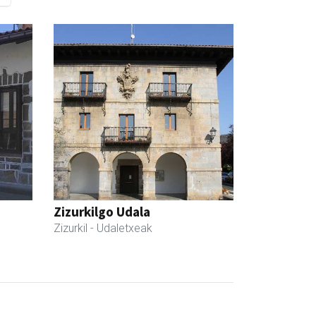
Zizurkilgo Udala
Zizurkil
- Udaletxeak