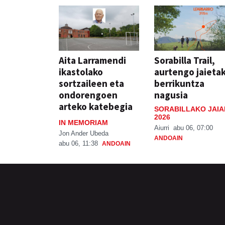
Aita Larramendi
Sorabilla Trail,
ikastolako
aurtengo jaieta
sortzaileen eta
berrikuntza
ondorengoen
nagusia
arteko katebegia
SORABILLAKO JAIA
2026
IN MEMORIAM
Aiurri
abu 06, 07:00
Jon Ander Ubeda
ANDOAIN
abu 06, 11:38
ANDOAIN