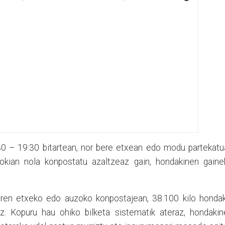
:30 – 19:30 bitartean, nor bere etxean edo modu partekat
kian nola konpostatu azaltzeaz gain, hondakinen gaine
ziren etxeko edo auzoko konpostajean, 38.100 kilo hondak
uz. Kopuru hau ohiko bilketa sistematik ateraz, hondakin