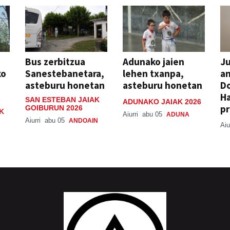
Bus zerbitzua
Adunako jaien
Ju
ko
Sanestebanetara,
lehen txanpa,
an
asteburu honetan
asteburu honetan
Do
H
SAN ESTEBAN JAIAK
ADUNAKO JAIAK 2026
pr
GOIBURUN 2026
K
Aiurri
abu 05
ADUNA
Aiurri
abu 05
ANDOAIN
Aiu