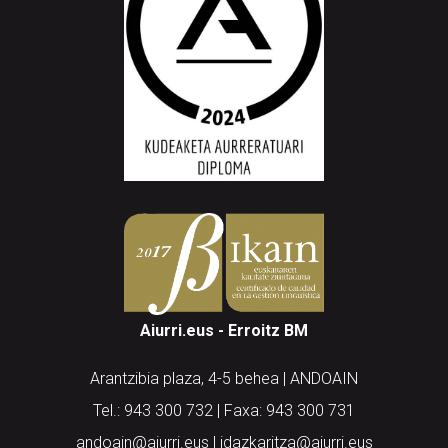
Aiurri.eus - Erroitz BM
Arantzibia plaza, 4-5 behea | ANDOAIN
Tel.: 943 300 732 | Faxa: 943 300 731
andoain@aiurri.eus | idazkaritza@aiurri.eus