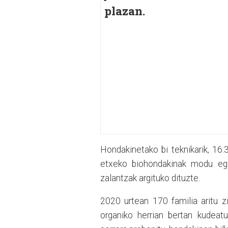
plazan.
Hondakinetako bi teknikarik, 16
etxeko biohondakinak modu ego
zalantzak argituko dituzte.
2020 urtean 170 familia aritu 
organiko herrian bertan kudeat