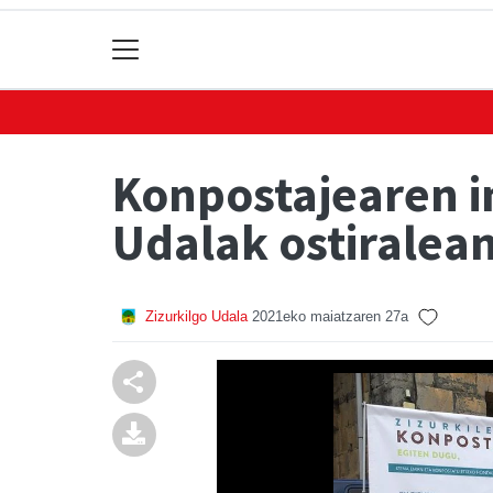
Konpostajearen i
Udalak ostiralean
Zizurkilgo Udala
2021eko maiatzaren 27a