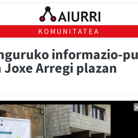
KOMUNITATEA
nguruko informazio-pu
 Joxe Arregi plazan