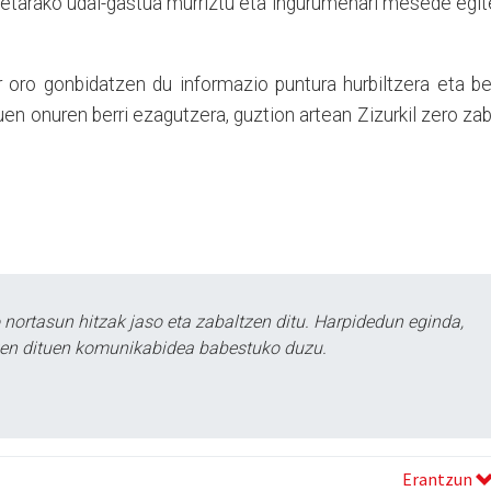
lketarako udal-gastua murriztu eta ingurumenari mesede egi
tar oro gonbidatzen du informazio puntura hurbiltzera eta b
en onuren berri ezagutzera, guztion artean Zizurkil zero za
ortasun hitzak jaso eta zabaltzen ditu. Harpidedun eginda,
tzen dituen komunikabidea babestuko duzu.
Erantzun