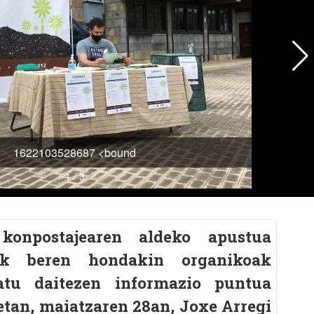
konpostajearen aldeko apustua
rak beren hondakin organikoak
atu daitezen informazio puntua
netan, maiatzaren 28an, Joxe Arregi