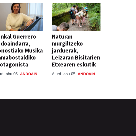
nkal Guerrero
Naturan
doaindarra,
murgiltzeko
nostiako Musika
jarduerak,
amabostaldiko
Leizaran Bisitarien
otagonista
Etxearen eskutik
rri
abu 05
Aiurri
abu 05
ANDOAIN
ANDOAIN