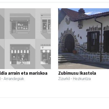
dia arrain eta mariskoa
Zubimusu Ikastola
l
- Arrandegiak
Zizurkil
- Hezkuntza