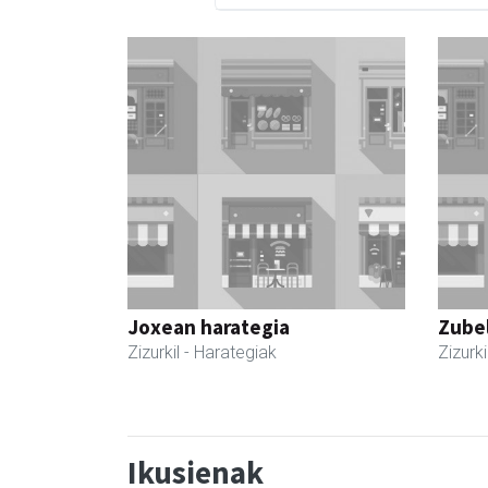
Joxean harategia
Zubel
Zizurkil
- Harategiak
Zizurki
Ikusienak