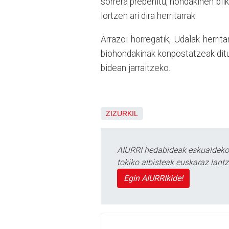
sorrera prebenitu, hondakinen bi
lortzen ari dira herritarrak.
Arrazoi horregatik, Udalak herri
biohondakinak konpostatzeak ditu
bidean jarraitzeko.
ZIZURKIL
AIURRI hedabideak eskualdeko n
tokiko albisteak euskaraz lan
Egin AIURRIkide!