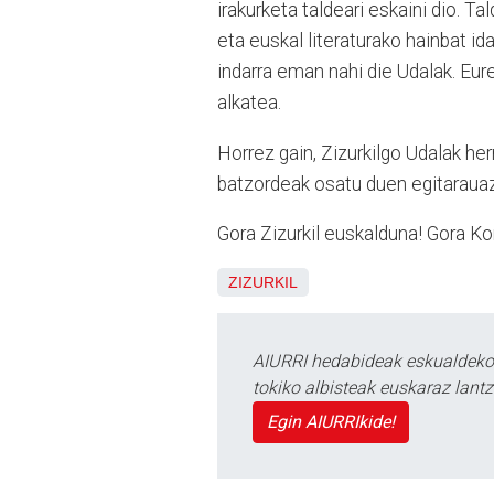
irakurketa taldeari eskaini dio. T
eta euskal literaturako hainbat id
indarra eman nahi die Udalak. Eu
alkatea.
Horrez gain, Zizurkilgo Udalak herr
batzordeak osatu duen egitarauaz
Gora Zizurkil euskalduna! Gora Kor
ZIZURKIL
AIURRI hedabideak eskualdeko n
tokiko albisteak euskaraz lan
Egin AIURRIkide!