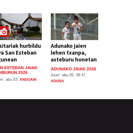
sitariak hurbildu
Adunako jaien
ra San Esteban
lehen txanpa,
gunean
asteburu honetan
N ESTEBAN JAIAK
ADUNAKO JAIAK 2026
IBURUN 2026
Aiurri
abu 05, 08:47
rri
abu 03
ANDOAIN
ADUNA