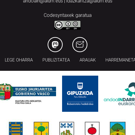
andoain@aiurri.eus | idazkaritza@aiurri.eus
Codesyntaxek garatua
LEGE OHARRA
PUBLIZITATEA
ARAUAK
HARREMANET