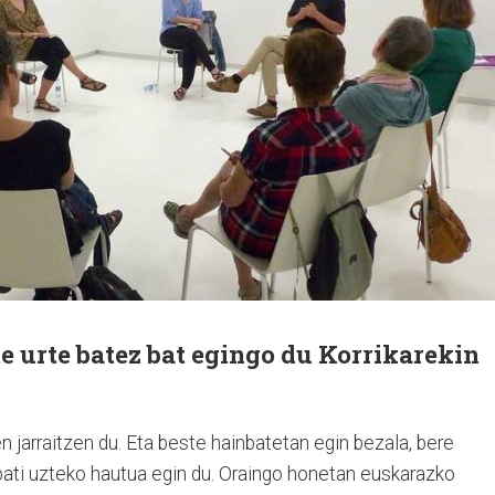
e urte batez bat egingo du Korrikarekin
n jarraitzen du. Eta beste hainbatetan egin bezala, bere
 bati uzteko hautua egin du. Oraingo honetan euskarazko