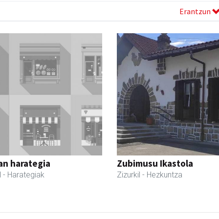
Erantzun
an harategia
Zubimusu Ikastola
l
- Harategiak
Zizurkil
- Hezkuntza