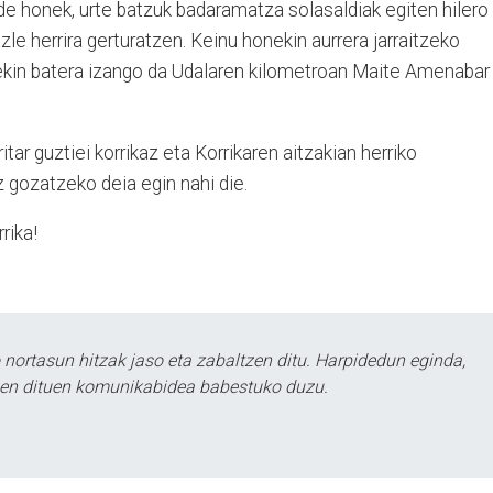
alde honek, urte batzuk badaramatza solasaldiak egiten hilero
azle herrira gerturatzen. Keinu honekin aurrera jarraitzeko
rekin batera izango da Udalaren kilometroan Maite Amenabar
itar guztiei korrikaz eta Korrikaren aitzakian herriko
 gozatzeko deia egin nahi die.
rika!
ortasun hitzak jaso eta zabaltzen ditu. Harpidedun eginda,
tzen dituen komunikabidea babestuko duzu.