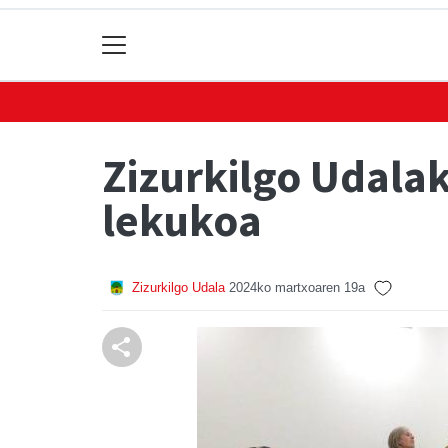
Zizurkilgo Udalak
lekukoa
Zizurkilgo Udala
2024ko martxoaren 19a