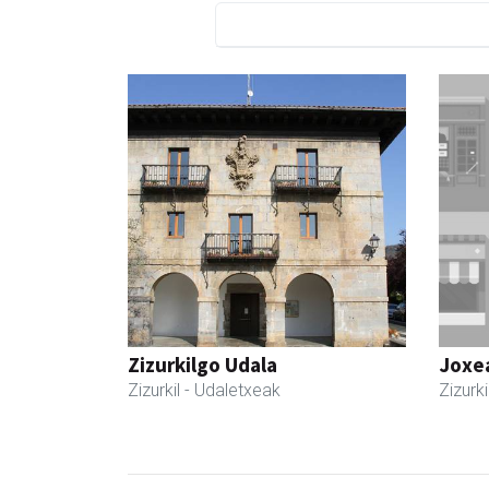
Zizurkilgo Udala
Joxe
Zizurkil
- Udaletxeak
Zizurki