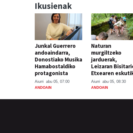
Ikusienak
Junkal Guerrero
Naturan
andoaindarra,
murgiltzeko
Donostiako Musika
jarduerak,
Hamabostaldiko
Leizaran Bisitar
protagonista
Etxearen eskuti
Aiurri
abu 05, 07:00
Aiurri
abu 05, 08:30
ANDOAIN
ANDOAIN