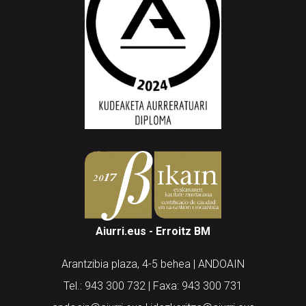
Aiurri.eus - Erroitz BM
Arantzibia plaza, 4-5 behea | ANDOAIN
Tel.: 943 300 732 | Faxa: 943 300 731