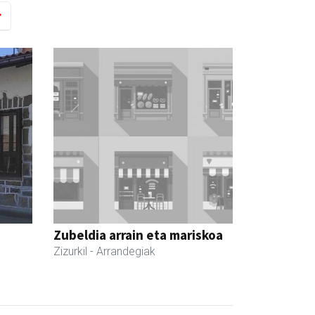
Zubeldia arrain eta mariskoa
Zizurkil
- Arrandegiak