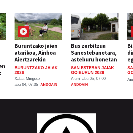
Buruntzako jaien
Bus zerbitzua
Bi
atarikoa, Ainhoa
Sanestebanetara,
di
Aiertzarekin
asteburu honetan
e
ien
BURUNTZAKO JAIAK
SAN ESTEBAN JAIAK
SA
k
2026
GOIBURUN 2026
GO
Xabat Minguez
Aiurri
abu 05, 07:00
Aiu
abu 04, 07:05
ANDOAIN
ANDOAIN