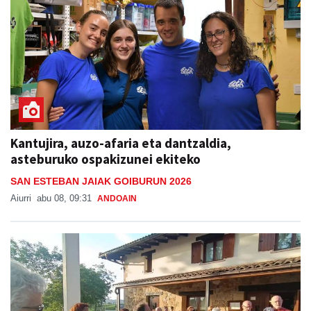
Kantujira, auzo-afaria eta dantzaldia,
asteburuko ospakizunei ekiteko
SAN ESTEBAN JAIAK GOIBURUN 2026
Aiurri
abu 08, 09:31
ANDOAIN