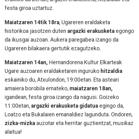
festa giroa uztartuz.
Maiatzaren 14tik 18ra
, Ugareren eraldaketa
historikoa jasotzen duten
argazki erakusketa
egongo
da ikusgai auzoan. Aukera paregabea izango da
Ugareren bilakaera gertutik ezagutzeko.
Maiatzaren 14an,
Hernandorena Kultur Elkarteak
Ugare auzoaren eraldaketaren inguruko
hitzaldia
eskainiko du, Atxulondon, 19:00etan. Eta asteari
amaiera borobila emateko,
maiatzaren 18an,
igandean, festa giroa izango da nagusi. Goizeko
11:00etan,
argazki erakusketa gidatua
egingo da,
Loatzo eta Bukalaien emanaldiez lagunduta. Ondoren,
zizka-mizka
auzotar eta herritar guztientzat, musikaz
alaitua!