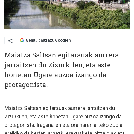
Gehitu gaitzazu Googlen
Maiatza Saltsan egitarauak aurrera
jarraitzen du Zizurkilen, eta aste
honetan Ugare auzoa izango da
protagonista.
Maiatza Saltsan egitarauak aurrera jarraitzen du
Zizurkilen, eta aste honetan Ugare auzoa izango da
protagonista. Iraganaren eta orainaren arteko zubia
eraikiko da bertan, argazki erakusketa, hitzaldiak eta