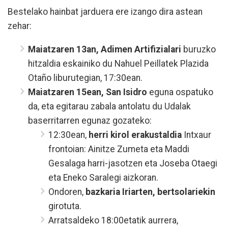
Bestelako hainbat jarduera ere izango dira astean
zehar:
Maiatzaren 13an, Adimen Artifizialari
buruzko
hitzaldia eskainiko du Nahuel Peillatek Plazida
Otaño liburutegian, 17:30ean.
Maiatzaren 15ean, San Isidro
eguna ospatuko
da, eta egitarau zabala antolatu du Udalak
baserritarren egunaz gozateko:
12:30ean,
herri kirol erakustaldia
Intxaur
frontoian: Ainitze Zumeta eta Maddi
Gesalaga harri-jasotzen eta Joseba Otaegi
eta Eneko Saralegi aizkoran.
Ondoren,
bazkaria Iriarten, bertsolariekin
girotuta.
Arratsaldeko 18:00etatik aurrera,