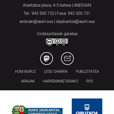
Aiurri.eus - Erroitz BM
Arantzibia plaza, 4-5 behea | ANDOAIN
Tel.: 943 300 732 | Faxa: 943 300 731
andoain@aiurri.eus | idazkaritza@aiurri.eus
Codesyntaxek garatua
HONI BURUZ
LEGE OHARRA
PUBLIZITATEA
ARAUAK
HARREMANETARAKO
RSS