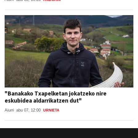
SAN ESTEBAN JAIAK GOIBURUN 2026
Aiurri
abu 08, 16:28
ANDOAIN
"Banakako Txapelketan jokatzeko nire
eskubidea aldarrikatzen dut"
Aiurri
abu 07, 12:00
URNIETA