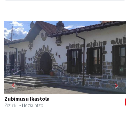
Previous
Next
Joxean harategia
Zizurkil
- Harategiak