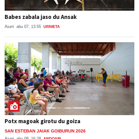
Babes zabala jaso du Ansak
Aiurri
abu 07, 13:55
URNIETA
Potx magoak girotu du goiza