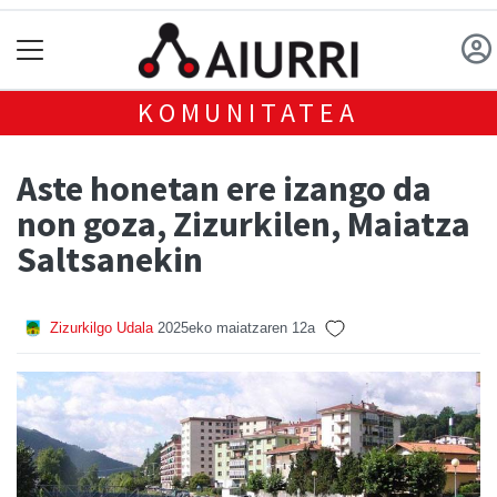
KOMUNITATEA
Aste honetan ere izango da
non goza, Zizurkilen, Maiatza
Saltsanekin
Zizurkilgo Udala
2025eko maiatzaren 12a