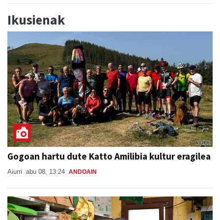
Ikusienak
Gogoan hartu dute Katto Amilibia kultur eragilea
Aiurri
abu 08, 13:24
ANDOAIN