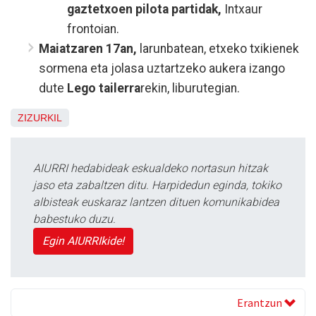
gaztetxoen pilota partidak,
Intxaur
frontoian.
Maiatzaren 17an,
larunbatean, etxeko txikienek
sormena eta jolasa uztartzeko aukera izango
dute
Lego tailerra
rekin, liburutegian.
ZIZURKIL
AIURRI hedabideak eskualdeko nortasun hitzak
jaso eta zabaltzen ditu. Harpidedun eginda, tokiko
albisteak euskaraz lantzen dituen komunikabidea
babestuko duzu.
Egin AIURRIkide!
Erantzun