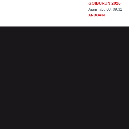
GOIBURUN 2026
Aiurri
abu 08, 09:31
ANDOAIN