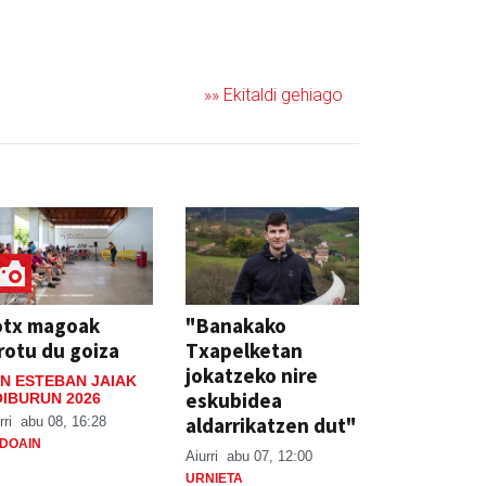
»» Ekitaldi gehiago
otx magoak
"Banakako
rotu du goiza
Txapelketan
jokatzeko nire
N ESTEBAN JAIAK
eskubidea
IBURUN 2026
aldarrikatzen dut"
rri
abu 08, 16:28
DOAIN
Aiurri
abu 07, 12:00
URNIETA