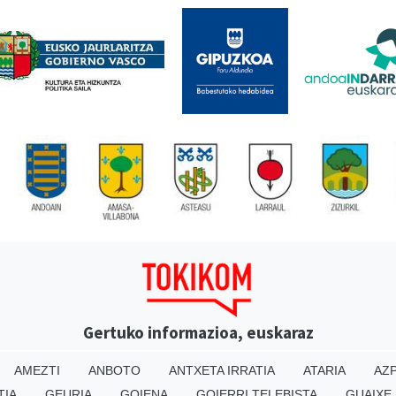
Gertuko informazioa, euskaraz
AMEZTI
ANBOTO
ANTXETA IRRATIA
ATARIA
AZP
TIA
GEURIA
GOIENA
GOIERRI TELEBISTA
GUAIXE