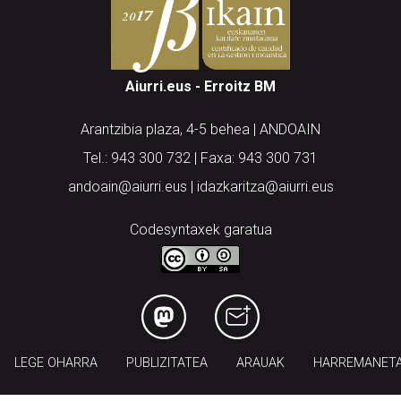
Aiurri.eus - Erroitz BM
Arantzibia plaza, 4-5 behea | ANDOAIN
Tel.: 943 300 732 | Faxa: 943 300 731
andoain@aiurri.eus | idazkaritza@aiurri.eus
Codesyntaxek garatua
LEGE OHARRA
PUBLIZITATEA
ARAUAK
HARREMANET