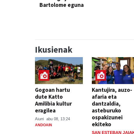
Bartolome eguna
JAIA
Ikusienak
Gogoan hartu
Kantujira, auzo-
dute Katto
afaria eta
Amilibia kultur
dantzaldia,
eragilea
asteburuko
ospakizunei
Aiurri
abu 08, 13:24
ekiteko
ANDOAIN
SAN ESTEBAN JAIA