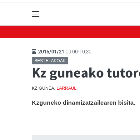
2015/01/21
09:00-10:30
BESTELAKOAK
Kz guneako tutor
KZ GUNEA,
LARRAUL
Kzguneko dinamizatzailearen bisita.