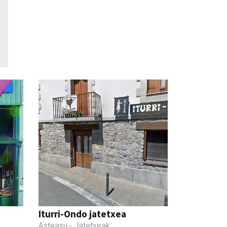
a
Iturri-Ondo jatetxea
Asteasu
- Jatetxeak