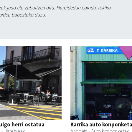
k jaso eta zabaltzen ditu. Harpidedun eginda, tokiko
bidea babestuko duzu.
ulgo herri ostatua
Karrika auto konponket
l
- Jatetxeak
Andoain
- Auto konponketak