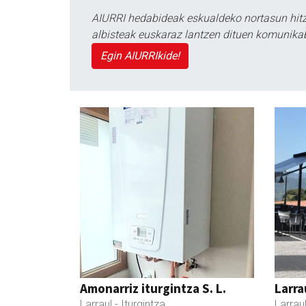
AIURRI hedabideak eskualdeko nortasun hitza
albisteak euskaraz lantzen dituen komunika
Egin AIURRIkide!
Amonarriz iturgintza S. L.
Larra
Larraul
- Iturgintza
Larrau