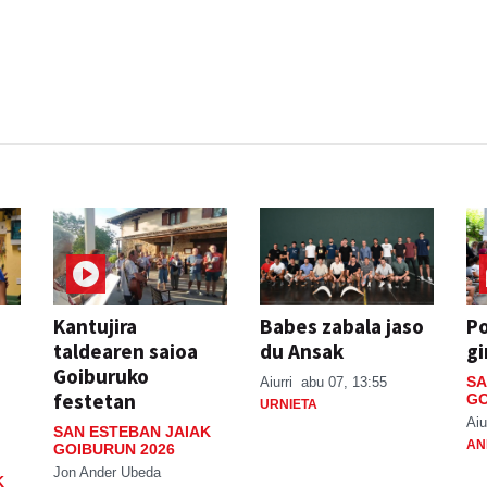
Kantujira
Babes zabala jaso
P
taldearen saioa
du Ansak
gi
Goiburuko
SA
Aiurri
abu 07, 13:55
festetan
GO
URNIETA
Aiu
SAN ESTEBAN JAIAK
AN
GOIBURUN 2026
Jon Ander Ubeda
K