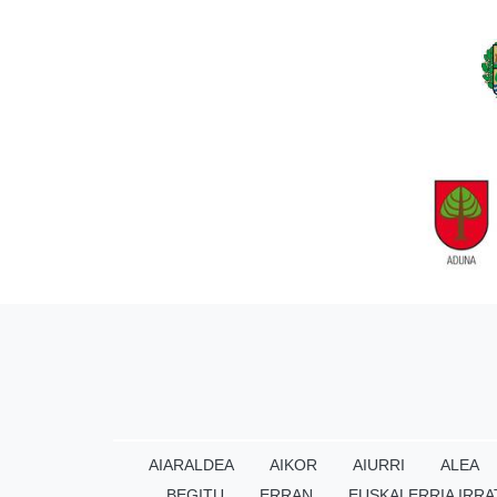
AIARALDEA
AIKOR
AIURRI
ALEA
BEGITU
ERRAN
EUSKALERRIA IRRA