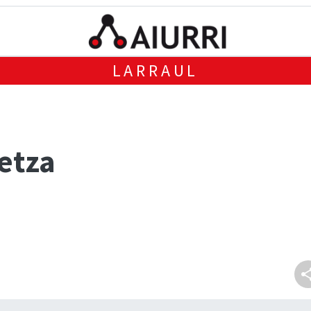
LARRAUL
etza