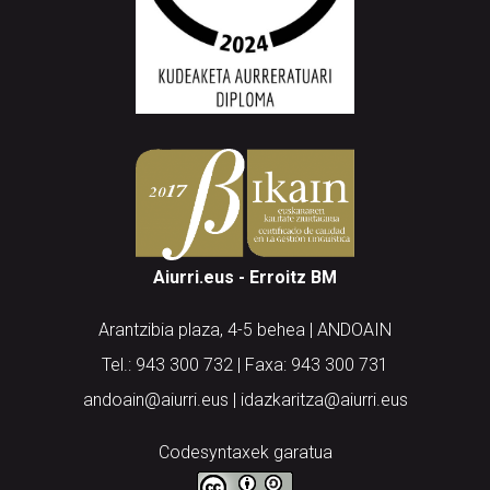
Aiurri.eus - Erroitz BM
Arantzibia plaza, 4-5 behea | ANDOAIN
Tel.: 943 300 732 | Faxa: 943 300 731
andoain@aiurri.eus | idazkaritza@aiurri.eus
Codesyntaxek garatua