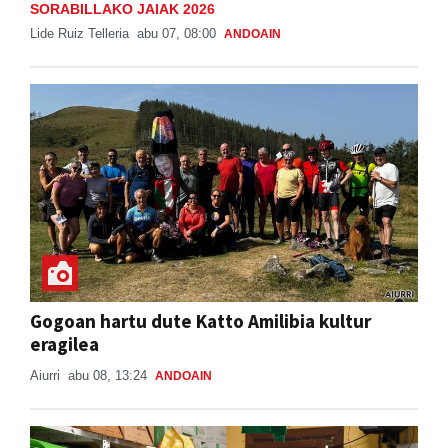
SORABILLAKO JAIAK 2026
Lide Ruiz Telleria
abu 07, 08:00
ANDOAIN
Gogoan hartu dute Katto Amilibia kultur
eragilea
Aiurri
abu 08, 13:24
ANDOAIN