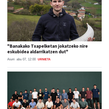
"Banakako Txapelketan jokatzeko nire
eskubidea aldarrikatzen dut"
Aiurri
abu 07, 12:00
URNIETA