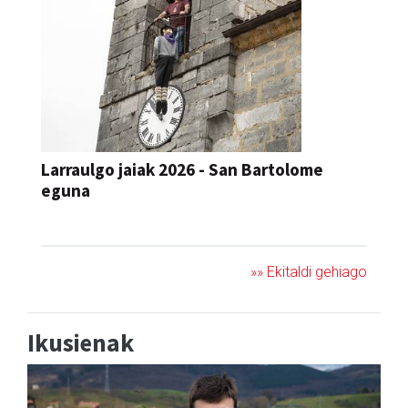
Larraulgo jaiak 2026 - San Bartolome
eguna
JAIA
»» Ekitaldi gehiago
Ikusienak