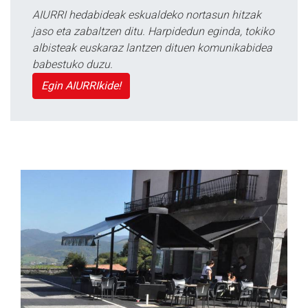
AIURRI hedabideak eskualdeko nortasun hitzak
jaso eta zabaltzen ditu. Harpidedun eginda, tokiko
albisteak euskaraz lantzen dituen komunikabidea
babestuko duzu.
Egin AIURRIkide!