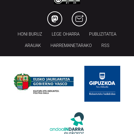
HONI BURUZ
LEGE OHARRA
PUBLIZITATEA
ARAUAK
HARREMANETARAKO
RSS