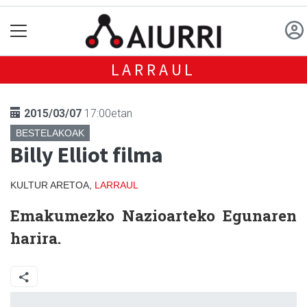
LARRAUL
2015/03/07
17:00etan
BESTELAKOAK
Billy Elliot filma
KULTUR ARETOA,
LARRAUL
Emakumezko Nazioarteko Egunaren
harira.