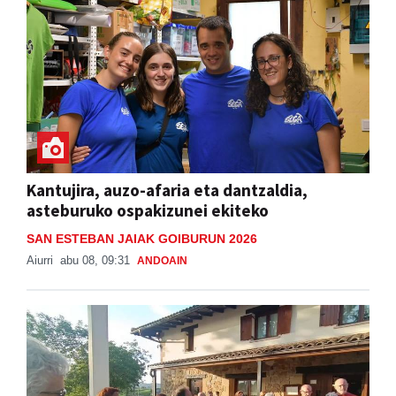
Kantujira, auzo-afaria eta dantzaldia,
asteburuko ospakizunei ekiteko
SAN ESTEBAN JAIAK GOIBURUN 2026
Aiurri
abu 08, 09:31
ANDOAIN