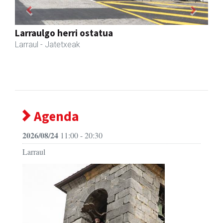
Previous
Next
Amonarriz iturgintza S. L.
Larraul
- Iturgintza
Agenda
2026/08/24
11:00 - 20:30
Larraul