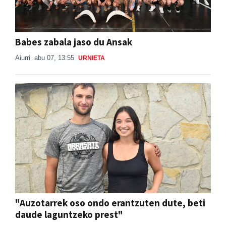
Babes zabala jaso du Ansak
Aiurri
abu 07, 13:55
URNIETA
"Auzotarrek oso ondo erantzuten dute, beti
daude laguntzeko prest"