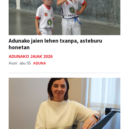
Adunako jaien lehen txanpa, asteburu
honetan
ADUNAKO JAIAK 2026
Aiurri
abu 05
ADUNA