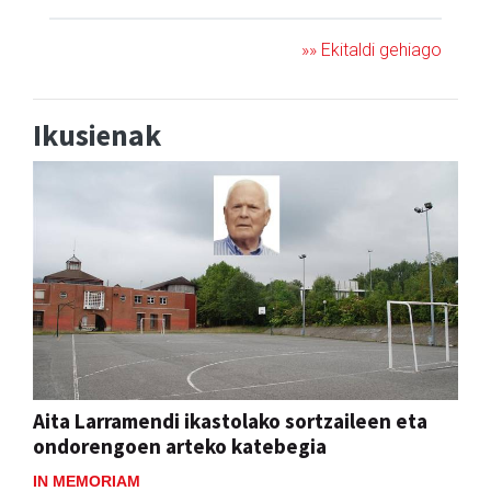
»» Ekitaldi gehiago
Ikusienak
Aita Larramendi ikastolako sortzaileen eta
ondorengoen arteko katebegia
IN MEMORIAM