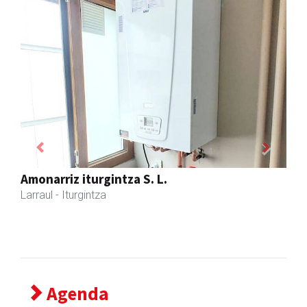
Previous
Next
Larraulgo herri ostatua
Larraul
- Jatetxeak
Agenda