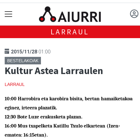
LARRAUL
2015/11/28
01:00
BESTELAKOAK
Kultur Astea Larraulen
LARRAUL
10:00
Harrobira eta karobira bisita, bertan hamaiketakoa
eginez, irteera plazatik.
12:30
Bote Luze erakusketa plazan.
16:00
Mus txapelketa Katillu Txulo elkartean (Izen-
ematea: 16:15etan).