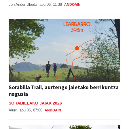
Jon Ander Ubeda
abu 06, 11:38
ANDOAIN
Sorabilla Trail, aurtengo jaietako berrikuntza
nagusia
SORABILLAKO JAIAK 2026
Aiurri
abu 06, 07:00
ANDOAIN