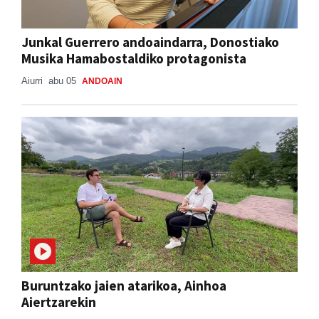
Junkal Guerrero andoaindarra, Donostiako
Musika Hamabostaldiko protagonista
Aiurri
abu 05
ANDOAIN
Buruntzako jaien atarikoa, Ainhoa
Aiertzarekin