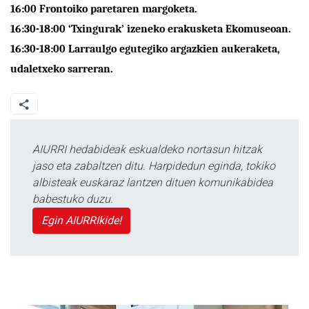
16:00
Frontoiko paretaren margoketa.
16:30-18:00
‘Txingurak’ izeneko erakusketa Ekomuseoan.
16:30-18:00
Larraulgo egutegiko argazkien aukeraketa,
udaletxeko sarreran.
AIURRI hedabideak eskualdeko nortasun hitzak
jaso eta zabaltzen ditu. Harpidedun eginda, tokiko
albisteak euskaraz lantzen dituen komunikabidea
babestuko duzu.
Egin AIURRIkide!