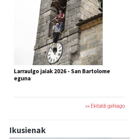
Larraulgo jaiak 2026 - San Bartolome
eguna
JAIA
»» Ekitaldi gehiago
Ikusienak