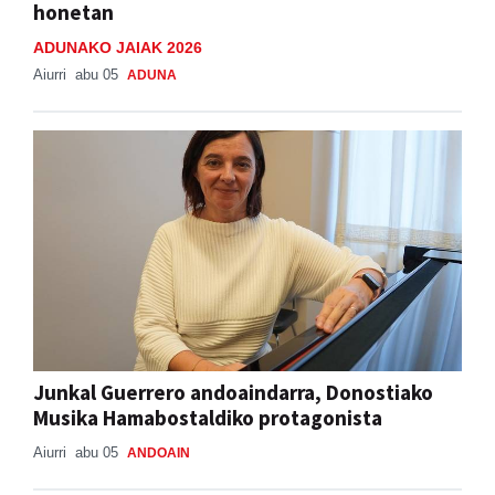
honetan
ADUNAKO JAIAK 2026
Aiurri
abu 05
ADUNA
Junkal Guerrero andoaindarra, Donostiako
Musika Hamabostaldiko protagonista
Aiurri
abu 05
ANDOAIN