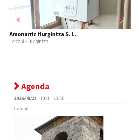
Previous
Next
Larraulgo herri ostatua
Larraul
- Jatetxeak
Agenda
2026/08/24
11:00 - 20:30
Larraul