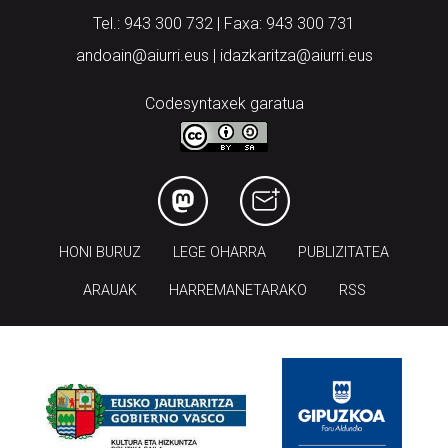
Tel.: 943 300 732 | Faxa: 943 300 731
andoain@aiurri.eus | idazkaritza@aiurri.eus
Codesyntaxek garatua
HONI BURUZ
LEGE OHARRA
PUBLIZITATEA
ARAUAK
HARREMANETARAKO
RSS