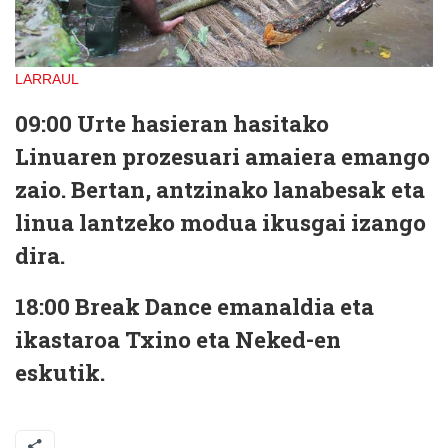
LARRAUL
09:00
Urte hasieran hasitako
Linuaren prozesuari
amaiera emango
zaio. Bertan, antzinako lanabesak eta
linua lantzeko modua ikusgai izango
dira.
18:00
Break Dance
emanaldia eta
ikastaroa Txino eta Neked-en
eskutik.