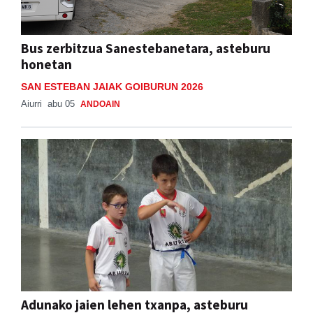
Bus zerbitzua Sanestebanetara, asteburu
honetan
SAN ESTEBAN JAIAK GOIBURUN 2026
Aiurri
abu 05
ANDOAIN
Adunako jaien lehen txanpa, asteburu