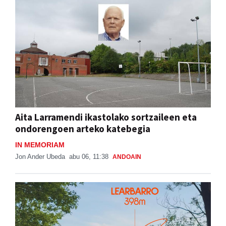
Aita Larramendi ikastolako sortzaileen eta
ondorengoen arteko katebegia
IN MEMORIAM
Jon Ander Ubeda
abu 06, 11:38
ANDOAIN