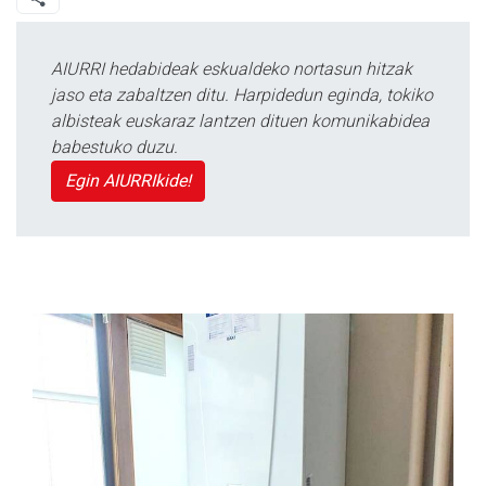
AIURRI hedabideak eskualdeko nortasun hitzak
jaso eta zabaltzen ditu. Harpidedun eginda, tokiko
albisteak euskaraz lantzen dituen komunikabidea
babestuko duzu.
Egin AIURRIkide!