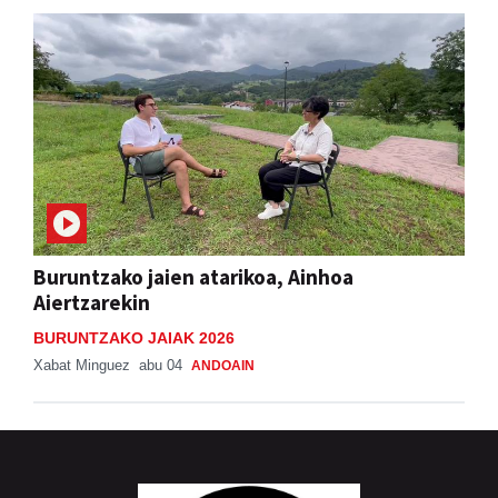
Buruntzako jaien atarikoa, Ainhoa
Aiertzarekin
BURUNTZAKO JAIAK 2026
Xabat Minguez
abu 04
ANDOAIN