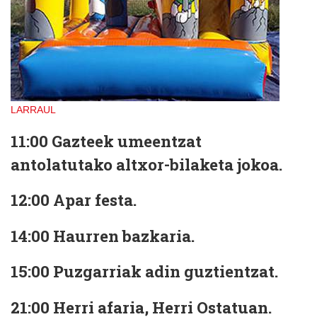
LARRAUL
11:00 Gazteek umeentzat
antolatutako altxor-bilaketa jokoa.
12:00 Apar festa.
14:00 Haurren bazkaria.
15:00 Puzgarriak adin guztientzat.
21:00 Herri afaria, Herri Ostatuan.