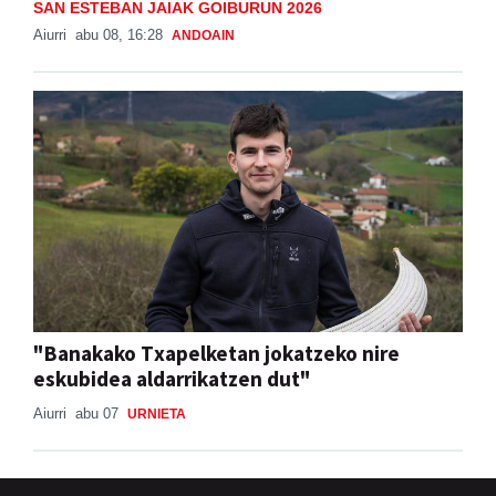
SAN ESTEBAN JAIAK GOIBURUN 2026
Aiurri
abu 08, 16:28
ANDOAIN
"Banakako Txapelketan jokatzeko nire
eskubidea aldarrikatzen dut"
Aiurri
abu 07
URNIETA