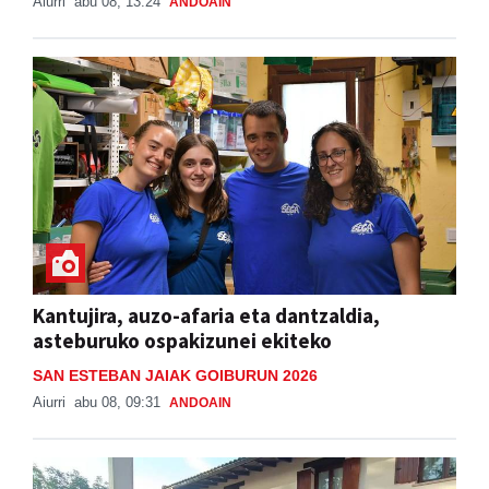
Aiurri
abu 08, 13:24
ANDOAIN
Kantujira, auzo-afaria eta dantzaldia,
asteburuko ospakizunei ekiteko
SAN ESTEBAN JAIAK GOIBURUN 2026
Aiurri
abu 08, 09:31
ANDOAIN