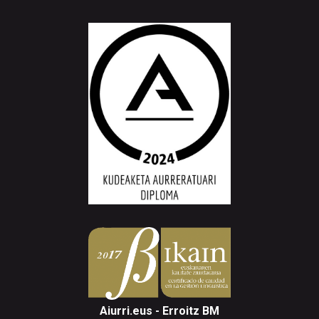
Aiurri.eus - Erroitz BM