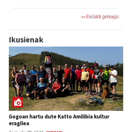
»» Ekitaldi gehiago
Ikusienak
Gogoan hartu dute Katto Amilibia kultur
eragilea