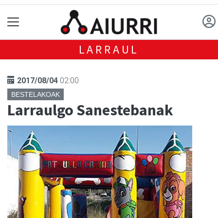
LARRAUL
2017/08/04
02:00
BESTELAKOAK
Larraulgo Sanestebanak