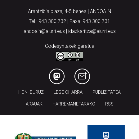
Arantzibia plaza, 4-5 behea | ANDOAIN
Tel.: 943 300 732 | Faxa: 943 300 731
andoain@aiurri.eus | idazkaritza@aiurri.eus
Codesyntaxek garatua
HONI BURUZ
LEGE OHARRA
PUBLIZITATEA
ARAUAK
HARREMANETARAKO
RSS