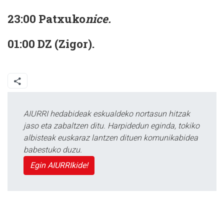
23:00 Patxuko
nice
.
01:00 DZ (Zigor).
AIURRI hedabideak eskualdeko nortasun hitzak
jaso eta zabaltzen ditu. Harpidedun eginda, tokiko
albisteak euskaraz lantzen dituen komunikabidea
babestuko duzu.
Egin AIURRIkide!