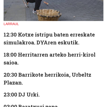
LARRAUL
12:30 Kotxe istripu baten erreskate
simulakroa. DYAren eskutik.
18:00 Herritarren arteko herri-kirol
saioa.
20:30 Barrikote herrikoia, Urbeltz
Plazan.
23:00 DJ Urki.
03:00 Baratxuri zopa.