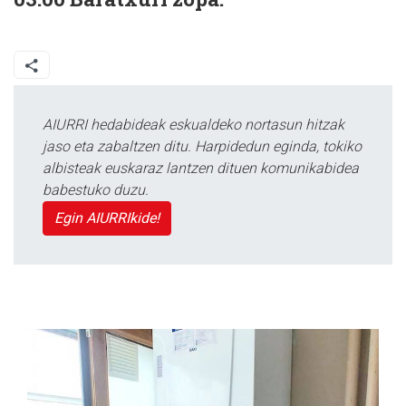
AIURRI hedabideak eskualdeko nortasun hitzak
jaso eta zabaltzen ditu. Harpidedun eginda, tokiko
albisteak euskaraz lantzen dituen komunikabidea
babestuko duzu.
Egin AIURRIkide!