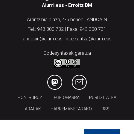
Aiurri.eus - Erroitz BM
Arantzibia plaza, 4-5 behea | ANDOAIN
Tel.: 943 300 732 | Faxa: 943 300 731
andoain@aiurri.eus | idazkaritza@aiurri.eus
Codesyntaxek garatua
HONI BURUZ
LEGE OHARRA
PUBLIZITATEA
ARAUAK
HARREMANETARAKO
RSS