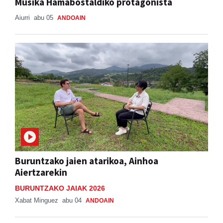
Musika Hamabostaldiko protagonista
Aiurri
abu 05
ANDOAIN
Buruntzako jaien atarikoa, Ainhoa
Aiertzarekin
BURUNTZAKO JAIAK 2026
Xabat Minguez
abu 04
ANDOAIN