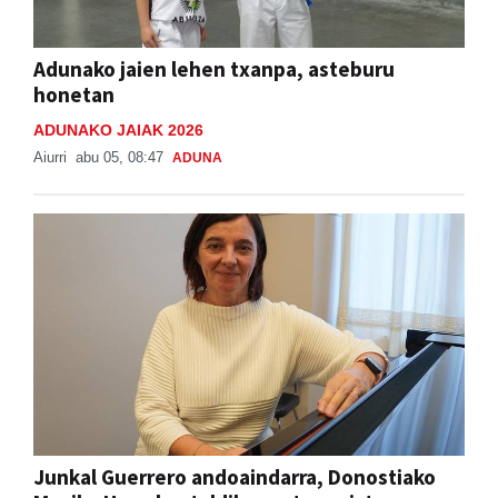
Adunako jaien lehen txanpa, asteburu
honetan
ADUNAKO JAIAK 2026
Aiurri
abu 05, 08:47
ADUNA
Junkal Guerrero andoaindarra, Donostiako