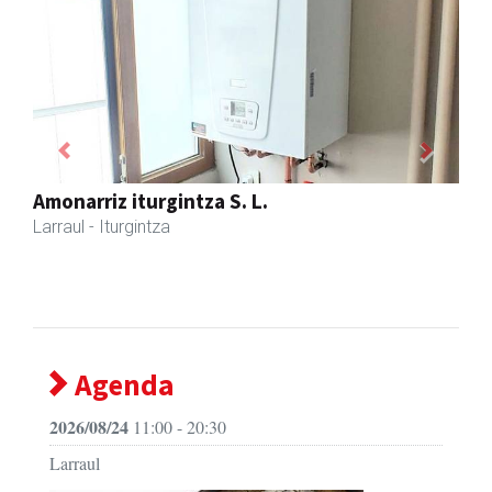
Previous
Next
Larraulgo herri ostatua
Larraul
- Jatetxeak
Agenda
2026/08/24
11:00 - 20:30
Larraul