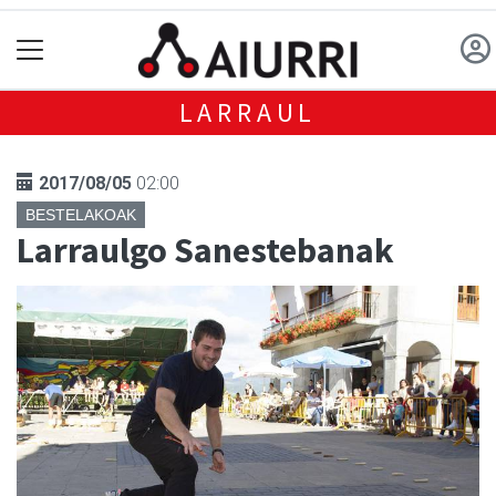
LARRAUL
2017/08/05
02:00
BESTELAKOAK
Larraulgo Sanestebanak