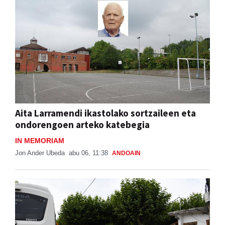
Aita Larramendi ikastolako sortzaileen eta
ondorengoen arteko katebegia
IN MEMORIAM
Jon Ander Ubeda
abu 06, 11:38
ANDOAIN