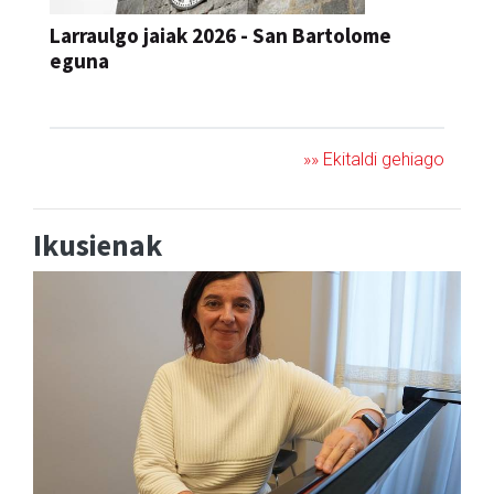
Larraulgo jaiak 2026 - San Bartolome
eguna
JAIA
»» Ekitaldi gehiago
Ikusienak