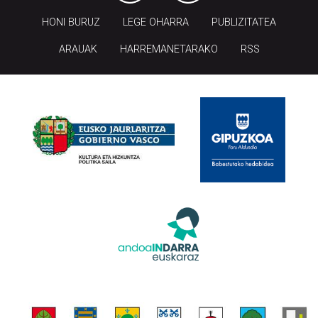
HONI BURUZ
LEGE OHARRA
PUBLIZITATEA
ARAUAK
HARREMANETARAKO
RSS