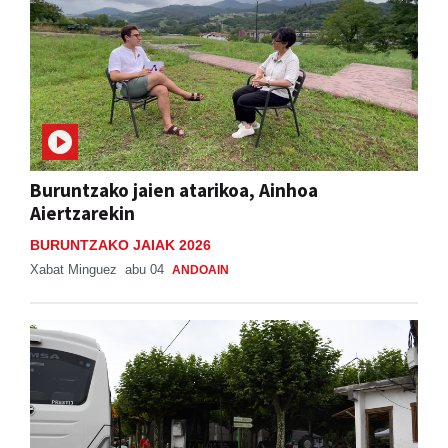
Buruntzako jaien atarikoa, Ainhoa
Aiertzarekin
BURUNTZAKO JAIAK 2026
Xabat Minguez
abu 04
ANDOAIN