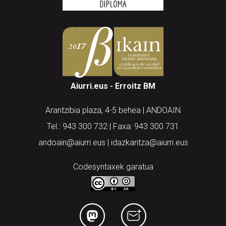
Aiurri.eus - Erroitz BM
Arantzibia plaza, 4-5 behea | ANDOAIN
Tel.: 943 300 732 | Faxa: 943 300 731
andoain@aiurri.eus | idazkaritza@aiurri.eus
Codesyntaxek garatua