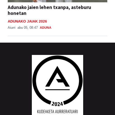
Adunako jaien lehen txanpa, asteburu
honetan
ADUNAKO JAIAK 2026
Aiurri
abu 05, 08:47
ADUNA