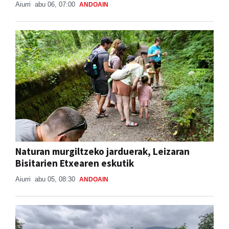
Aiurri
abu 06, 07:00
ANDOAIN
Naturan murgiltzeko jarduerak, Leizaran
Bisitarien Etxearen eskutik
Aiurri
abu 05, 08:30
ANDOAIN