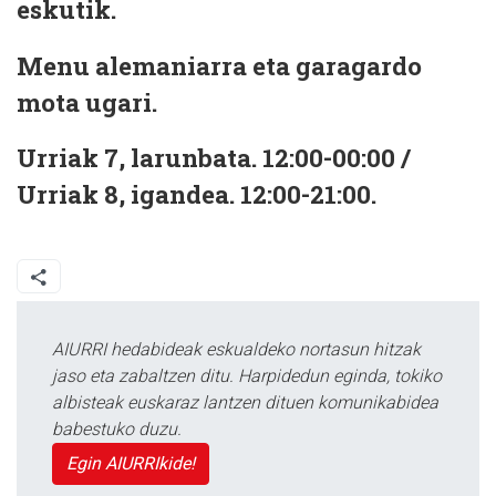
eskutik.
Menu alemaniarra eta garagardo
mota ugari.
Urriak 7, larunbata. 12:00-00:00 /
Urriak 8, igandea. 12:00-21:00.
AIURRI hedabideak eskualdeko nortasun hitzak
jaso eta zabaltzen ditu. Harpidedun eginda, tokiko
albisteak euskaraz lantzen dituen komunikabidea
babestuko duzu.
Egin AIURRIkide!