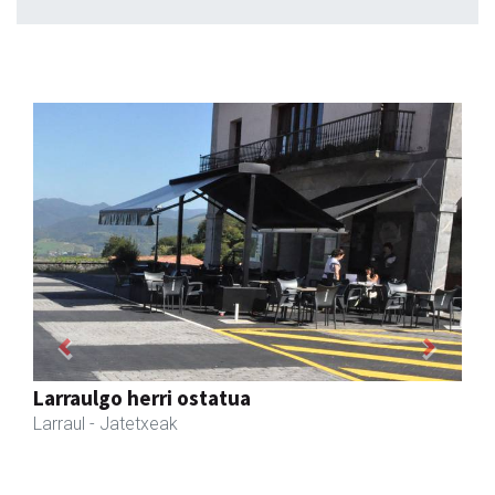
Previous
Next
Amonarriz iturgintza S. L.
Larraul
- Iturgintza