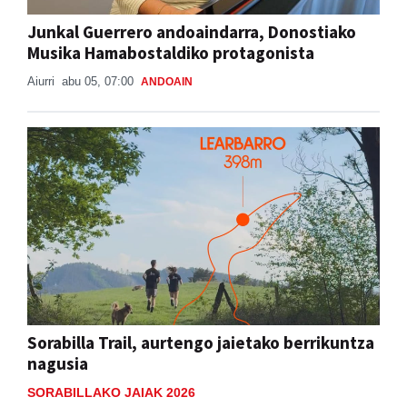
Junkal Guerrero andoaindarra, Donostiako
Musika Hamabostaldiko protagonista
Aiurri
abu 05, 07:00
ANDOAIN
Sorabilla Trail, aurtengo jaietako berrikuntza
nagusia
SORABILLAKO JAIAK 2026