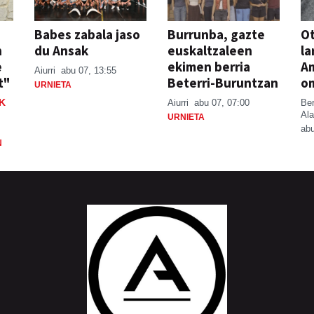
Babes zabala jaso
Burrunba, gazte
Ot
n
du Ansak
euskaltzaleen
la
e
ekimen berria
A
Aiurri
abu 07, 13:55
t"
Beterri-Buruntzan
o
URNIETA
K
Aiurri
abu 07, 07:00
Be
Ala
URNIETA
abu
N