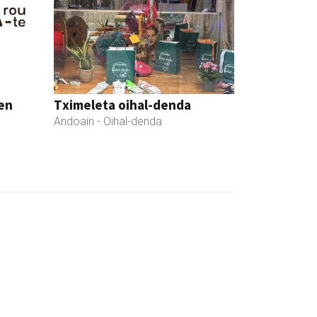
en
Tximeleta oihal-denda
Andoain
- Oihal-denda