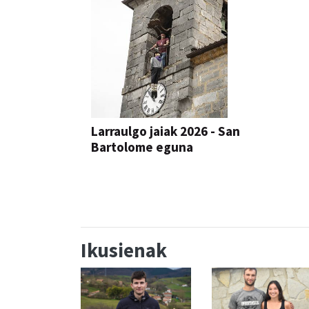
Larraulgo jaiak 2026 - San
Bartolome eguna
JAIA
Ikusienak