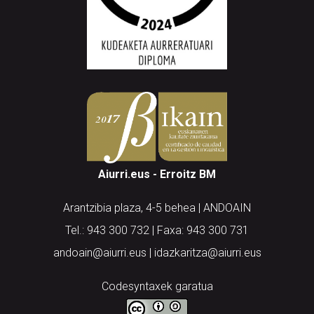
Aiurri.eus - Erroitz BM
Arantzibia plaza, 4-5 behea | ANDOAIN
Tel.: 943 300 732 | Faxa: 943 300 731
andoain@aiurri.eus | idazkaritza@aiurri.eus
Codesyntaxek garatua