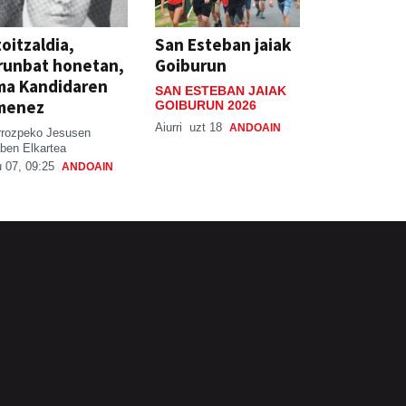
oitzaldia,
San Esteban jaiak
runbat honetan,
Goiburun
ma Kandidaren
SAN ESTEBAN JAIAK
menez
GOIBURUN 2026
Aiurri
uzt 18
ANDOAIN
rrozpeko Jesusen
ben Elkartea
 07, 09:25
ANDOAIN