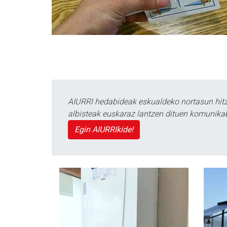
AIURRI hedabideak eskualdeko nortasun hitza
albisteak euskaraz lantzen dituen komunika
Egin AIURRIkide!