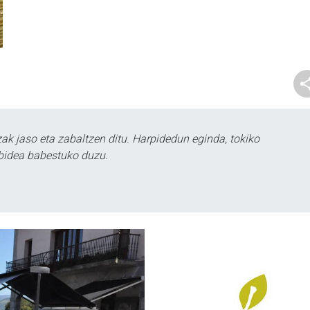
k jaso eta zabaltzen ditu. Harpidedun eginda, tokiko
bidea babestuko duzu.