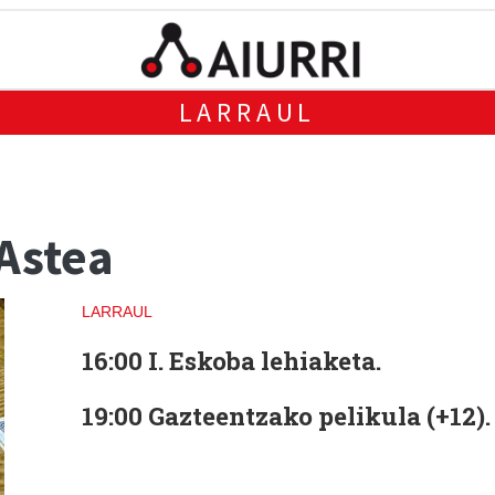
LARRAUL
 Astea
LARRAUL
16:00
I. Eskoba lehiaketa.
19:00
Gazteentzako pelikula (+12).