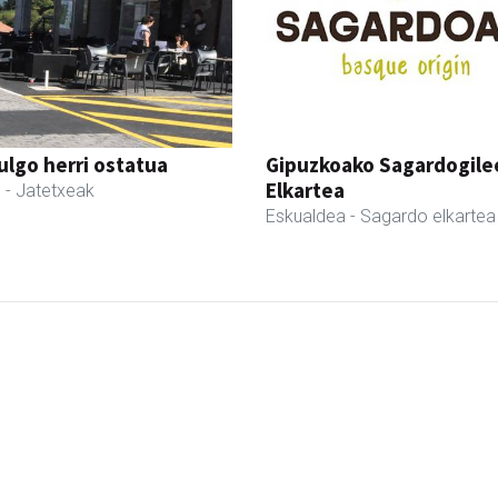
ulgo herri ostatua
Gipuzkoako Sagardogile
Elkartea
l
- Jatetxeak
Eskualdea
- Sagardo elkartea