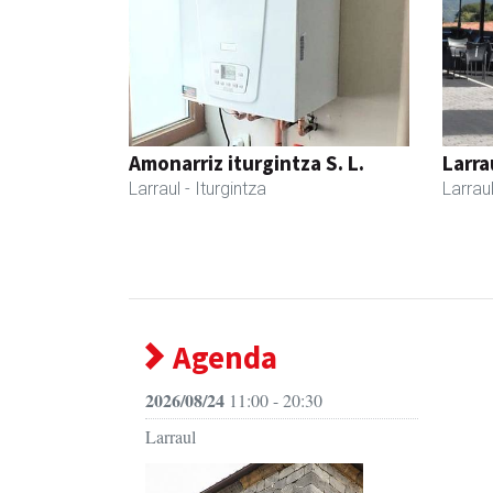
Amonarriz iturgintza S. L.
Larra
Larraul
- Iturgintza
Larrau
Agenda
2026/08/24
11:00 - 20:30
Larraul