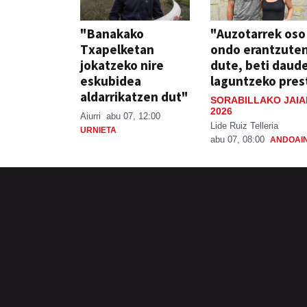
"Banakako
"Auzotarrek oso
Txapelketan
ondo erantzute
jokatzeko nire
dute, beti daud
eskubidea
laguntzeko pres
aldarrikatzen dut"
SORABILLAKO JAIA
2026
Aiurri
abu 07, 12:00
Lide Ruiz Telleria
URNIETA
abu 07, 08:00
ANDOAI