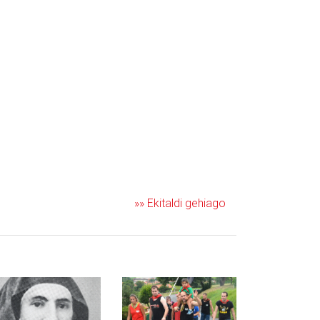
»» Ekitaldi gehiago