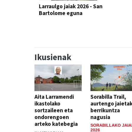
Larraulgo jaiak 2026 - San
Bartolome eguna
JAIA
Ikusienak
Aita Larramendi
Sorabilla Trail,
ikastolako
aurtengo jaieta
sortzaileen eta
berrikuntza
ondorengoen
nagusia
arteko katebegia
SORABILLAKO JAIA
2026