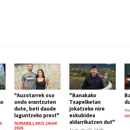
"Auzotarrek oso
"Banakako
Ba
ko
ondo erantzuten
Txapelketan
d
dute, beti daude
jokatzeko nire
Aiu
laguntzeko prest"
eskubidea
UR
aldarrikatzen dut"
K
SORABILLAKO JAIAK
2026