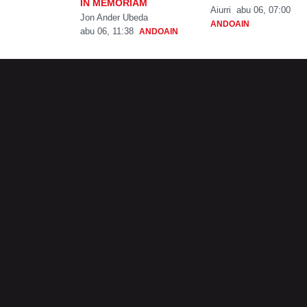
IN MEMORIAM
Aiurri
abu 06, 07:00
Jon Ander Ubeda
ANDOAIN
abu 06, 11:38
ANDOAIN