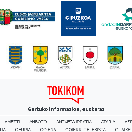
Gertuko informazioa, euskaraz
AMEZTI
ANBOTO
ANTXETA IRRATIA
ATARIA
AZP
TIA
GEURIA
GOIENA
GOIERRI TELEBISTA
GUAIXE