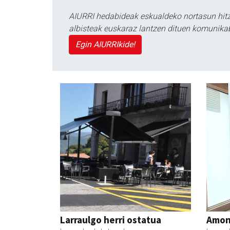
AIURRI hedabideak eskualdeko nortasun hitza
albisteak euskaraz lantzen dituen komunika
Egin AIURRIkide!
Larraulgo herri ostatua
Amona