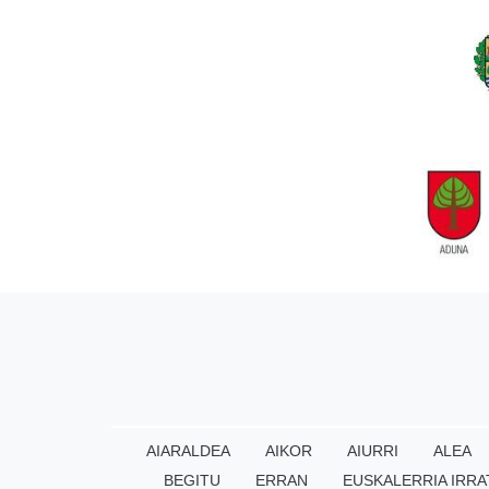
AIARALDEA
AIKOR
AIURRI
ALEA
BEGITU
ERRAN
EUSKALERRIA IRRA