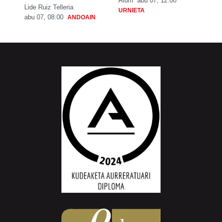
Aiurri
abu 07, 12:00
Lide Ruiz Telleria
URNIETA
abu 07, 08:00
ANDOAIN