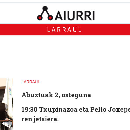
LARRAUL
LARRAUL
Abuztuak 2, osteguna
19:30
Txupinazoa eta Pello Joxep
ren jetsiera.