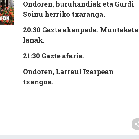
Ondoren, buruhandiak eta Gurdi
Soinu herriko txaranga.
20:30
Gazte akanpada: Muntaketa
lanak.
21:30
Gazte afaria.
Ondoren, Larraul Izarpean
txangoa.