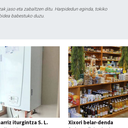
k jaso eta zabaltzen ditu. Harpidedun eginda, tokiko
bidea babestuko duzu.
rriz iturgintza S. L.
Xixori belar-denda