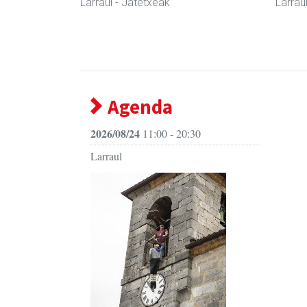
Larraul
- Jatetxeak
Larrau
Agenda
2026/08/24
11:00 - 20:30
Larraul