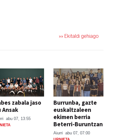
»» Ekitaldi gehiago
bes zabala jaso
Burrunba, gazte
u Ansak
euskaltzaleen
ekimen berria
rri
abu 07, 13:55
Beterri-Buruntzan
NIETA
Aiurri
abu 07, 07:00
URNIETA