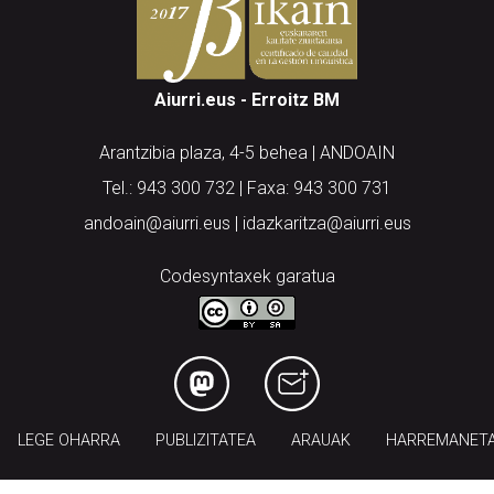
Aiurri.eus - Erroitz BM
Arantzibia plaza, 4-5 behea | ANDOAIN
Tel.: 943 300 732 | Faxa: 943 300 731
andoain@aiurri.eus | idazkaritza@aiurri.eus
Codesyntaxek garatua
LEGE OHARRA
PUBLIZITATEA
ARAUAK
HARREMANET