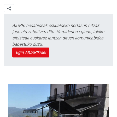
AIURRI hedabideak eskualdeko nortasun hitzak
jaso eta zabaltzen ditu. Harpidedun eginda, tokiko
albisteak euskaraz lantzen dituen komunikabidea
babestuko duzu.
Egin AIURRIkide!