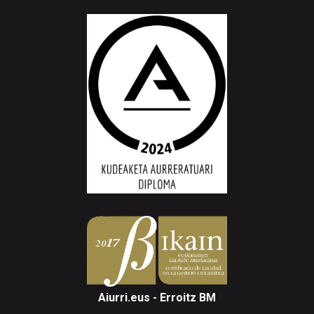
Aiurri.eus - Erroitz BM