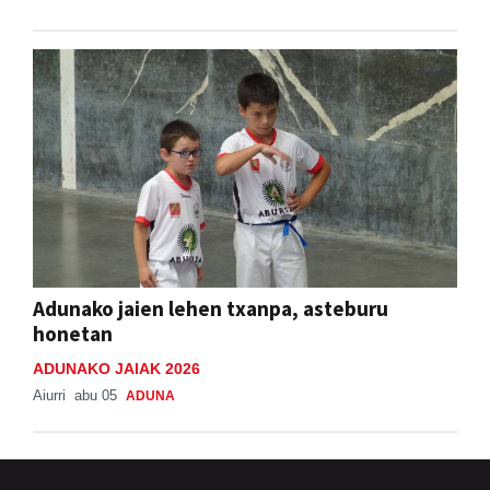
Adunako jaien lehen txanpa, asteburu
honetan
ADUNAKO JAIAK 2026
Aiurri
abu 05
ADUNA