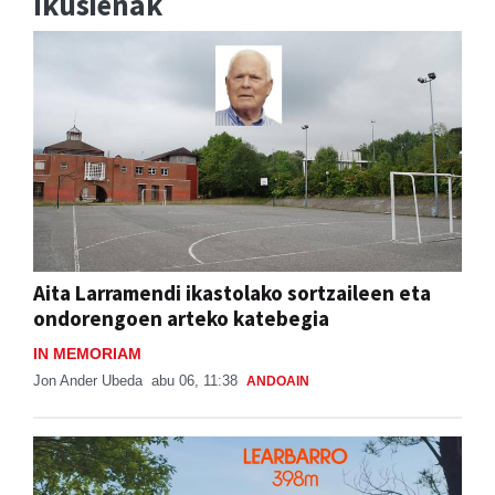
Ikusienak
Aita Larramendi ikastolako sortzaileen eta
ondorengoen arteko katebegia
IN MEMORIAM
Jon Ander Ubeda
abu 06, 11:38
ANDOAIN