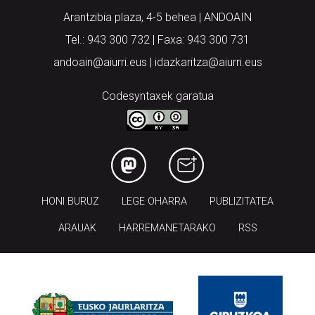
Arantzibia plaza, 4-5 behea | ANDOAIN
Tel.: 943 300 732 | Faxa: 943 300 731
andoain@aiurri.eus | idazkaritza@aiurri.eus
Codesyntaxek garatua
HONI BURUZ
LEGE OHARRA
PUBLIZITATEA
ARAUAK
HARREMANETARAKO
RSS