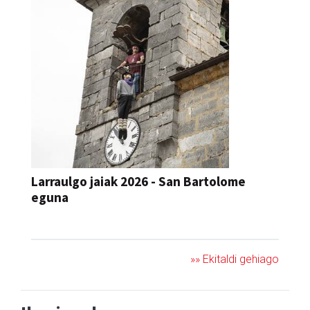
Larraulgo jaiak 2026 - San Bartolome
eguna
JAIA
»» Ekitaldi gehiago