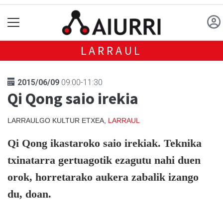
LARRAUL
2015/06/09
09:00-11:30
Qi Qong saio irekia
LARRAULGO KULTUR ETXEA,
LARRAUL
Qi Qong ikastaroko saio irekiak. Teknika
txinatarra gertuagotik ezagutu nahi duen
orok, horretarako aukera zabalik izango
du, doan.