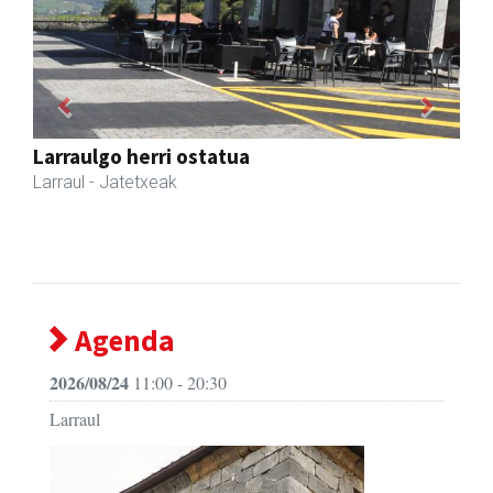
Previous
Next
Amonarriz iturgintza S. L.
Larraul
- Iturgintza
Agenda
2026/08/24
11:00 - 20:30
Larraul