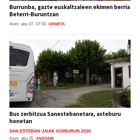
Burrunba, gazte euskaltzaleen ekimen berria
Beterri-Buruntzan
Aiurri
abu 07, 07:00
URNIETA
Bus zerbitzua Sanestebanetara, asteburu
honetan
SAN ESTEBAN JAIAK GOIBURUN 2026
Aiurri
abu 05
ANDOAIN