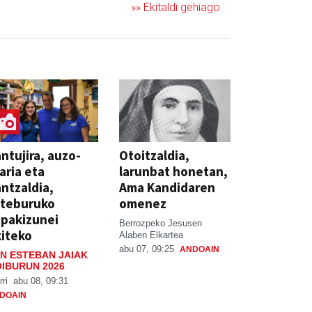
»» Ekitaldi gehiago
ntujira, auzo-
Otoitzaldia,
aria eta
larunbat honetan,
ntzaldia,
Ama Kandidaren
steburuko
omenez
pakizunei
Berrozpeko Jesusen
iteko
Alaben Elkartea
abu 07, 09:25
ANDOAIN
N ESTEBAN JAIAK
IBURUN 2026
rri
abu 08, 09:31
DOAIN