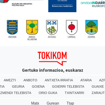
Gertuko informazioa, euskaraz
AMEZTI
ANBOTO
ANTXETA IRRATIA
ATARIA
AZP
TIA
GEURIA
GOIENA
GOIERRI TELEBISTA
GUAIXE
IZMENDI TELEBISTA
ORIO GUKA
TXINTXARRI
ZARAUT
Matx
Gurean
Ttap