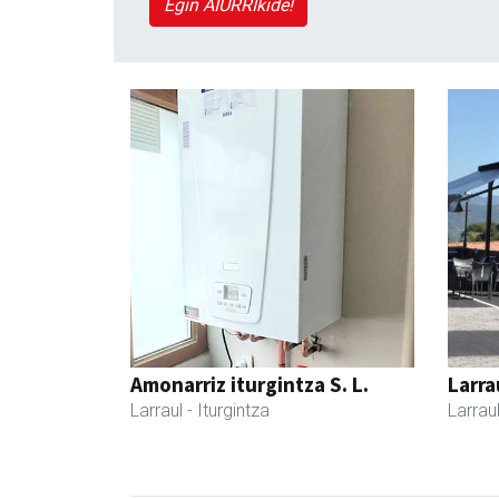
Egin AIURRIkide!
Amonarriz iturgintza S. L.
Larra
Larraul
- Iturgintza
Larrau