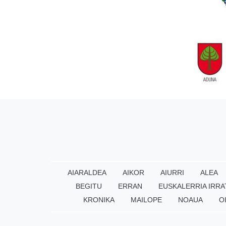
AIARALDEA
AIKOR
AIURRI
ALEA
BEGITU
ERRAN
EUSKALERRIA IRRA
KRONIKA
MAILOPE
NOAUA
O