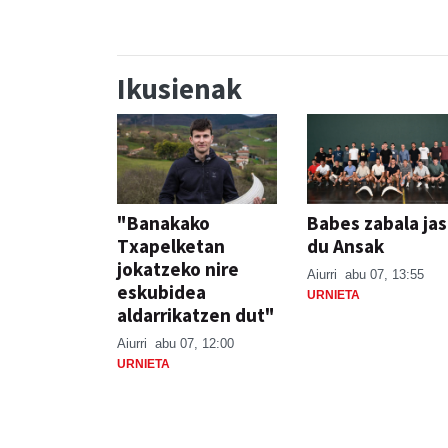
Ikusienak
"Banakako
Babes zabala ja
Txapelketan
du Ansak
jokatzeko nire
Aiurri
abu 07, 13:55
eskubidea
URNIETA
aldarrikatzen dut"
Aiurri
abu 07, 12:00
URNIETA