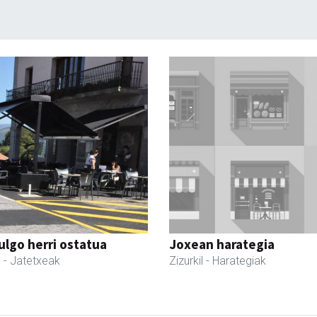
ulgo herri ostatua
Joxean harategia
l
- Jatetxeak
Zizurkil
- Harategiak