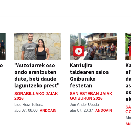
so
"Auzotarrek oso
Kantujira
Ka
ondo erantzuten
taldearen saioa
af
dute, beti daude
Goiburuko
da
laguntzeko prest"
festetan
a
os
SORABILLAKO JAIAK
SAN ESTEBAN JAIAK
ek
2026
GOIBURUN 2026
Lide Ruiz Telleria
Jon Ander Ubeda
SA
abu 07, 08:00
abu 07, 20:37
ANDOAIN
ANDOAIN
GO
Aiu
AN