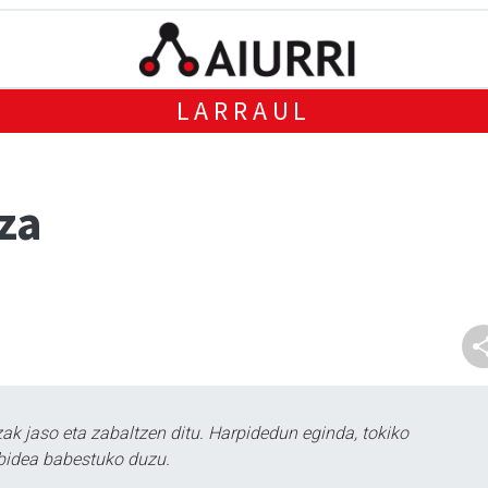
LARRAUL
za
k jaso eta zabaltzen ditu. Harpidedun eginda, tokiko
bidea babestuko duzu.