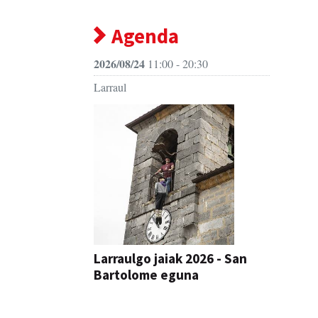
Agenda
2026/08/24
11:00 - 20:30
Larraul
Larraulgo jaiak 2026 - San
Bartolome eguna
JAIA