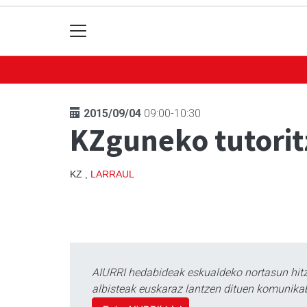
2015/09/04
09:00-10:30
KZguneko tutorit
KZ ,
LARRAUL
AIURRI hedabideak eskualdeko nortasun hitza
albisteak euskaraz lantzen dituen komunika