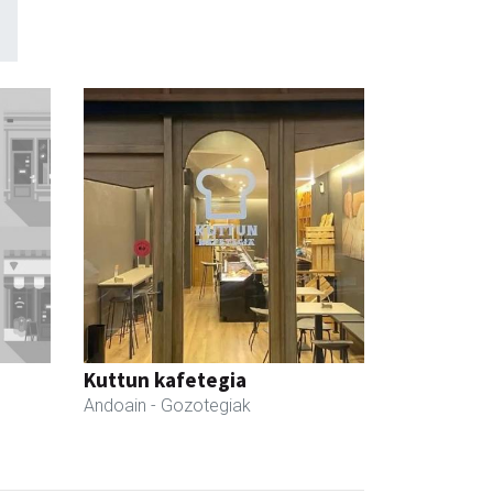
Kuttun kafetegia
Andoain
- Gozotegiak