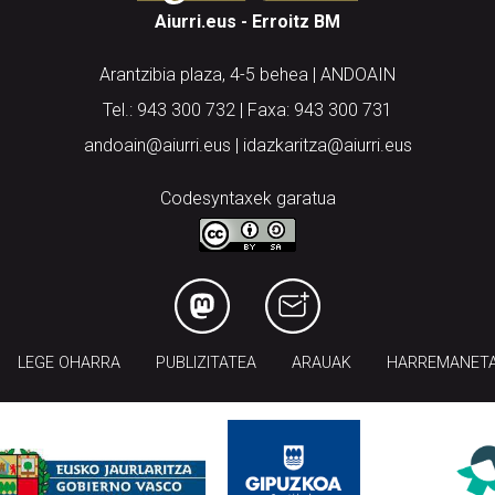
Aiurri.eus - Erroitz BM
Arantzibia plaza, 4-5 behea | ANDOAIN
Tel.: 943 300 732 | Faxa: 943 300 731
andoain@aiurri.eus | idazkaritza@aiurri.eus
Codesyntaxek garatua
LEGE OHARRA
PUBLIZITATEA
ARAUAK
HARREMANET