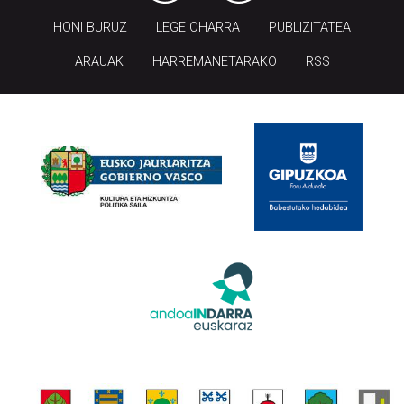
HONI BURUZ
LEGE OHARRA
PUBLIZITATEA
ARAUAK
HARREMANETARAKO
RSS