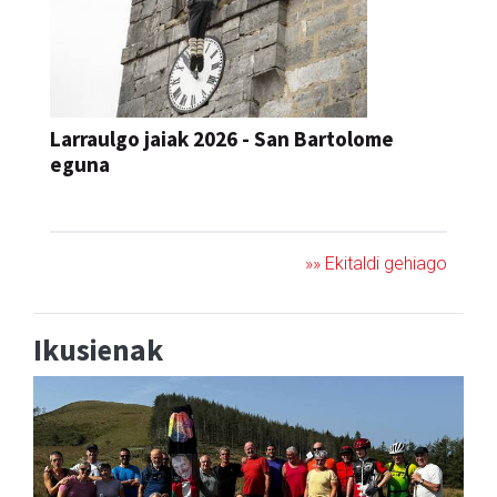
Larraulgo jaiak 2026 - San Bartolome
eguna
JAIA
»» Ekitaldi gehiago
Ikusienak