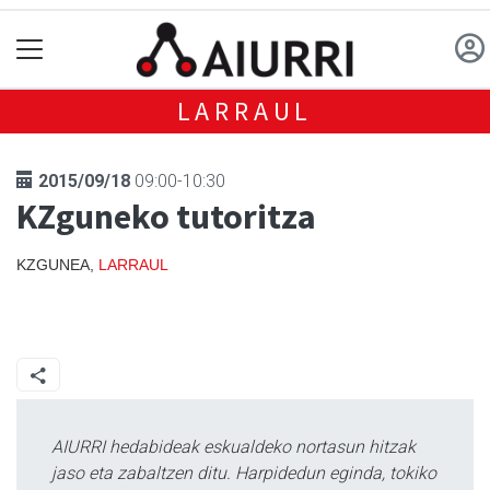
LARRAUL
2015/09/18
09:00-10:30
KZguneko tutoritza
KZGUNEA,
LARRAUL
AIURRI hedabideak eskualdeko nortasun hitzak
jaso eta zabaltzen ditu. Harpidedun eginda, tokiko