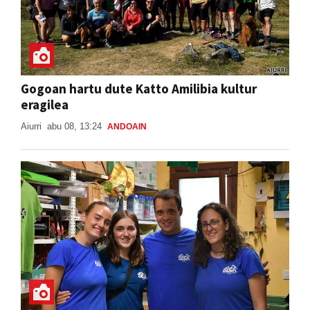
Gogoan hartu dute Katto Amilibia kultur
eragilea
Aiurri
abu 08, 13:24
ANDOAIN