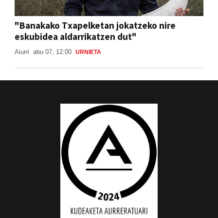
"Banakako Txapelketan jokatzeko nire
eskubidea aldarrikatzen dut"
Aiurri
abu 07, 12:00
URNIETA