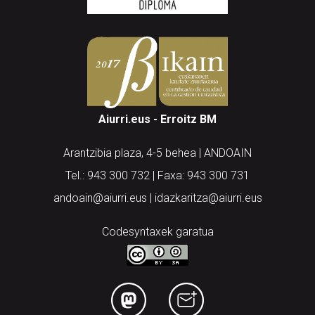
Aiurri.eus - Erroitz BM
Arantzibia plaza, 4-5 behea | ANDOAIN
Tel.: 943 300 732 | Faxa: 943 300 731
andoain@aiurri.eus | idazkaritza@aiurri.eus
Codesyntaxek garatua