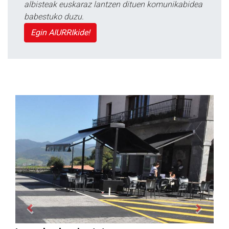
albisteak euskaraz lantzen dituen komunikabidea
babestuko duzu.
Egin AIURRIkide!
Previous
Next