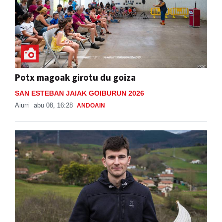
Potx magoak girotu du goiza
SAN ESTEBAN JAIAK GOIBURUN 2026
Aiurri
abu 08, 16:28
ANDOAIN