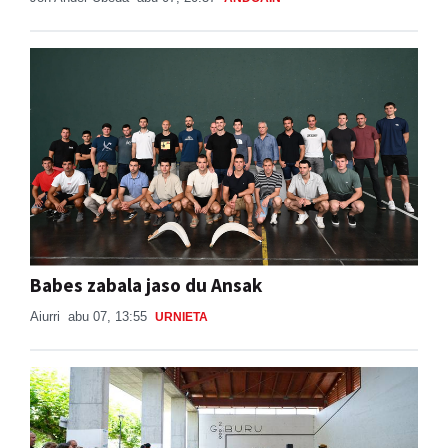
Babes zabala jaso du Ansak
Aiurri
abu 07, 13:55
URNIETA