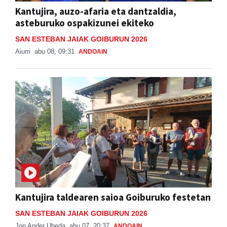
Kantujira, auzo-afaria eta dantzaldia,
asteburuko ospakizunei ekiteko
SAN ESTEBAN JAIAK GOIBURUN 2026
Aiurri
abu 08, 09:31
ANDOAIN
Kantujira taldearen saioa Goiburuko festetan
SAN ESTEBAN JAIAK GOIBURUN 2026
Jon Ander Ubeda
abu 07, 20:37
ANDOAIN