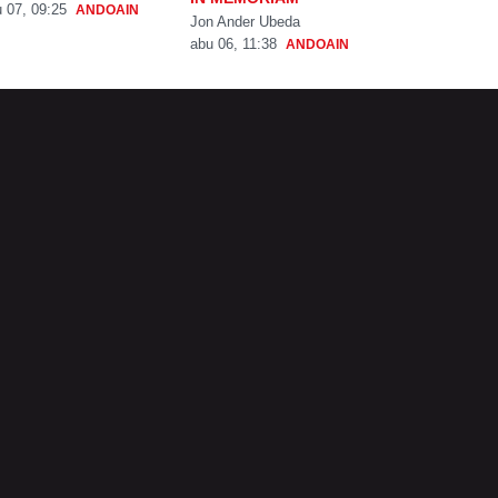
 07, 09:25
ANDOAIN
Jon Ander Ubeda
abu 06, 11:38
ANDOAIN