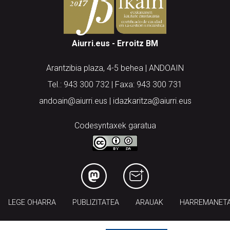
Aiurri.eus - Erroitz BM
Arantzibia plaza, 4-5 behea | ANDOAIN
Tel.: 943 300 732 | Faxa: 943 300 731
andoain@aiurri.eus | idazkaritza@aiurri.eus
Codesyntaxek garatua
LEGE OHARRA
PUBLIZITATEA
ARAUAK
HARREMANET