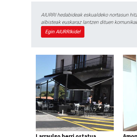
AIURRI hedabideak eskualdeko nortasun hitza
albisteak euskaraz lantzen dituen komunika
Egin AIURRIkide!
Larraulgo herri ostatua
Amona