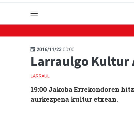
2016/11/23
00:00
Larraulgo Kultur
LARRAUL
19:00
Jakoba Errekondoren
hit
aurkezpena
kultur etxean.