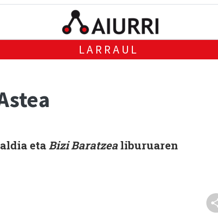
LARRAUL
 Astea
zaldia
eta
Bizi Baratzea
liburuaren