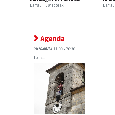
Larraul
- Jatetxeak
Larrau
Agenda
2026/08/24
11:00 - 20:30
Larraul