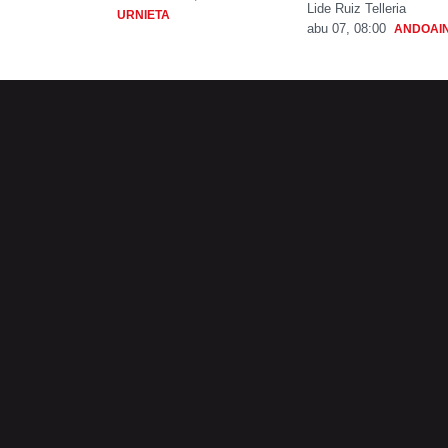
Lide Ruiz Telleria
URNIETA
abu 07, 08:00
ANDOAI