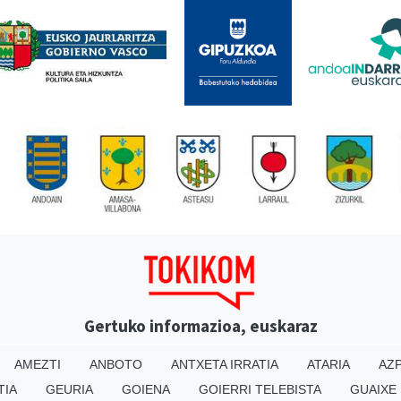
Gertuko informazioa, euskaraz
AMEZTI
ANBOTO
ANTXETA IRRATIA
ATARIA
AZP
TIA
GEURIA
GOIENA
GOIERRI TELEBISTA
GUAIXE