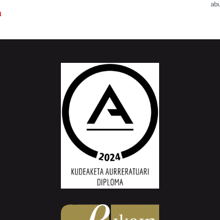
abu
N