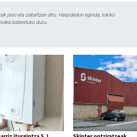
k jaso eta zabaltzen ditu. Harpidedun eginda, tokiko
bidea babestuko duzu.
rriz iturgintza S. L.
Skinter ontziratzeak