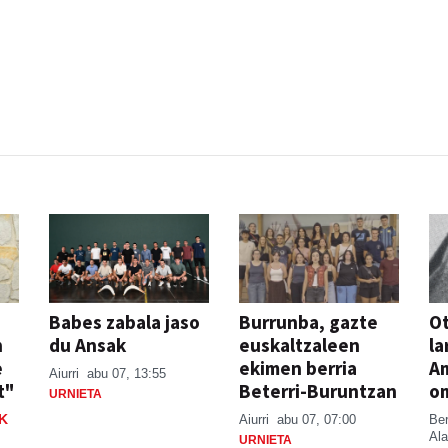
Babes zabala jaso
Burrunba, gazte
Ot
n
du Ansak
euskaltzaleen
la
e
ekimen berria
A
Aiurri
abu 07, 13:55
t"
Beterri-Buruntzan
o
URNIETA
K
Aiurri
abu 07, 07:00
Be
Ala
URNIETA