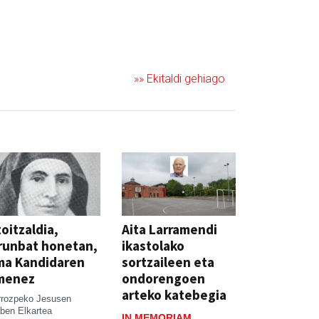
»» Ekitaldi gehiago
oitzaldia,
Aita Larramendi
runbat honetan,
ikastolako
ma Kandidaren
sortzaileen eta
menez
ondorengoen
arteko katebegia
rrozpeko Jesusen
ben Elkartea
IN MEMORIAM