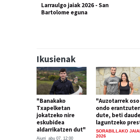
Larraulgo jaiak 2026 - San
Bartolome eguna
JAIA
Ikusienak
"Banakako
"Auzotarrek oso
Txapelketan
ondo erantzute
jokatzeko nire
dute, beti daud
eskubidea
laguntzeko pres
aldarrikatzen dut"
SORABILLAKO JAIA
2026
Aiurri
abu 07, 12:00