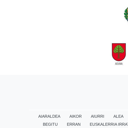
AIARALDEA
AIKOR
AIURRI
ALEA
BEGITU
ERRAN
EUSKALERRIA IRRA