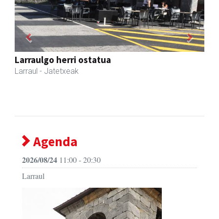
Previous
Next
Amonarriz iturgintza S. L.
Larraul
- Iturgintza
Agenda
2026/08/24
11:00 - 20:30
Larraul