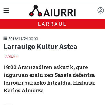
LARRAUL
2016/11/24
00:00
Larraulgo Kultur Astea
LARRAUL
19:00
Arantzadiren eskutik, gure
inguruan eratu zen Saseta defentsa
lerroari buruzko hitzaldia. Hizlaria:
Karlos Almorza.