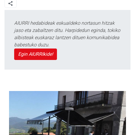
AIURRI hedabideak eskualdeko nortasun hitzak
jaso eta zabaltzen ditu. Harpidedun eginda, tokiko
albisteak euskaraz lantzen dituen komunikabidea
babestuko duzu.
Egin AIURRIkide!