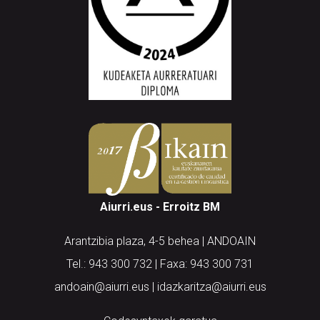
Aiurri.eus - Erroitz BM
Arantzibia plaza, 4-5 behea | ANDOAIN
Tel.: 943 300 732 | Faxa: 943 300 731
andoain@aiurri.eus | idazkaritza@aiurri.eus