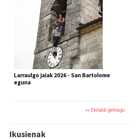
Larraulgo jaiak 2026 - San Bartolome
eguna
JAIA
»» Ekitaldi gehiago
Ikusienak