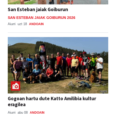
San Esteban jaiak Goiburun
SAN ESTEBAN JAIAK GOIBURUN 2026
Aiurri
uzt 18
ANDOAIN
Gogoan hartu dute Katto Amilibia kultur
eragilea
Aiurri
abu 08
ANDOAIN