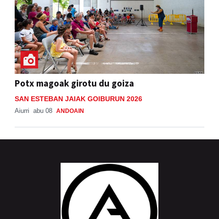
Potx magoak girotu du goiza
SAN ESTEBAN JAIAK GOIBURUN 2026
Aiurri
abu 08
ANDOAIN