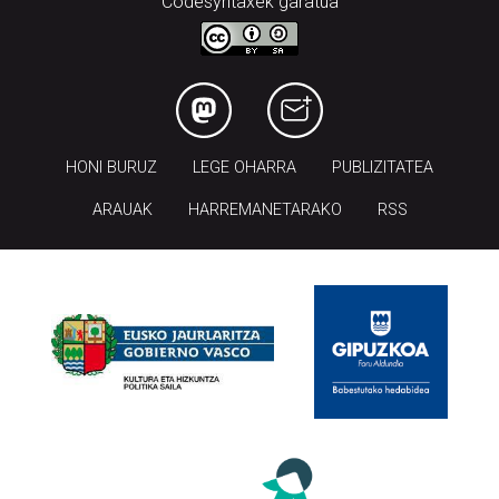
Codesyntaxek garatua
HONI BURUZ
LEGE OHARRA
PUBLIZITATEA
ARAUAK
HARREMANETARAKO
RSS