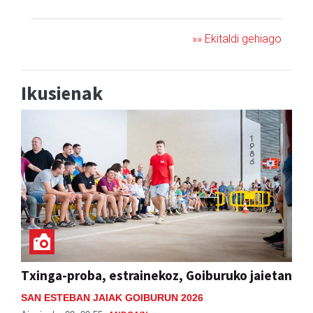
»» Ekitaldi gehiago
Ikusienak
Txinga-proba, estrainekoz, Goiburuko jaietan
SAN ESTEBAN JAIAK GOIBURUN 2026