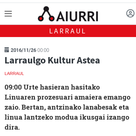
LARRAUL
2016/11/26
00:00
Larraulgo Kultur Astea
LARRAUL
09:00
Urte hasieran hasitako
Linuaren prozesuari
amaiera emango
zaio. Bertan, antzinako lanabesak eta
linua lantzeko modua ikusgai izango
dira.