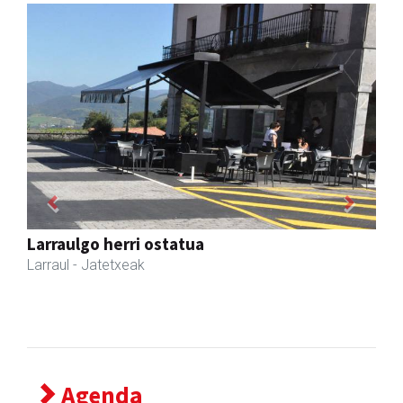
Previous
Next
Amonarriz iturgintza S. L.
Larraul
- Iturgintza
Agenda