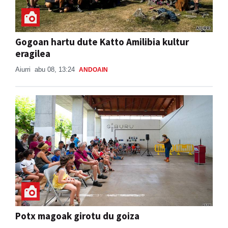
Gogoan hartu dute Katto Amilibia kultur
eragilea
Aiurri
abu 08, 13:24
ANDOAIN
Potx magoak girotu du goiza