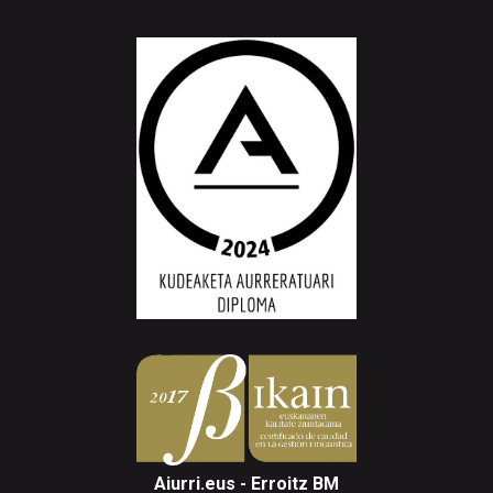
Aiurri.eus - Erroitz BM