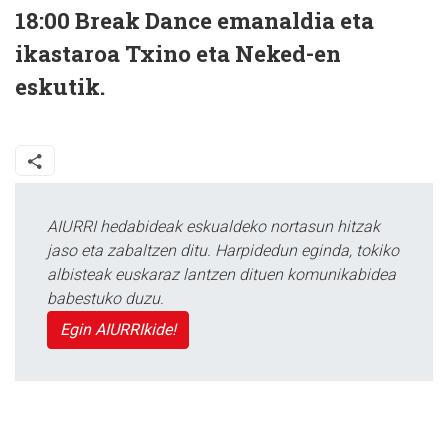
18:00
Break Dance
emanaldia eta
ikastaroa Txino eta Neked-en
eskutik.
AIURRI hedabideak eskualdeko nortasun hitzak
jaso eta zabaltzen ditu. Harpidedun eginda, tokiko
albisteak euskaraz lantzen dituen komunikabidea
babestuko duzu.
Egin AIURRIkide!