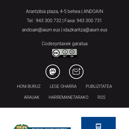
Arantzibia plaza, 4-5 behea | ANDOAIN
Tel.: 943 300 732 | Faxa: 943 300 731
andoain@aiurri.eus | idazkaritza@aiurri.eus
Codesyntaxek garatua
HONI BURUZ
LEGE OHARRA
PUBLIZITATEA
ARAUAK
HARREMANETARAKO
RSS