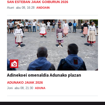
SAN ESTEBAN JAIAK GOIBURUN 2026
Aiurri
abu 08, 16:28
ANDOAIN
Adinekoei omenaldia Adunako plazan
ADUNAKO JAIAK 2026
Joni
abu 08, 21:30
ADUNA