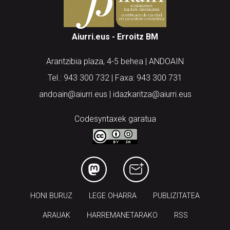
Aiurri.eus - Erroitz BM
Arantzibia plaza, 4-5 behea | ANDOAIN
Tel.: 943 300 732 | Faxa: 943 300 731
andoain@aiurri.eus | idazkaritza@aiurri.eus
Codesyntaxek garatua
HONI BURUZ
LEGE OHARRA
PUBLIZITATEA
ARAUAK
HARREMANETARAKO
RSS