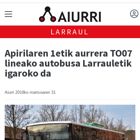
LARRAUL
Apirilaren 1etik aurrera TO07
lineako autobusa Larrauletik
igaroko da
Aiurri
2019ko martxoaren 31