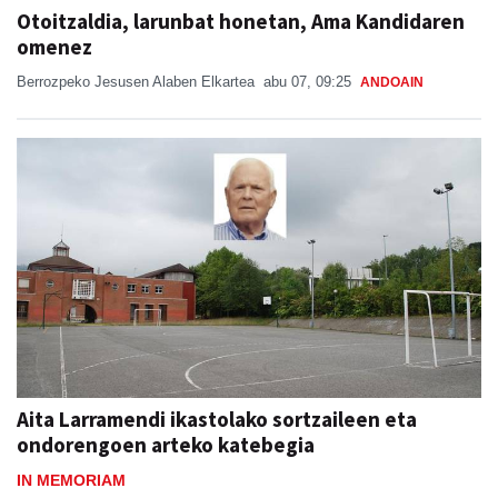
Otoitzaldia, larunbat honetan, Ama Kandidaren
omenez
Berrozpeko Jesusen Alaben Elkartea
abu 07, 09:25
ANDOAIN
Aita Larramendi ikastolako sortzaileen eta
ondorengoen arteko katebegia
IN MEMORIAM