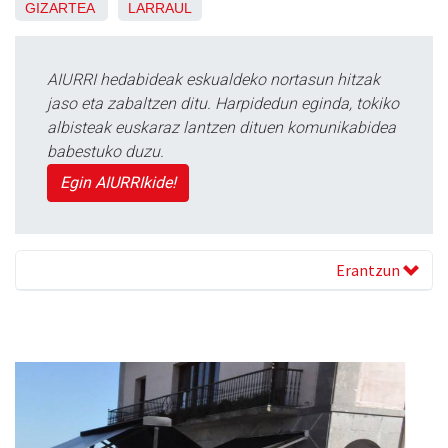
GIZARTEA
LARRAUL
AIURRI hedabideak eskualdeko nortasun hitzak
jaso eta zabaltzen ditu. Harpidedun eginda, tokiko
albisteak euskaraz lantzen dituen komunikabidea
babestuko duzu.
Egin AIURRIkide!
Erantzun