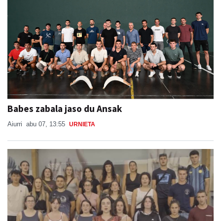
Babes zabala jaso du Ansak
Aiurri
abu 07, 13:55
URNIETA