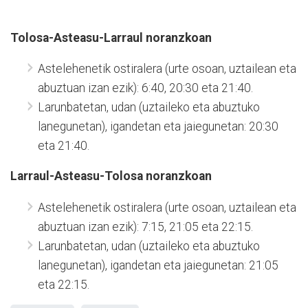
Tolosa-Asteasu-Larraul noranzkoan
Astelehenetik ostiralera (urte osoan, uztailean eta
abuztuan izan ezik): 6:40, 20:30 eta 21:40.
Larunbatetan, udan (uztaileko eta abuztuko
lanegunetan), igandetan eta jaiegunetan: 20:30
eta 21:40.
Larraul-Asteasu-Tolosa noranzkoan
Astelehenetik ostiralera (urte osoan, uztailean eta
abuztuan izan ezik): 7:15, 21:05 eta 22:15.
Larunbatetan, udan (uztaileko eta abuztuko
lanegunetan), igandetan eta jaiegunetan: 21:05
eta 22:15.