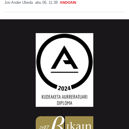
Jon Ander Ubeda
abu 06, 11:38
ANDOAIN