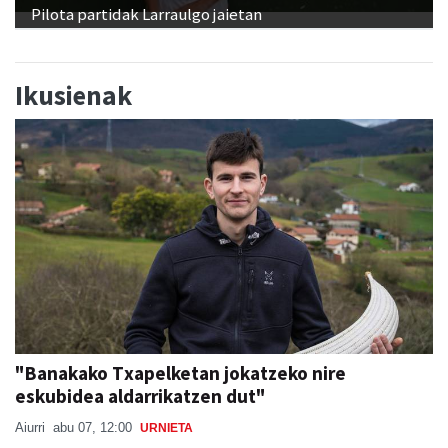
Pilota partidak Larraulgo jaietan
Ikusienak
"Banakako Txapelketan jokatzeko nire
eskubidea aldarrikatzen dut"
Aiurri
abu 07, 12:00
URNIETA