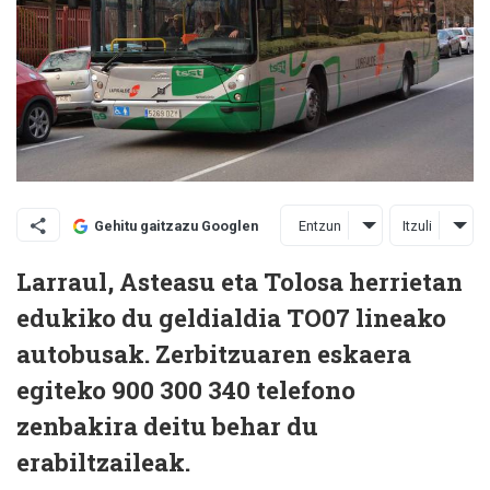
Entzun
Itzuli
Gehitu gaitzazu Googlen
Larraul, Asteasu eta Tolosa herrietan
edukiko du geldialdia TO07 lineako
autobusak. Zerbitzuaren eskaera
egiteko 900 300 340 telefono
zenbakira deitu behar du
erabiltzaileak.