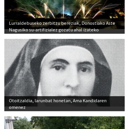
Lurraldebuseko zerbitzu bereziak, Donostiako Aste
Nagusiko su-artifizialez gozatu ahal izateko
Otoitzaldia, larunbat honetan, Ama Kandidaren
omenez