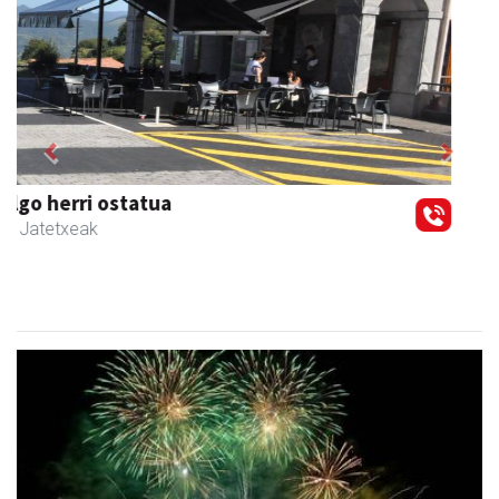
Previous
Next
Amonarriz iturgintza S. L.
Larraul
- Iturgintza