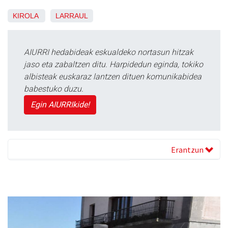
KIROLA
LARRAUL
AIURRI hedabideak eskualdeko nortasun hitzak
jaso eta zabaltzen ditu. Harpidedun eginda, tokiko
albisteak euskaraz lantzen dituen komunikabidea
babestuko duzu.
Egin AIURRIkide!
Erantzun