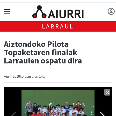
LARRAUL
Aiztondoko Pilota
Topaketaren finalak
Larraulen ospatu dira
Aiurri
2019ko apirilaren 14a