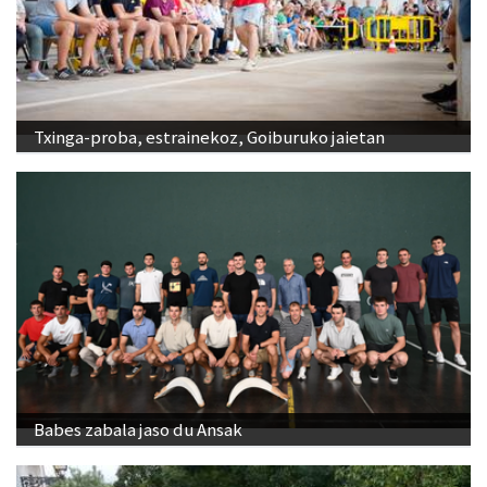
Txinga-proba, estrainekoz, Goiburuko jaietan
Babes zabala jaso du Ansak