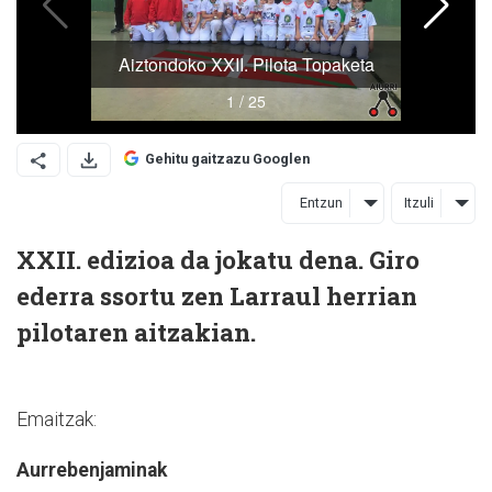
Gehitu gaitzazu Googlen
Entzun
Itzuli
XXII. edizioa da jokatu dena. Giro
ederra ssortu zen Larraul herrian
pilotaren aitzakian.
Emaitzak:
Aurrebenjaminak