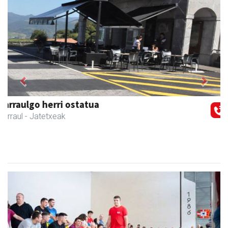
Previous
Next
Amonarriz iturgintza S. L.
Larraul
- Iturgintza