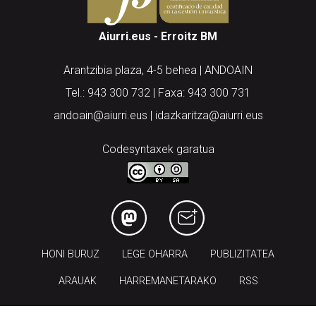
Aiurri.eus - Erroitz BM
Arantzibia plaza, 4-5 behea | ANDOAIN
Tel.: 943 300 732 | Faxa: 943 300 731
andoain@aiurri.eus | idazkaritza@aiurri.eus
Codesyntaxek garatua
HONI BURUZ
LEGE OHARRA
PUBLIZITATEA
ARAUAK
HARREMANETARAKO
RSS