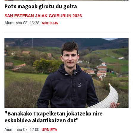
Potx magoak girotu du goiza
SAN ESTEBAN JAIAK GOIBURUN 2026
Aiurri
abu 08, 16:28
ANDOAIN
"Banakako Txapelketan jokatzeko nire
eskubidea aldarrikatzen dut"
Aiurri
abu 07, 12:00
URNIETA