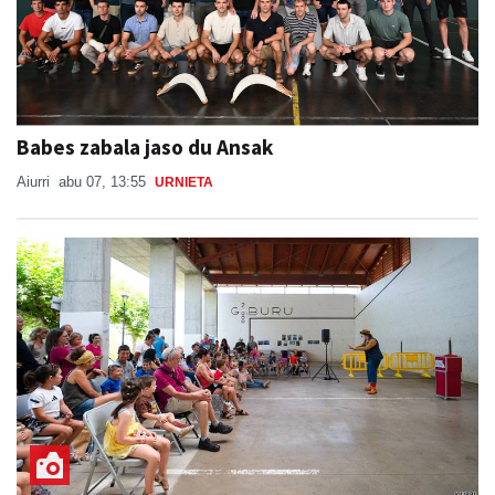
Babes zabala jaso du Ansak
Aiurri
abu 07, 13:55
URNIETA