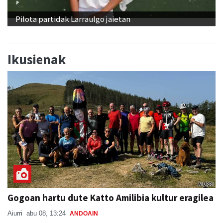
Pilota partidak Larraulgo jaietan
Ikusienak
Gogoan hartu dute Katto Amilibia kultur eragilea
Aiurri
abu 08, 13:24
ANDOAIN