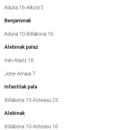
Aduna 16-Alkiza 5
Benjaminak
Aduna 10-Billabona 16
Alebinak palaz
Irati-Alaitz 16
Jone-Amaia 7
Infantilak pala
Billabona 15-Asteasu 25
Alebinak
Billabona 10-Asteasu 16