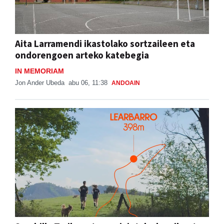
Aita Larramendi ikastolako sortzaileen eta
ondorengoen arteko katebegia
IN MEMORIAM
Jon Ander Ubeda
abu 06, 11:38
ANDOAIN