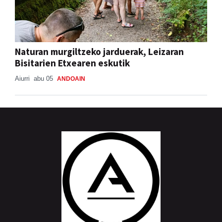
Naturan murgiltzeko jarduerak, Leizaran
Bisitarien Etxearen eskutik
Aiurri
abu 05
ANDOAIN