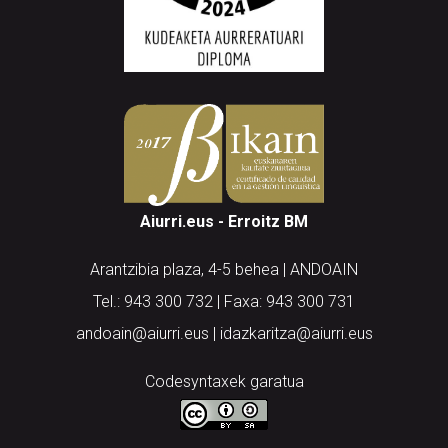
Aiurri.eus - Erroitz BM
Arantzibia plaza, 4-5 behea | ANDOAIN
Tel.: 943 300 732 | Faxa: 943 300 731
andoain@aiurri.eus | idazkaritza@aiurri.eus
Codesyntaxek garatua