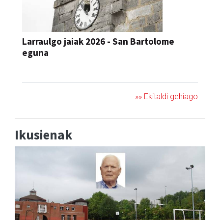
Larraulgo jaiak 2026 - San Bartolome
eguna
JAIA
»» Ekitaldi gehiago
Ikusienak