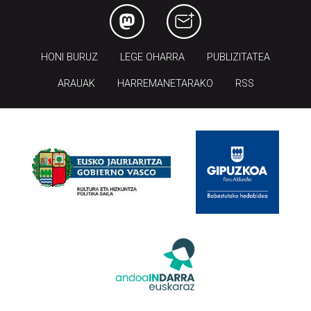
HONI BURUZ
LEGE OHARRA
PUBLIZITATEA
ARAUAK
HARREMANETARAKO
RSS