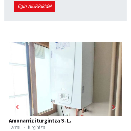
Egin AIURRIkide!
Previous
Next
Larraulgo herri ostatua
Larraul
- Jatetxeak