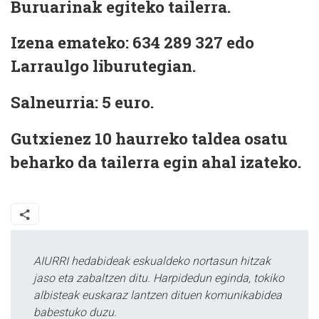
Buruarinak egiteko tailerra.
Izena emateko: 634 289 327 edo
Larraulgo liburutegian.
Salneurria: 5 euro.
Gutxienez 10 haurreko taldea osatu
beharko da tailerra egin ahal izateko.
AIURRI hedabideak eskualdeko nortasun hitzak
jaso eta zabaltzen ditu. Harpidedun eginda, tokiko
albisteak euskaraz lantzen dituen komunikabidea
babestuko duzu.