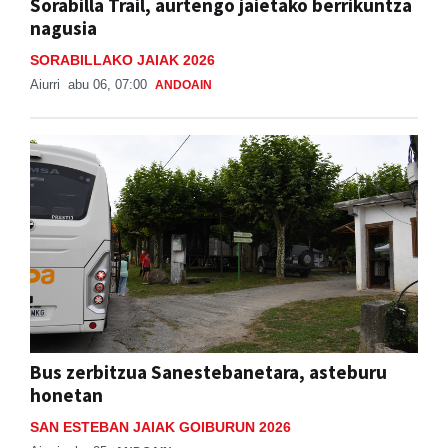
Sorabilla Trail, aurtengo jaietako berrikuntza
nagusia
SORABILLAKO JAIAK 2026
Aiurri
abu 06, 07:00
ANDOAIN
Bus zerbitzua Sanestebanetara, asteburu
honetan
SAN ESTEBAN JAIAK GOIBURUN 2026