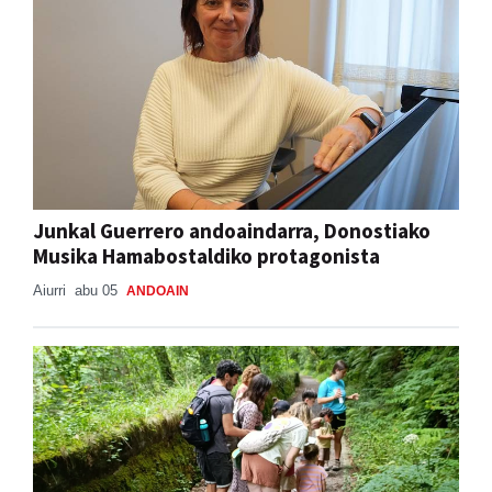
Junkal Guerrero andoaindarra, Donostiako
Musika Hamabostaldiko protagonista
Aiurri
abu 05
ANDOAIN