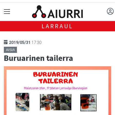
LARRAUL
2019/05/31
17:30
AISIA
Buruarinen tailerra