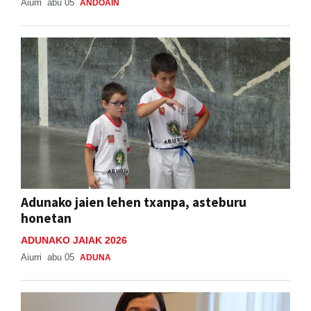
Aiurri
abu 05
ANDOAIN
Adunako jaien lehen txanpa, asteburu
honetan
ADUNAKO JAIAK 2026
Aiurri
abu 05
ADUNA