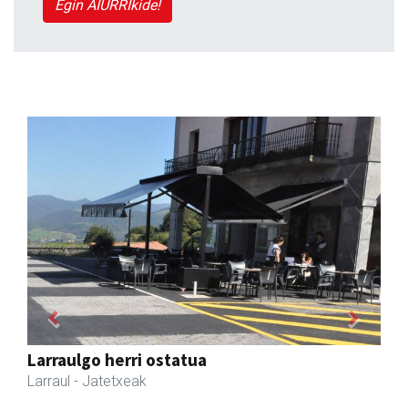
Egin AIURRIkide!
Previous
Next
Amonarriz iturgintza S. L.
Larraul
- Iturgintza