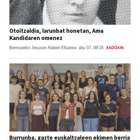
Otoitzaldia, larunbat honetan, Ama
Kandidaren omenez
Berrozpeko Jesusen Alaben Elkartea
abu 07, 09:25
ANDOAIN
Burrunba, gazte euskaltzaleen ekimen berria