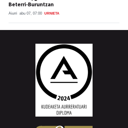
Beterri-Buruntzan
Aiurri
abu 07, 07:00
URNIETA