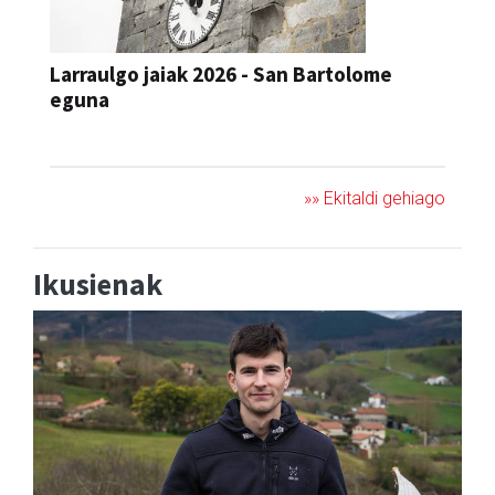
Larraulgo jaiak 2026 - San Bartolome
eguna
JAIA
»» Ekitaldi gehiago
Ikusienak