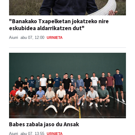
"Banakako Txapelketan jokatzeko nire
eskubidea aldarrikatzen dut"
Aiurri
abu 07, 12:00
URNIETA
Babes zabala jaso du Ansak
Aiurri
abu 07, 13:55
URNIETA