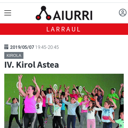
LARRAUL
2019/05/07
19:45-20:45
KIROLA
IV. Kirol Astea