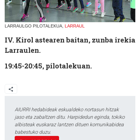
LARRAULGO PILOTALEKUA,
LARRAUL
IV. Kirol astearen baitan, zunba irekia
Larraulen.
19:45-20:45, pilotalekuan.
AIURRI hedabideak eskualdeko nortasun hitzak
jaso eta zabaltzen ditu. Harpidedun eginda, tokiko
albisteak euskaraz lantzen dituen komunikabidea
babestuko duzu.