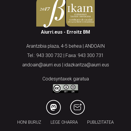
Aiurri.eus - Erroitz BM
Arantzibia plaza, 4-5 behea | ANDOAIN
Tel.: 943 300 732 | Faxa: 943 300 731
andoain@aiurri.eus | idazkaritza@aiurri.eus
Codesyntaxek garatua
HONI BURUZ
LEGE OHARRA
PUBLIZITATEA