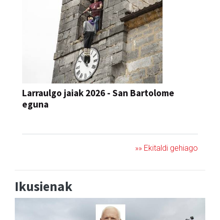
Larraulgo jaiak 2026 - San Bartolome
eguna
JAIA
»» Ekitaldi gehiago
Ikusienak