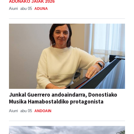
ADUNAKO JAIAK 2026
Aiurri
abu 05
ADUNA
Junkal Guerrero andoaindarra, Donostiako
Musika Hamabostaldiko protagonista
Aiurri
abu 05
ANDOAIN