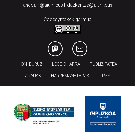
andoain@aiurri.eus | idazkaritza@aiurri.eus
Codesyntaxek garatua
HONI BURUZ
LEGE OHARRA
PUBLIZITATEA
ARAUAK
HARREMANETARAKO
RSS