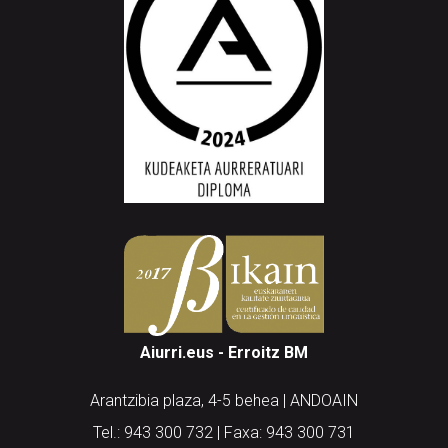
Aiurri.eus - Erroitz BM
Arantzibia plaza, 4-5 behea | ANDOAIN
Tel.: 943 300 732 | Faxa: 943 300 731