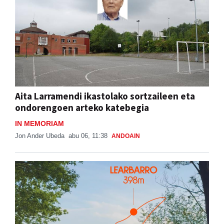
Aita Larramendi ikastolako sortzaileen eta
ondorengoen arteko katebegia
IN MEMORIAM
Jon Ander Ubeda
abu 06, 11:38
ANDOAIN