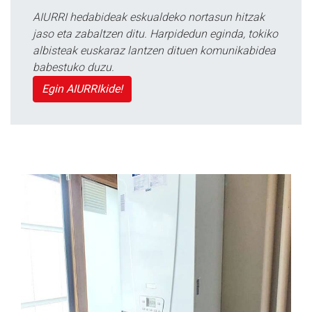
AIURRI hedabideak eskualdeko nortasun hitzak
jaso eta zabaltzen ditu. Harpidedun eginda, tokiko
albisteak euskaraz lantzen dituen komunikabidea
babestuko duzu.
Egin AIURRIkide!