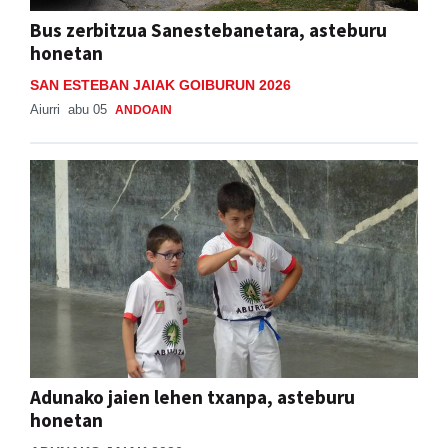
Bus zerbitzua Sanestebanetara, asteburu
honetan
SAN ESTEBAN JAIAK GOIBURUN 2026
Aiurri
abu 05
ANDOAIN
Adunako jaien lehen txanpa, asteburu
honetan