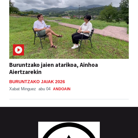
Buruntzako jaien atarikoa, Ainhoa
Aiertzarekin
BURUNTZAKO JAIAK 2026
Xabat Minguez
abu 04
ANDOAIN