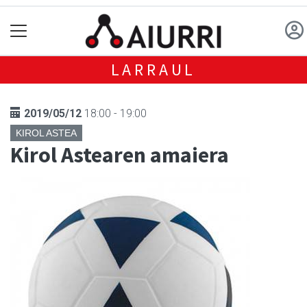
LARRAUL
2019/05/12
18:00 - 19:00
KIROL ASTEA
Kirol Astearen amaiera