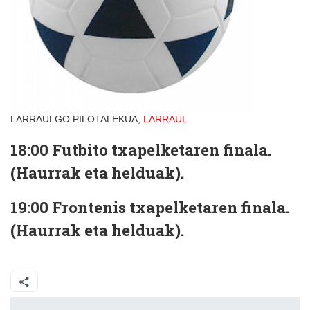
LARRAULGO PILOTALEKUA,
LARRAUL
18:00 Futbito txapelketaren finala.
(Haurrak eta helduak).
19:00 Frontenis txapelketaren finala.
(Haurrak eta helduak).