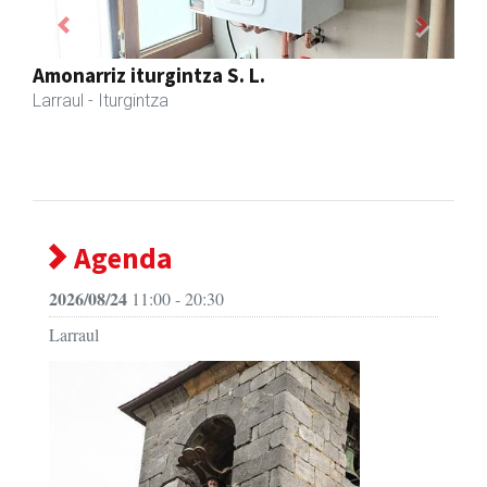
Previous
Next
Amonarriz iturgintza S. L.
Larraul
- Iturgintza
Agenda
2026/08/24
11:00 - 20:30
Larraul