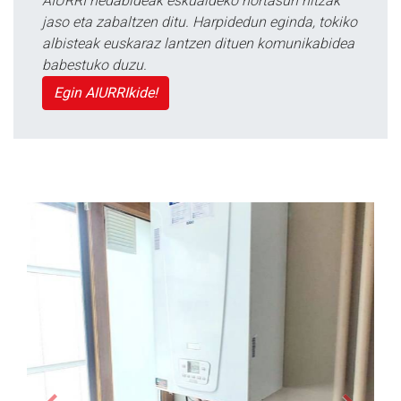
AIURRI hedabideak eskualdeko nortasun hitzak
jaso eta zabaltzen ditu. Harpidedun eginda, tokiko
albisteak euskaraz lantzen dituen komunikabidea
babestuko duzu.
Egin AIURRIkide!