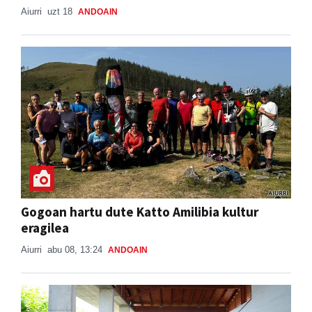
Aiurri
uzt 18
ANDOAIN
Gogoan hartu dute Katto Amilibia kultur
eragilea
Aiurri
abu 08, 13:24
ANDOAIN