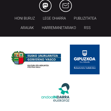
HONI BURUZ
LEGE OHARRA
PUBLIZITATEA
ARAUAK
HARREMANETARAKO
RSS