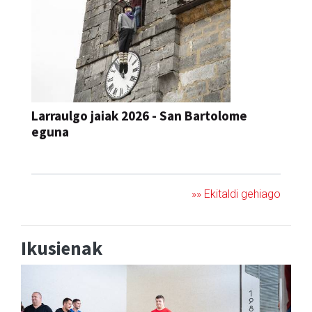
Larraulgo jaiak 2026 - San Bartolome
eguna
JAIA
»» Ekitaldi gehiago
Ikusienak