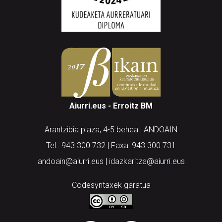
Aiurri.eus - Erroitz BM
Arantzibia plaza, 4-5 behea | ANDOAIN
Tel.: 943 300 732 | Faxa: 943 300 731
andoain@aiurri.eus | idazkaritza@aiurri.eus
Codesyntaxek garatua