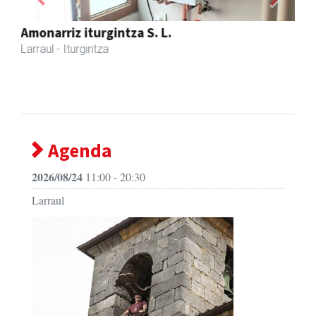
Previous
Next
Larraulgo herri ostatua
Larraul
- Jatetxeak
Agenda
2026/08/24
11:00 - 20:30
Larraul