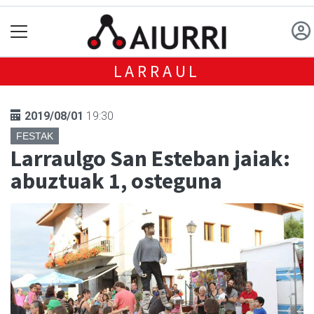
LARRAUL
2019/08/01
19:30
FESTAK
Larraulgo San Esteban jaiak:
abuztuak 1, osteguna