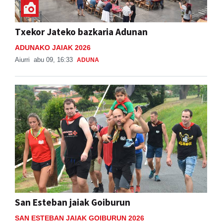
Txekor Jateko bazkaria Adunan
ADUNAKO JAIAK 2026
Aiurri
abu 09, 16:33
ADUNA
San Esteban jaiak Goiburun
SAN ESTEBAN JAIAK GOIBURUN 2026