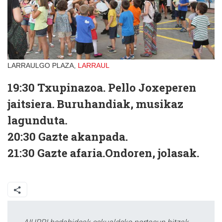
LARRAULGO PLAZA,
LARRAUL
19:30 Txupinazoa. Pello Joxeperen
jaitsiera. Buruhandiak, musikaz
lagunduta.
20:30 Gazte akanpada.
21:30 Gazte afaria.Ondoren, jolasak.