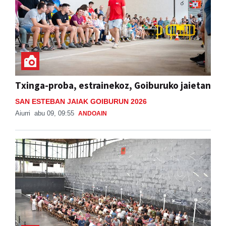
Txinga-proba, estrainekoz, Goiburuko jaietan
SAN ESTEBAN JAIAK GOIBURUN 2026
Aiurri
abu 09, 09:55
ANDOAIN