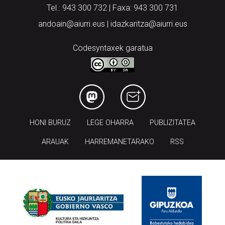
Tel.: 943 300 732 | Faxa: 943 300 731
andoain@aiurri.eus | idazkaritza@aiurri.eus
Codesyntaxek garatua
HONI BURUZ
LEGE OHARRA
PUBLIZITATEA
ARAUAK
HARREMANETARAKO
RSS