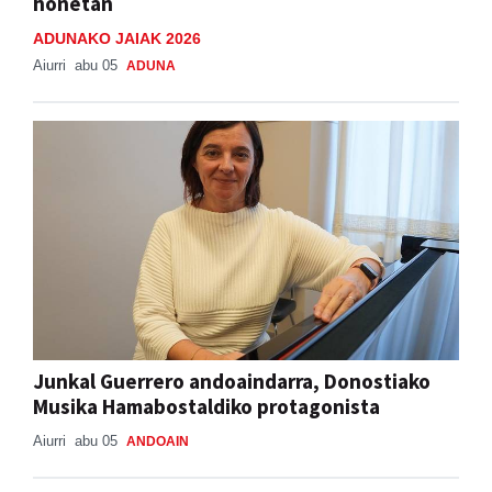
honetan
ADUNAKO JAIAK 2026
Aiurri
abu 05
ADUNA
Junkal Guerrero andoaindarra, Donostiako
Musika Hamabostaldiko protagonista
Aiurri
abu 05
ANDOAIN