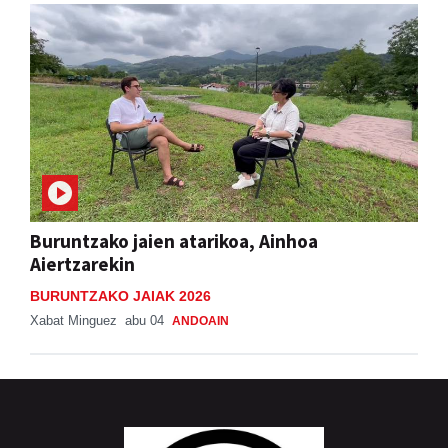
Buruntzako jaien atarikoa, Ainhoa
Aiertzarekin
BURUNTZAKO JAIAK 2026
Xabat Minguez
abu 04
ANDOAIN