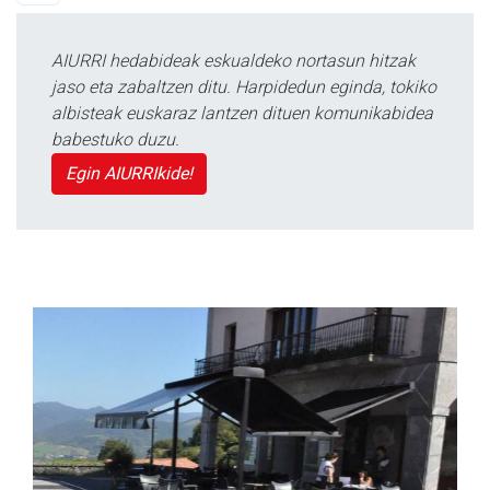
AIURRI hedabideak eskualdeko nortasun hitzak
jaso eta zabaltzen ditu. Harpidedun eginda, tokiko
albisteak euskaraz lantzen dituen komunikabidea
babestuko duzu.
Egin AIURRIkide!