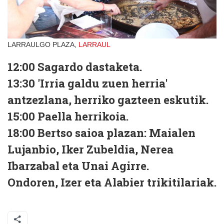
LARRAULGO PLAZA,
LARRAUL
12:00 Sagardo dastaketa.
13:30 'Irria galdu zuen herria'
antzezlana, herriko gazteen eskutik.
15:00 Paella herrikoia.
18:00 Bertso saioa plazan: Maialen
Lujanbio, Iker Zubeldia, Nerea
Ibarzabal eta Unai Agirre.
Ondoren, Izer eta Alabier trikitilariak.