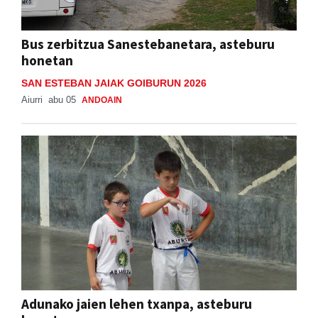
Bus zerbitzua Sanestebanetara, asteburu
honetan
SAN ESTEBAN JAIAK GOIBURUN 2026
Aiurri
abu 05
ANDOAIN
Adunako jaien lehen txanpa, asteburu