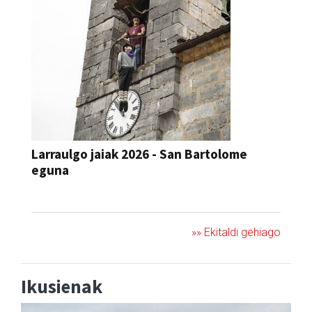
Larraulgo jaiak 2026 - San Bartolome
eguna
JAIA
»» Ekitaldi gehiago
Ikusienak