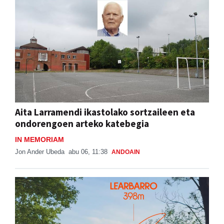
Aita Larramendi ikastolako sortzaileen eta
ondorengoen arteko katebegia
IN MEMORIAM
Jon Ander Ubeda
abu 06, 11:38
ANDOAIN