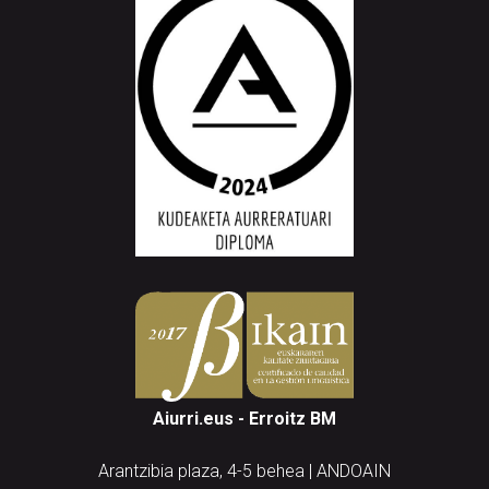
Aiurri.eus - Erroitz BM
Arantzibia plaza, 4-5 behea | ANDOAIN