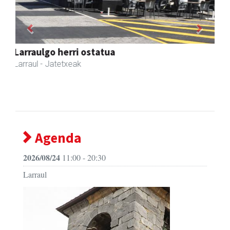
Previous
Next
Amonarriz iturgintza S. L.
Larraul
- Iturgintza
Agenda
2026/08/24
11:00 - 20:30
Larraul