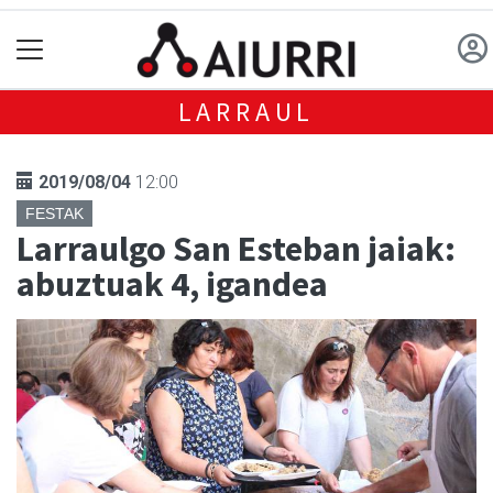
LARRAUL
2019/08/04
12:00
FESTAK
Larraulgo San Esteban jaiak:
abuztuak 4, igandea