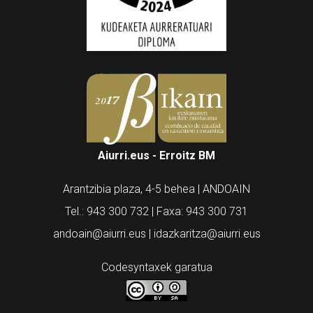
Aiurri.eus - Erroitz BM
Arantzibia plaza, 4-5 behea | ANDOAIN
Tel.: 943 300 732 | Faxa: 943 300 731
andoain@aiurri.eus | idazkaritza@aiurri.eus
Codesyntaxek garatua