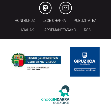
HONI BURUZ
LEGE OHARRA
PUBLIZITATEA
ARAUAK
HARREMANETARAKO
RSS