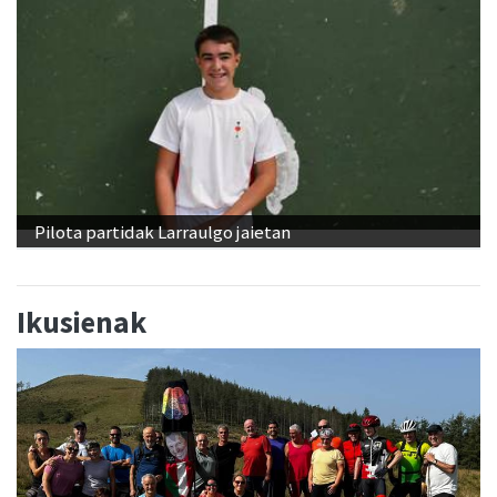
Pilota partidak Larraulgo jaietan
Ikusienak