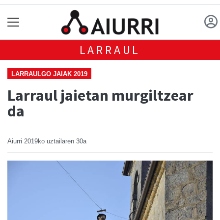
LARRAUL
LARRAULGO JAIAK 2019
Larraul jaietan murgiltzear
da
Aiurri
2019ko uztailaren 30a