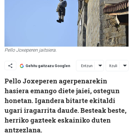
Pello Joxeperen jaitsiera.
Entzun
Itzuli
Gehitu gaitzazu Googlen
Pello Joxeperen agerpenarekin
hasiera emango diete jaiei, ostegun
honetan. Igandera bitarte ekitaldi
ugari iragarrita daude. Besteak beste,
herriko gazteek eskainiko duten
antzezlana.