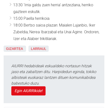
13:30 'Irria galdu zuen herria' antzezlana, herriko
gazteen eskutik.
15:00 Paella herrikoia.
18:00 Bertso saioa plazan: Maialen Lujanbio, Iker
Zubeldia, Nerea Ibarzabal eta Unai Agirre. Ondoren,
Izer eta Alabier trikitilariak.
GIZARTEA
LARRAUL
AIURRI hedabideak eskualdeko nortasun hitzak
jaso eta zabaltzen ditu. Harpidedun eginda, tokiko
albisteak euskaraz lantzen dituen komunikabidea
babestuko duzu.
Egin AIURRIkide!