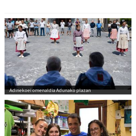
Adinekoei omenaldia Adunako plazan