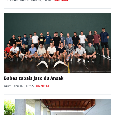
ANDOAIN
Babes zabala jaso du Ansak
Aiurri
abu 07, 13:55
URNIETA