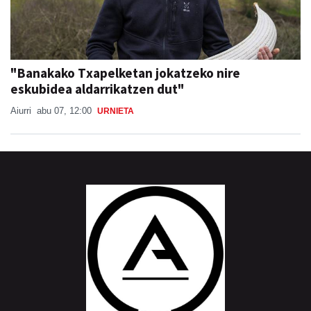
"Banakako Txapelketan jokatzeko nire
eskubidea aldarrikatzen dut"
Aiurri
abu 07, 12:00
URNIETA