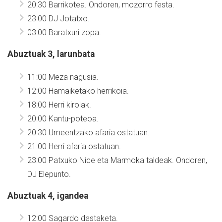
20:30 Barrikotea. Ondoren, mozorro festa.
23:00 DJ Jotatxo.
03:00 Baratxuri zopa.
Abuztuak 3, larunbata
11:00 Meza nagusia.
12:00 Hamaiketako herrikoia.
18:00 Herri kirolak.
20:00 Kantu-poteoa.
20:30 Umeentzako afaria ostatuan.
21:00 Herri afaria ostatuan.
23:00 Patxuko Nice eta Marmoka taldeak. Ondoren,
DJ Elepunto.
Abuztuak 4, igandea
12:00 Sagardo dastaketa.