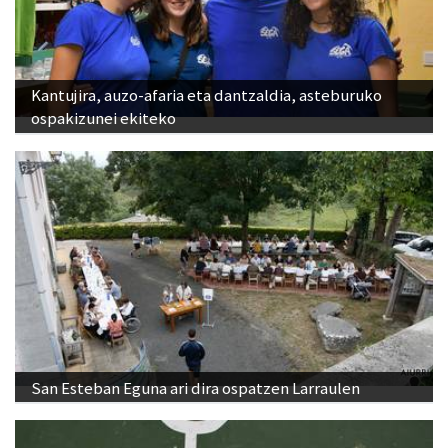
Kantujira, auzo-afaria eta dantzaldia, asteburuko
ospakizunei ekiteko
San Esteban Eguna ari dira ospatzen Larraulen