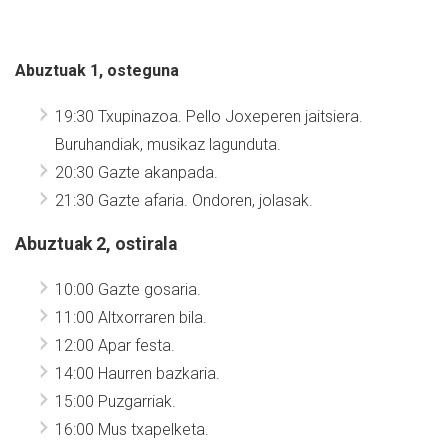
Abuztuak 1, osteguna
19:30 Txupinazoa. Pello Joxeperen jaitsiera.
Buruhandiak, musikaz lagunduta.
20:30 Gazte akanpada.
21:30 Gazte afaria. Ondoren, jolasak.
Abuztuak 2, ostirala
10:00 Gazte gosaria.
11:00 Altxorraren bila.
12:00 Apar festa.
14:00 Haurren bazkaria.
15:00 Puzgarriak.
16:00 Mus txapelketa.