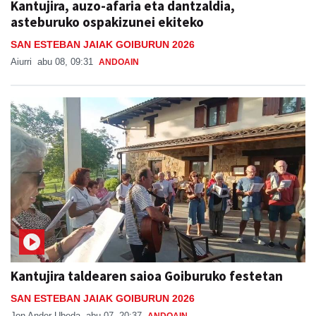
Kantujira, auzo-afaria eta dantzaldia,
asteburuko ospakizunei ekiteko
SAN ESTEBAN JAIAK GOIBURUN 2026
Aiurri
abu 08, 09:31
ANDOAIN
Kantujira taldearen saioa Goiburuko festetan
SAN ESTEBAN JAIAK GOIBURUN 2026
Jon Ander Ubeda
abu 07, 20:37