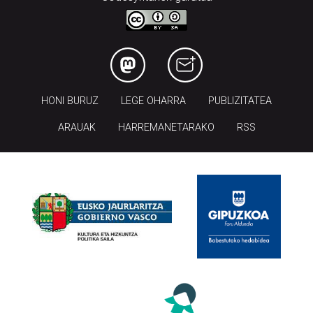
HONI BURUZ
LEGE OHARRA
PUBLIZITATEA
ARAUAK
HARREMANETARAKO
RSS