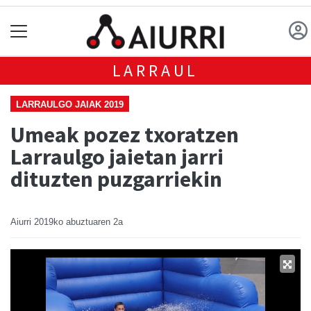
LARRAUL
LARRAULGO JAIAK 2019
Umeak pozez txoratzen
Larraulgo jaietan jarri
dituzten puzgarriekin
Aiurri
2019ko abuztuaren 2a