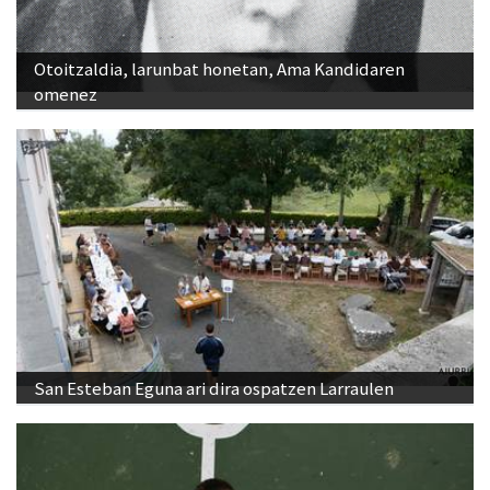
Otoitzaldia, larunbat honetan, Ama Kandidaren
omenez
San Esteban Eguna ari dira ospatzen Larraulen