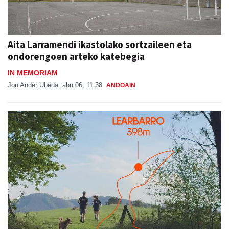
Aita Larramendi ikastolako sortzaileen eta
ondorengoen arteko katebegia
IN MEMORIAM
Jon Ander Ubeda
abu 06, 11:38
ANDOAIN