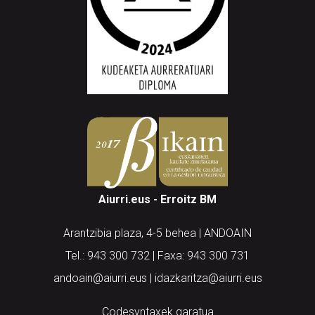
Aiurri.eus - Erroitz BM
Arantzibia plaza, 4-5 behea | ANDOAIN
Tel.: 943 300 732 | Faxa: 943 300 731
andoain@aiurri.eus | idazkaritza@aiurri.eus
Codesyntaxek garatua