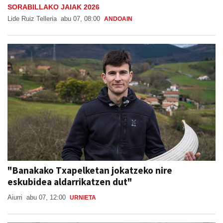
SORABILLAKO JAIAK 2026
Lide Ruiz Telleria
abu 07, 08:00
ANDOAIN
"Banakako Txapelketan jokatzeko nire
eskubidea aldarrikatzen dut"
Aiurri
abu 07, 12:00
URNIETA