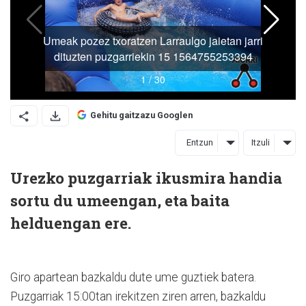
Gehitu gaitzazu Googlen
Entzun
Itzuli
Urezko puzgarriak ikusmira handia
sortu du umeengan, eta baita
helduengan ere.
Giro apartean bazkaldu dute ume guztiek batera.
Puzgarriak 15:00tan irekitzen ziren arren, bazkaldu