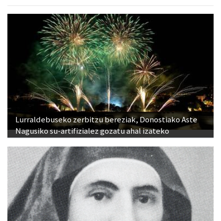
Lurraldebuseko zerbitzu bereziak, Donostiako Aste
Nagusiko su-artifizialez gozatu ahal izateko