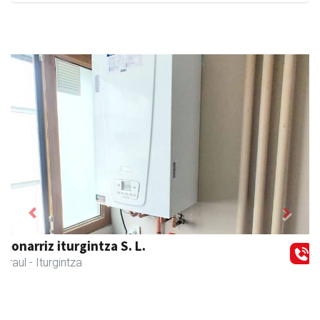
Previous
Next
Larraulgo herri ostatua
Larraul
- Jatetxeak