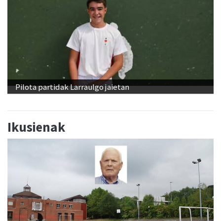
Pilota partidak Larraulgo jaietan
Ikusienak