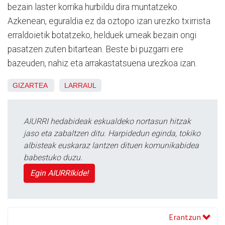
bezain laster korrika hurbildu dira muntatzeko.
Azkenean, eguraldia ez da oztopo izan urezko txirrista
erraldoietik botatzeko, helduek umeak bezain ongi
pasatzen zuten bitartean. Beste bi puzgarri ere
bazeuden, nahiz eta arrakastatsuena urezkoa izan.
GIZARTEA
LARRAUL
AIURRI hedabideak eskualdeko nortasun hitzak
jaso eta zabaltzen ditu. Harpidedun eginda, tokiko
albisteak euskaraz lantzen dituen komunikabidea
babestuko duzu.
Egin AIURRIkide!
Erantzun