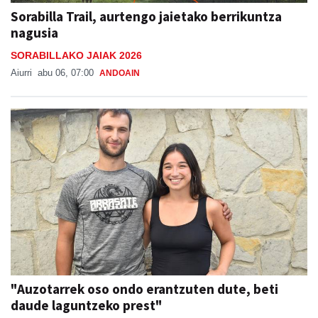
Sorabilla Trail, aurtengo jaietako berrikuntza
nagusia
SORABILLAKO JAIAK 2026
Aiurri
abu 06, 07:00
ANDOAIN
"Auzotarrek oso ondo erantzuten dute, beti
daude laguntzeko prest"