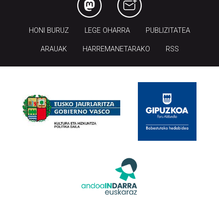
HONI BURUZ
LEGE OHARRA
PUBLIZITATEA
ARAUAK
HARREMANETARAKO
RSS