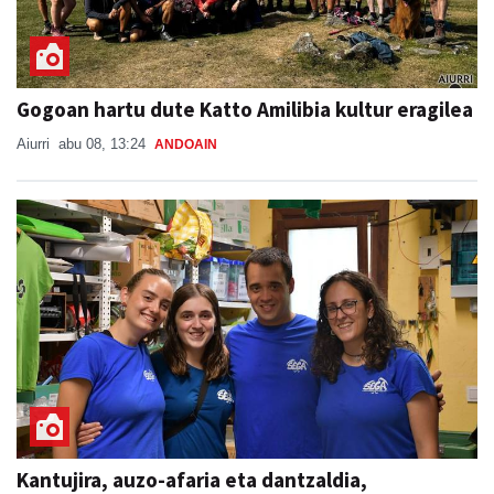
Gogoan hartu dute Katto Amilibia kultur eragilea
Aiurri
abu 08, 13:24
ANDOAIN
Kantujira, auzo-afaria eta dantzaldia,