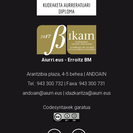
Aiurri.eus - Erroitz BM
Arantzibia plaza, 4-5 behea | ANDOAIN
Tel.: 943 300 732 | Faxa: 943 300 731
andoain@aiurri.eus | idazkaritza@aiurri.eus
Codesyntaxek garatua