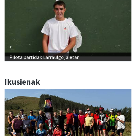
Pilota partidak Larraulgo jaietan
Ikusienak