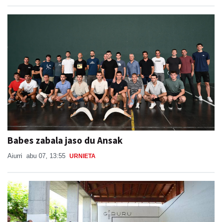
Babes zabala jaso du Ansak
Aiurri
abu 07, 13:55
URNIETA