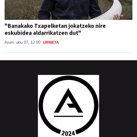
"Banakako Txapelketan jokatzeko nire
eskubidea aldarrikatzen dut"
Aiurri
abu 07, 12:00
URNIETA