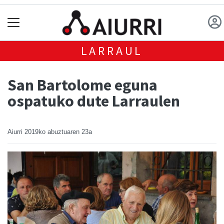
LARRAUL
San Bartolome eguna
ospatuko dute Larraulen
Aiurri
2019ko abuztuaren 23a