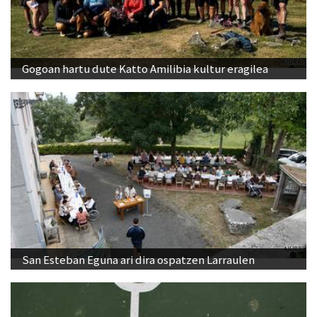
Gogoan hartu dute Katto Amilibia kultur eragilea
San Esteban Eguna ari dira ospatzen Larraulen