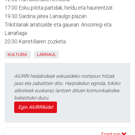
17:00 Esku pilota partidak, heldu eta haurrentzat.
19:30 Sardina jatea Larraulgo plazan.
Trikitilariak arratsalde eta gauean: Ansorregi eta
Larrañaga.
20:30 Karretillaren zozketa.
KULTURA
LARRAUL
AIURRI hedabideak eskualdeko nortasun hitzak
jaso eta zabaltzen ditu. Harpidedun eginda, tokiko
albisteak euskaraz lantzen dituen komunikabidea
babestuko duzu.
Egin AIURRIkide!
Erantzun