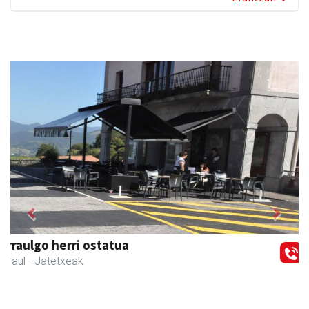
Previous
Next
Amonarriz iturgintza S. L.
Larraul
- Iturgintza