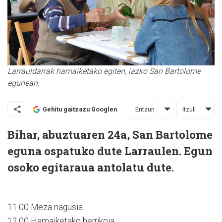
Larrauldarrak hamaiketako egiten, iazko San Bartolome
egunean.
Entzun
Itzuli
Gehitu gaitzazu Googlen
Bihar, abuztuaren 24a, San Bartolome
eguna ospatuko dute Larraulen. Egun
osoko egitaraua antolatu dute.
11:00 Meza nagusia.
12:00 Hamaiketako herrikoia.