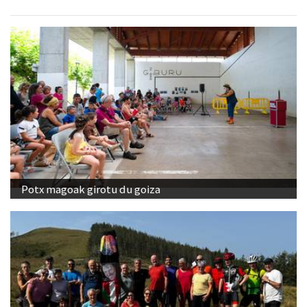
Potx magoak girotu du goiza