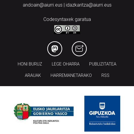
andoain@aiurri.eus | idazkaritza@aiurri.eus
Codesyntaxek garatua
HONI BURUZ
LEGE OHARRA
PUBLIZITATEA
ARAUAK
HARREMANETARAKO
RSS