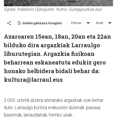
Egilea: Indalecio Ojanguren. Iturria: Guregipuzkoa.eus
Entzun
Itzuli
Gehitu gaitzazu Googlen
Azaroaren 15ean, 18an, 20an eta 22an
bilduko dira argazkiak Larraulgo
liburutegian. Argazkia fisikoan
beharrean eskaneatuta edukiz gero
honako helbidera bidali behar da:
kultura@larraul.eus
2.000. urtetik atzera ateratako argazkiak izan behar
dute, Larraulgo bizitza erakusten dutenak: paisaia,
baserriak, larrauldarrak, herriko jaiak...