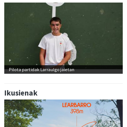
Pilota partidak Larraulgo jaietan
Ikusienak