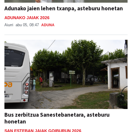
Adunako jaien lehen txanpa, asteburu honetan
ADUNAKO JAIAK 2026
Aiurri
abu 05, 08:47
ADUNA
Bus zerbitzua Sanestebanetara, asteburu
honetan
SAN ESTEBAN JAIAK GOIBURUN 2026