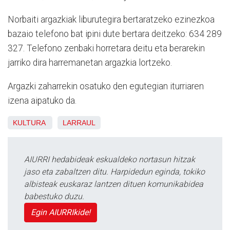
Norbaiti argazkiak liburutegira bertaratzeko ezinezkoa
bazaio telefono bat ipini dute bertara deitzeko: 634 289
327. Telefono zenbaki horretara deitu eta berarekin
jarriko dira harremanetan argazkia lortzeko.
Argazki zaharrekin osatuko den egutegian iturriaren
izena aipatuko da.
KULTURA
LARRAUL
AIURRI hedabideak eskualdeko nortasun hitzak
jaso eta zabaltzen ditu. Harpidedun eginda, tokiko
albisteak euskaraz lantzen dituen komunikabidea
babestuko duzu.
Egin AIURRIkide!