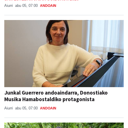
Aiurri
abu 05, 07:00
ANDOAIN
Junkal Guerrero andoaindarra, Donostiako
Musika Hamabostaldiko protagonista
Aiurri
abu 05, 07:00
ANDOAIN