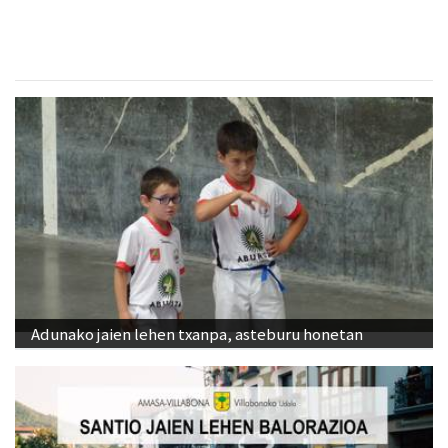
Adunako jaien lehen txanpa, asteburu honetan