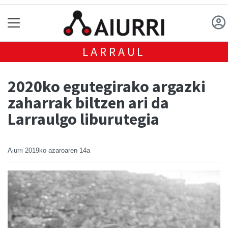
LARRAUL
2020ko egutegirako argazki
zaharrak biltzen ari da
Larraulgo liburutegia
Aiurri
2019ko azaroaren 14a