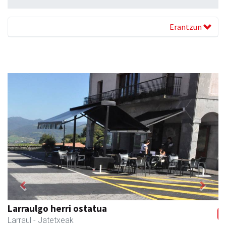
Erantzun
Previous
Next
Larraulgo herri ostatua
Larraul
- Jatetxeak