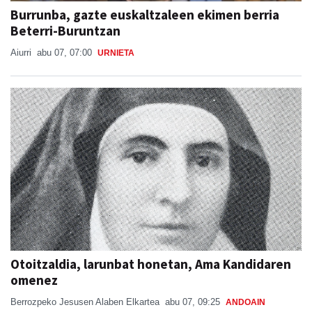
Burrunba, gazte euskaltzaleen ekimen berria
Beterri-Buruntzan
Aiurri
abu 07, 07:00
URNIETA
Otoitzaldia, larunbat honetan, Ama Kandidaren
omenez
Berrozpeko Jesusen Alaben Elkartea
abu 07, 09:25
ANDOAIN