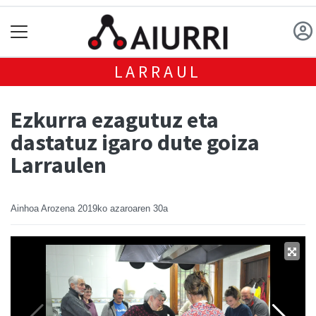
LARRAUL
Ezkurra ezagutuz eta
dastatuz igaro dute goiza
Larraulen
Ainhoa Arozena
2019ko azaroaren 30a