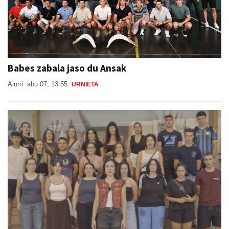
Babes zabala jaso du Ansak
Aiurri
abu 07, 13:55
URNIETA