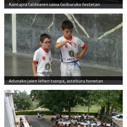
Kantujira taldearen saioa Goiburuko festetan
Adunako jaien lehen txanpa, asteburu honetan