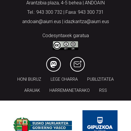
Arantzibia plaza, 4-5 behea | ANDOAIN
Tel.: 943 300 732 | Faxa: 943 300 731
andoain@aiurri.eus | idazkaritza@aiurri.eus
Codesyntaxek garatua
HONI BURUZ
LEGE OHARRA
PUBLIZITATEA
ARAUAK
HARREMANETARAKO
RSS