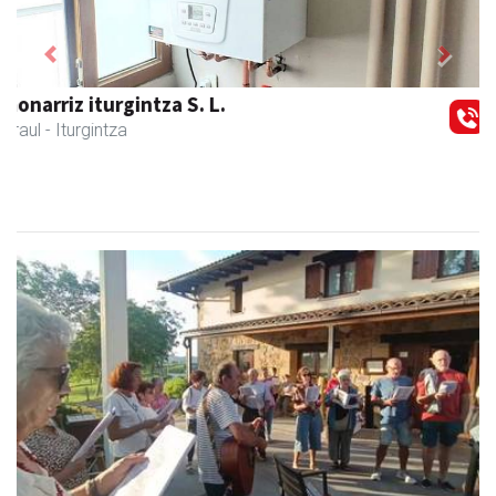
Previous
Next
Larraulgo herri ostatua
Larraul
- Jatetxeak