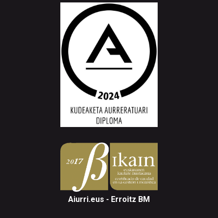
Aiurri.eus - Erroitz BM