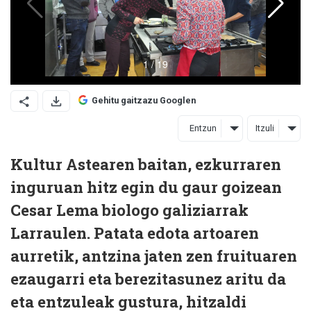
Gehitu gaitzazu Googlen
Entzun
Itzuli
Kultur Astearen baitan, ezkurraren
inguruan hitz egin du gaur goizean
Cesar Lema biologo galiziarrak
Larraulen. Patata edota artoaren
aurretik, antzina jaten zen fruituaren
ezaugarri eta berezitasunez aritu da
eta entzuleak gustura, hitzaldi