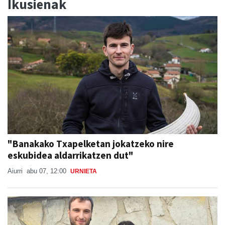
Ikusienak
"Banakako Txapelketan jokatzeko nire
eskubidea aldarrikatzen dut"
Aiurri
abu 07, 12:00
URNIETA