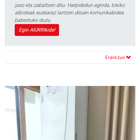
jaso eta zabaltzen ditu. Harpidedun eginda, tokiko
albisteak euskaraz lantzen dituen komunikabidea
babestuko duzu.
Egin AIURRIkide!
Erantzun