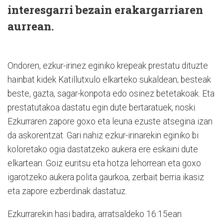
interesgarri bezain erakargarriaren
aurrean.
Ondoren, ezkur-irinez eginiko krepeak prestatu dituzte
hainbat kidek Katillutxulo elkarteko sukaldean; besteak
beste, gazta, sagar-konpota edo osinez betetakoak. Eta
prestatutakoa dastatu egin dute bertaratuek, noski.
Ezkurraren zapore goxo eta leuna ezuste atsegina izan
da askorentzat. Gari nahiz ezkur-irinarekin eginiko bi
koloretako ogia dastatzeko aukera ere eskaini dute
elkartean. Goiz euritsu eta hotza lehorrean eta goxo
igarotzeko aukera polita gaurkoa, zerbait berria ikasiz
eta zapore ezberdinak dastatuz.
Ezkurrarekin hasi badira, arratsaldeko 16:15ean