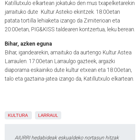
Katillutxulo elkartean jokatuko den mus txapelketarekin
jarraituko dute Kultur Asteko ekintzek. 18:00etan
patata tortilla lehiaketa izango da Zimiterioan eta
20:00etan, PIG&KISS taldearen kontzertua, leku berean.
Bihar, azken eguna
Bihar, igandearekin, amaituko da aurtengo Kultur Astea
Larraulen. 17:00etan Larraulgo gazteek, argazki
diaporama eskainiko dute kultur etxean eta 18:00etan,
talo eta gaztaina-jatea izango da, Katillutxulo elkartean.
KULTURA
LARRAUL
AIURRI hedabideak eskualdeko nortasun hitzak