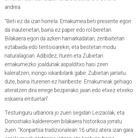
andrea.
“Beti ez da izan horrela. Emakumea beti presente egon
da inauterietan, baina ez paper edo rol beretan.
Bilakaera egon da azken hamarkadatan, zenbaitetan
eztabaida edo tentsioarekin, eta bestetan modu
naturalagoan. Adibidez, Ituren eta Zubietan
emakumezko joaldunak aspalditxo hasi ziren
kaleratzen, inongo iskanbilarik gabe. Zubietan jarraitu
dute, baina Iturenen ez hainbeste. Emakumeak gehiago
ateratzen dira errege bezperako jaian edo etxez etxeko
eskaera errituetan”.
Testuinguru urbanora jo zuen segidan Leizaolak, eta
Donostiako kaldereroen bilakaera historikoa jorratu
zuen. “Konpartsa tradizionalean 16 urtez atera izan gara