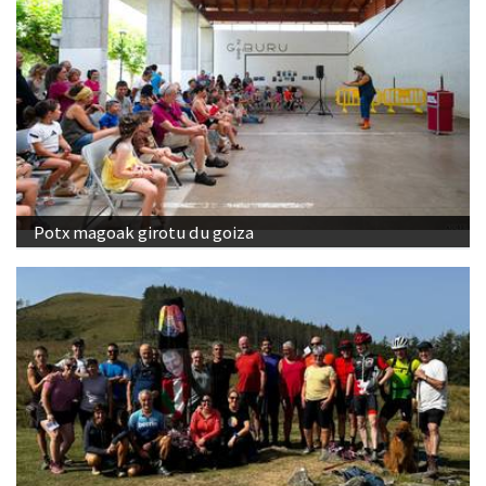
Potx magoak girotu du goiza