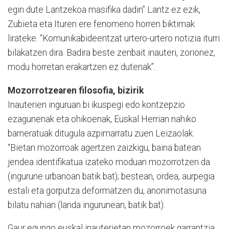
egin dute Lantzekoa masifika dadin” Lantz ez ezik,
Zubieta eta Ituren ere fenomeno horren biktimak
lirateke. “Komunikabideentzat urtero-urtero notizia iturri
bilakatzen dira. Badira beste zenbait inauteri, zorionez,
modu horretan erakartzen ez dutenak”.
Mozorrotzearen filosofia, bizirik
Inauterien inguruan bi ikuspegi edo kontzepzio
ezagunenak eta ohikoenak, Euskal Herrian nahiko
barneratuak ditugula azpimarratu zuen Leizaolak.
“Bietan mozorroak agertzen zaizkigu, baina batean
jendea identifikatua izateko moduan mozorrotzen da
(ingurune urbanoan batik bat); bestean, ordea, aurpegia
estali eta gorputza deformatzen du, anonimotasuna
bilatu nahian (landa ingurunean, batik bat).
Gaur egungo euskal inauterietan mozorroek garrantzia