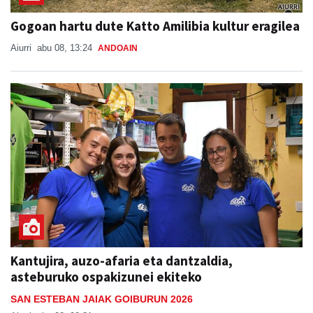
Gogoan hartu dute Katto Amilibia kultur eragilea
Aiurri
abu 08, 13:24
ANDOAIN
Kantujira, auzo-afaria eta dantzaldia,
asteburuko ospakizunei ekiteko
SAN ESTEBAN JAIAK GOIBURUN 2026