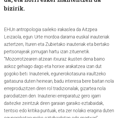
bizirik.
EHUn antropologia saileko irakaslea da Aitzpea
Leizaola, egun. Urte mordoa darama euskal inauteriak
aztertzen, Ituren eta Zubietako inauteriak eta bertako
pertsonajeak jomugan hartu izan zituenetik.
“Mozorrotzearen atzean itxuraz ikusten dena baino
askoz gehiago dago eta horixe arakatzea izan dut
gogoko beti. Inauteriek, egunerokotasuna iraultzeko
gaitasuna duten heinean, badu interesa bere baitan nola
erreproduzitzen diren rol tradizionalak, gizartea nola
parodiatzen den. Inauteriei erreparatuz gero igarri
daitezke zeintzuk diren garaian garaiko eztabaidak,
tentsio edo kritika puntuak, eta zer nolako eragina duten