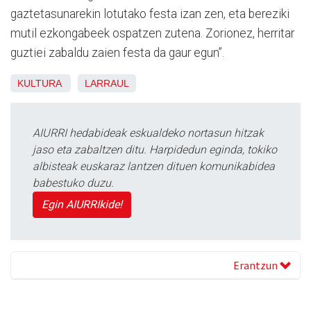
gaztetasunarekin lotutako festa izan zen, eta bereziki
mutil ezkongabeek ospatzen zutena. Zorionez, herritar
guztiei zabaldu zaien festa da gaur egun”.
KULTURA
LARRAUL
AIURRI hedabideak eskualdeko nortasun hitzak
jaso eta zabaltzen ditu. Harpidedun eginda, tokiko
albisteak euskaraz lantzen dituen komunikabidea
babestuko duzu.
Egin AIURRIkide!
Erantzun