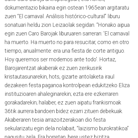
dokumentazio bikaina egin ostean 1965ean argitaratu
zuen “El carnaval. Análisis histórico-cultural” liburu
sonatuari heldu zion Leizaolak segidan. “Honako aipua
egin zuen Caro Barojak liburuaren sarreran: 'El carnaval
ha muerto. Ha muerto no para resucitar, como en otro
tiempo, anualmente: era una fiesta de corte antiguo.
Hoy queremos ser modernos ante todo'. Hortaz,
Barojarentzat akaberak ez zuen zerikusirik
kristautasunarekin, hots, gizarte antolaketa iraul
dezakeen festa paganoa kontrolpean edukitzeko Eliza
instituzioaren ahaleginarekin; ezta ere ezkerraren
gorakadarekin; halaber, ez zuen aipatu frankismoak
36tik aurrera bandoen bidez ezarri zituen debekuak.
Akaberaren tesia arrazoitzerakoan dio festa
sekularizatu egin dela nolabait, “laizismo burokratikoa”
nagusitu zela. Era horretan, bere ustez bizitza