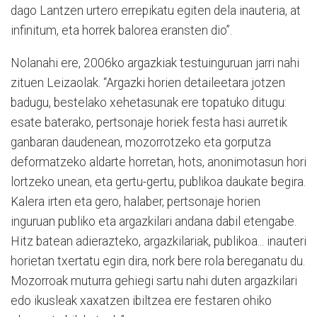
dago Lantzen urtero errepikatu egiten dela inauteria, at
infinitum, eta horrek balorea eransten dio”.
Nolanahi ere, 2006ko argazkiak testuinguruan jarri nahi
zituen Leizaolak. “Argazki horien detaileetara jotzen
badugu, bestelako xehetasunak ere topatuko ditugu:
esate baterako, pertsonaje horiek festa hasi aurretik
ganbaran daudenean, mozorrotzeko eta gorputza
deformatzeko aldarte horretan, hots, anonimotasun hori
lortzeko unean, eta gertu-gertu, publikoa daukate begira.
Kalera irten eta gero, halaber, pertsonaje horien
inguruan publiko eta argazkilari andana dabil etengabe.
Hitz batean adierazteko, argazkilariak, publikoa... inauteri
horietan txertatu egin dira, nork bere rola bereganatu du.
Mozorroak muturra gehiegi sartu nahi duten argazkilari
edo ikusleak xaxatzen ibiltzea ere festaren ohiko