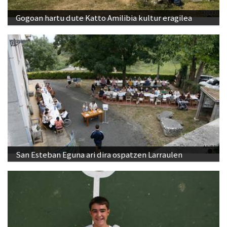
Gogoan hartu dute Katto Amilibia kultur eragilea
San Esteban Eguna ari dira ospatzen Larraulen