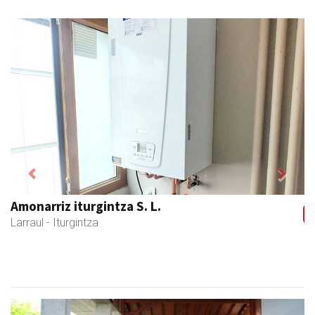
Previous
Next
Amonarriz iturgintza S. L.
Larraul
- Iturgintza