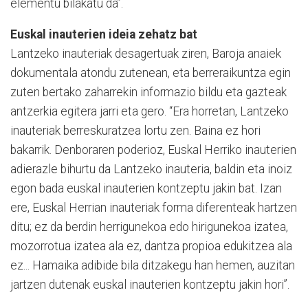
elementu bilakatu da”.
Euskal inauterien ideia zehatz bat
Lantzeko inauteriak desagertuak ziren, Baroja anaiek
dokumentala atondu zutenean, eta berreraikuntza egin
zuten bertako zaharrekin informazio bildu eta gazteak
antzerkia egitera jarri eta gero. “Era horretan, Lantzeko
inauteriak berreskuratzea lortu zen. Baina ez hori
bakarrik. Denboraren poderioz, Euskal Herriko inauterien
adierazle bihurtu da Lantzeko inauteria, baldin eta inoiz
egon bada euskal inauterien kontzeptu jakin bat. Izan
ere, Euskal Herrian inauteriak forma diferenteak hartzen
ditu; ez da berdin herrigunekoa edo hirigunekoa izatea,
mozorrotua izatea ala ez, dantza propioa edukitzea ala
ez... Hamaika adibide bila ditzakegu han hemen, auzitan
jartzen dutenak euskal inauterien kontzeptu jakin hori”.