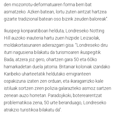
den mozorrotu-deformatuaren forma berri bat
asmatzeko. Azken batean, lortu zuten aintzat hartzea
gizarte tradizional batean oso bizirik zeuden baloreak”.
Ikuspegi konparatiboari helduta, Londreseko Notting
Hill auzoko inauteria hartu zuen hizpide Leizaolak,
moldakortasunaren adierazgarri gisa. “Londreseko diru
iturri nagusiena bilakatu da turismoaren ikuspegitik.
Bada, atzera joz gero, ohartzen gara 50 eta 60ko
hamarkadetan duela jatorria. Britaniar koloniak izandako
Karibeko uharteetatik heldutako emigranteen
ospakizuna izaten zen orduan, eta ikaragarrizko kale
istiluak sortzen ziren polizia galarazteko asmoz sartzen
zenean auzo horretan. Paradojikoki, boterearentzat
problematikoa zena, 50 urte beranduago, Londreseko
atrakzio turistikoa bilakatu da”.