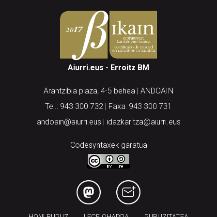
Aiurri.eus - Erroitz BM
Arantzibia plaza, 4-5 behea | ANDOAIN
Tel.: 943 300 732 | Faxa: 943 300 731
andoain@aiurri.eus | idazkaritza@aiurri.eus
Codesyntaxek garatua