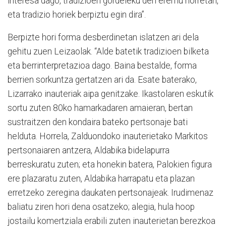
interesa dago, tradizioen gordeleku den eremu horretan,
eta tradizio horiek berpiztu egin dira”.
Berpizte hori forma desberdinetan islatzen ari dela
gehitu zuen Leizaolak. “Alde batetik tradizioen bilketa
eta berrinterpretazioa dago. Baina bestalde, forma
berrien sorkuntza gertatzen ari da. Esate baterako,
Lizarrako inauteriak aipa genitzake. Ikastolaren eskutik
sortu zuten 80ko hamarkadaren amaieran, bertan
sustraitzen den kondaira bateko pertsonaje bati
helduta. Horrela, Zalduondoko inauterietako Markitos
pertsonaiaren antzera, Aldabika bidelapurra
berreskuratu zuten; eta honekin batera, Palokien figura
ere plazaratu zuten, Aldabika harrapatu eta plazan
erretzeko zeregina daukaten pertsonajeak. Irudimenaz
baliatu ziren hori dena osatzeko; alegia, hula hoop
jostailu komertziala erabili zuten inauterietan berezkoa