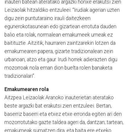
inauteri batean ateratako argazki horixe erakutsi zien
Leizaolak hitzaldiko entzuleei: “Irudiak agerian uzten
digu zein puntutaraino irauli daitezkeen
egunerokotasunean edo gizartean errotuta dauden
balio eta rolak, normalean emakumeek umeak ez
baitituzte. Aitzitik, haurraren zaintzarekin lotzen da
emakumearen papera, gizarte tradizionalean zein
urbanoan, atzo eta gaur. Irudi horrek adierazten digu
mozorroak nola eman dion buelta rolen banaketa
tradizionalari”.
Emakumearen rola
Aitzpea Leizaolak Aranoko inauterietan ateratako
beste argazki bat erakutsi zien entzuleei. Bertan,
baserriz baserri eta etxez etxe erronda egiten ari den
mozorrotutako gazte taldea ageri da, dantzan; tartean,
emakumeak sumatzen dira, eta baita ere etxeko