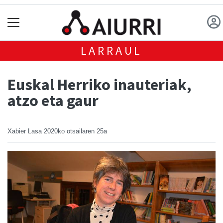
LARRAUL
Euskal Herriko inauteriak,
atzo eta gaur
Xabier Lasa
2020ko otsailaren 25a