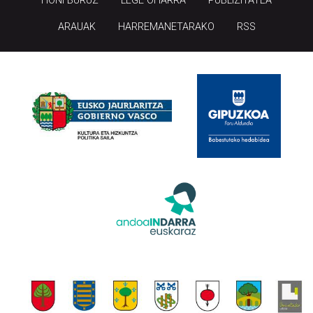
HONI BURUZ
LEGE OHARRA
PUBLIZITATEA
ARAUAK
HARREMANETARAKO
RSS