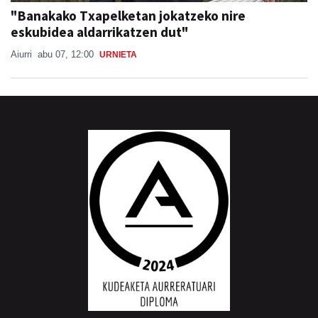
"Banakako Txapelketan jokatzeko nire
eskubidea aldarrikatzen dut"
Aiurri
abu 07, 12:00
URNIETA