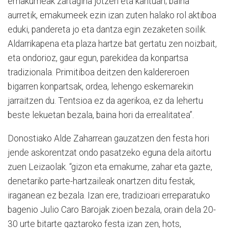
emakumeak zartagina jotzen eta kantuan; baina
aurretik, emakumeek ezin izan zuten halako rol aktiboa
eduki, pandereta jo eta dantza egin zezaketen soilik.
Aldarrikapena eta plaza hartze bat gertatu zen noizbait,
eta ondorioz, gaur egun, parekidea da konpartsa
tradizionala. Primitiboa deitzen den kaldereroen
bigarren konpartsak, ordea, lehengo eskemarekin
jarraitzen du. Tentsioa ez da agerikoa, ez da lehertu
beste lekuetan bezala, baina hori da errealitatea”.
Donostiako Alde Zaharrean gauzatzen den festa hori
jende askorentzat ondo pasatzeko eguna dela aitortu
zuen Leizaolak. “gizon eta emakume, zahar eta gazte,
denetariko parte-hartzaileak onartzen ditu festak,
iraganean ez bezala. Izan ere, tradizioari erreparatuko
bagenio Julio Caro Barojak zioen bezala, orain dela 20-
30 urte bitarte gaztaroko festa izan zen, hots,