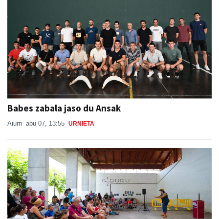
Babes zabala jaso du Ansak
Aiurri
abu 07, 13:55
URNIETA