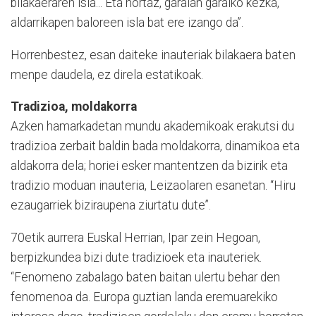
bilakaeraren isla... Eta hortaz, garaian garaiko kezka,
aldarrikapen baloreen isla bat ere izango da”.
Horrenbestez, esan daiteke inauteriak bilakaera baten
menpe daudela, ez direla estatikoak.
Tradizioa, moldakorra
Azken hamarkadetan mundu akademikoak erakutsi du
tradizioa zerbait baldin bada moldakorra, dinamikoa eta
aldakorra dela; horiei esker mantentzen da bizirik eta
tradizio moduan inauteria, Leizaolaren esanetan. “Hiru
ezaugarriek biziraupena ziurtatu dute”.
70etik aurrera Euskal Herrian, Ipar zein Hegoan,
berpizkundea bizi dute tradizioek eta inauteriek.
“Fenomeno zabalago baten baitan ulertu behar den
fenomenoa da. Europa guztian landa eremuarekiko