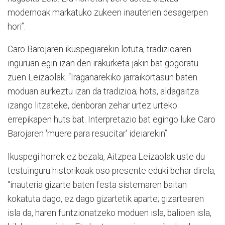
modernoak markatuko zukeen inauterien desagerpen
hori”.
Caro Barojaren ikuspegiarekin lotuta, tradizioaren
inguruan egin izan den irakurketa jakin bat gogoratu
zuen Leizaolak. “Iraganarekiko jarraikortasun baten
moduan aurkeztu izan da tradizioa; hots, aldagaitza
izango litzateke, denboran zehar urtez urteko
errepikapen huts bat. Interpretazio bat egingo luke Caro
Barojaren 'muere para resucitar' ideiarekin”.
Ikuspegi horrek ez bezala, Aitzpea Leizaolak uste du
testuinguru historikoak oso presente eduki behar direla,
“inauteria gizarte baten festa sistemaren baitan
kokatuta dago, ez dago gizartetik aparte; gizartearen
isla da, haren funtzionatzeko moduen isla, balioen isla,