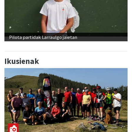
Pilota partidak Larraulgo jaietan
Ikusienak