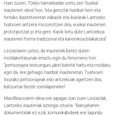
Hain zuzen, 70eko hamarkadan sortu zen “euskal
inauterien ideia” hori, “eta geroztik hainbat herri eta
hiritako ikastetxeetan irakasle eta ikasleak Lantzeko
txatxoen antzera mozorrotzen dira, euskal inauterien
prototipotzat jo eta gero. Kasik lortu dute Lantzekoa
inauterien forma tradizional eta kanonikoa bilakatzea”.
Leizaolaren ustez, da inauteriek berez duten
moldakortasunak erraztu egin du fenomeno hori:
“pertsonajea testuinguru jakin batetik hartu eta moldatu
egin da. Are gehiago, hainbat inauterietan, Txatxoen
itxurako pertsonajeak edo antzekoak agertzen dira,
batzuetan beste izendapenekin”.
Masifikazioaren ideia ere aipagai izan zuen Leizaolak,
Lantzeko inauteriak aztergai zituela. “Barojatarren
dokumentalak ez ezik, komunikabideek ere lagundu