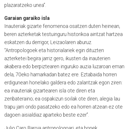
plazaratzeko unea”.
Garaian garaiko isla
Inauteriak gizarte fenomenoa osatzen duten heinean,
beren azterketak testuinguru historikoa aintzat hartzea
eskatzen du derrigor, Leizaolaren aburuz.
“Antropologoek eta historialariek egin dituzten
azterketei begira jarriz gero, ikusten da inauterien
akabera edo berpiztearen inguruko auzia luzaroan eman
dela, 70eko hamarkadan batez ere. Eztabaida horren
erdigunean honelako galdera edo zalantzak egon ziren:
ea inauteriak gizartearen isla ote diren eta
zenbateraino; ea ospakizun soilak ote diren, alegia lau
trapu jarri ondo pasatzeko edo ea horren atzean ez ote
dagoen aisialdiaz aparteko beste ezer”.
Julio Caro Baroja antropologoari, eta honek,