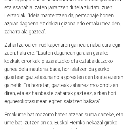
eta esanahia izaten jarraitzen dutela ziurtatu zuen
Leizaolak. “Ideia mantentzen da; pertsonaje horren
azpian dagoena ez dakizu gizona edo emakumea den,
zaharra ala gaztea”.
Zahartzaroaren irudikapenaren gainean, ñabardura egin
zuen, hala ere. “Esaten dugunean garaian garaiko
kezkak, erronkak, plazaratzeko eta eztabaidatzeko
gunea dela inauteria, bada, hor islatzen da gaurko
gizartean gaztetasuna nola goresten den beste ezeren
gainetik. Era horretan, gazteak zaharrez mozorrotzen
diren, eta ez hainbeste zaharrak gazteez, azken hori
egunerokotasunean egiten saiatzen baikara”.
Emakume bat mozorro baten atzean suma daiteke, eta
ume bat izutzen ari da. Euskal Herriko nekazal giroko