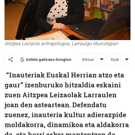
Aitzpea Leizaola antropologoa, Larraulgo liburutegian
Entzun
Itzuli
Gehitu gaitzazu Googlen
“Inauteriak Euskal Herrian atzo eta
gaur” izenburuko hitzaldia eskaini
zuen Aitzpea Leizaolak Larraulen
joan den asteartean. Defendatu
zuenez, inauteria kultur adierazpide
moldakorra, dinamikoa eta aldakorra
da, eta horri esker mantentzen da