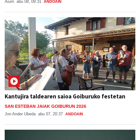
Aiurri
abu 08, 09:31
ANDOAIN
Kantujira taldearen saioa Goiburuko festetan
SAN ESTEBAN JAIAK GOIBURUN 2026
Jon Ander Ubeda
abu 07, 20:37
ANDOAIN