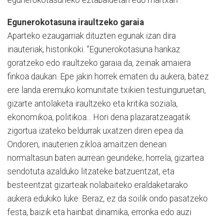
egunerokotasuneko eztabaidetan edo martxan”.
Egunerokotasuna iraultzeko garaia
Aparteko ezaugarriak dituzten egunak izan dira
inauteriak, historikoki. “Egunerokotasuna hankaz
goratzeko edo iraultzeko garaia da, zeinak amaiera
finkoa daukan. Epe jakin horrek ematen du aukera, batez
ere landa eremuko komunitate txikien testuinguruetan,
gizarte antolaketa iraultzeko eta kritika soziala,
ekonomikoa, politikoa... Hori dena plazaratzeagatik
zigortua izateko beldurrak uxatzen diren epea da.
Ondoren, inauterien zikloa amaitzen denean
normaltasun baten aurrean geundeke; horrela, gizartea
sendotuta azalduko litzateke batzuentzat, eta
besteentzat gizarteak nolabaiteko eraldaketarako
aukera edukiko luke. Beraz, ez da soilik ondo pasatzeko
festa, baizik eta hainbat dinamika, erronka edo auzi