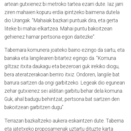
artean gutxienez bi metroko tartea ezarri dute. Iaz jarri
ziren mahaien kopuru erdia ipintzeko baimena dutela
dio Urangak. “Mahaiak bazkari puntuak dira, eta gerta
liteke bi mahai elkartzea. Mahai puntu bakoitzean
gehienez hamar pertsona egon daitezke”.
Tabernara komunera joateko baino ezingo da sartu, eta
banaka eta langilearen bitartez egingo da. “Komuna
giltzaz itxita daukagu eta bezeroari guk irekiko diogu,
bera ateratzerakoan berriro itxiz. Ondoren, langile bat
barrura sartzen da ongi garbitzeko. Legeak dio egunean
zehar gutxienez sei alditan garbitu behar dela komuna.
Guk, ahal badugu behintzat, pertsona bat sartzen den
bakoitzean garbitzen dugu”.
Terrazan bazkaltzeko aukera eskaintzen dute. Taberna
eta jatetxeko proposamenak uztartu dituzte karta