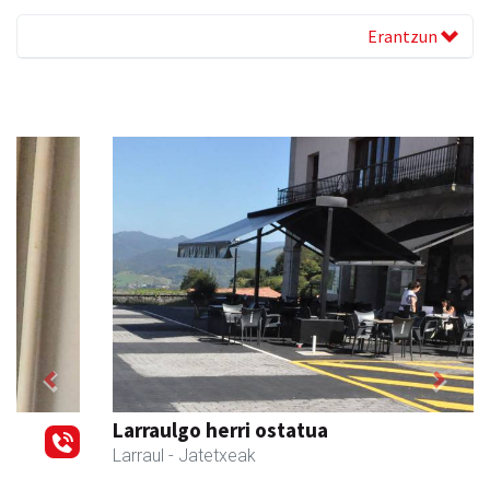
Erantzun
Previous
Next
Larraulgo herri ostatua
Larraul
- Jatetxeak