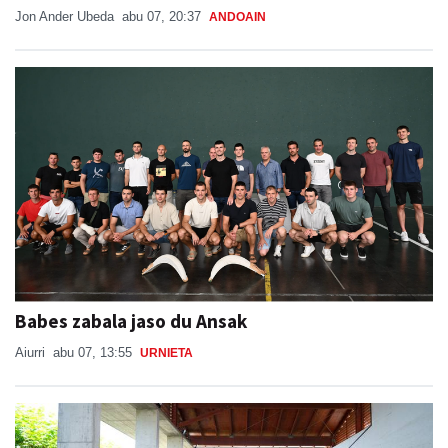
Jon Ander Ubeda
abu 07, 20:37
ANDOAIN
Babes zabala jaso du Ansak
Aiurri
abu 07, 13:55
URNIETA