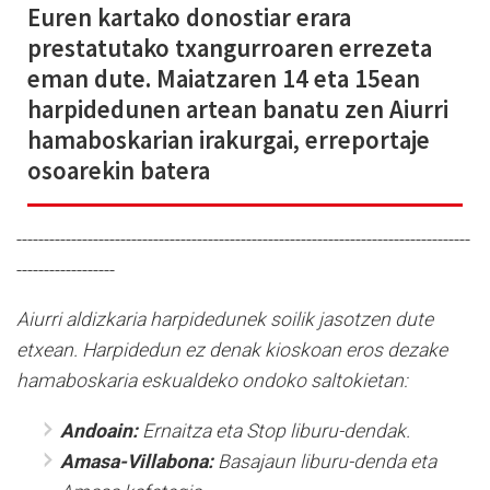
Euren kartako donostiar erara
prestatutako txangurroaren errezeta
eman dute. Maiatzaren 14 eta 15ean
harpidedunen artean banatu zen Aiurri
hamaboskarian irakurgai, erreportaje
osoarekin batera
-----------------------------------------------------------------------------------
------------------
Aiurri aldizkaria harpidedunek soilik jasotzen dute
etxean. Harpidedun ez denak kioskoan eros dezake
hamaboskaria eskualdeko ondoko saltokietan:
Andoain:
Ernaitza eta Stop liburu-dendak.
Amasa-Villabona:
Basajaun liburu-denda eta