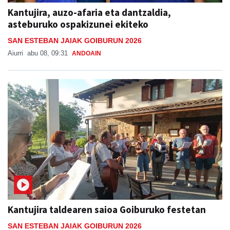
Kantujira, auzo-afaria eta dantzaldia,
asteburuko ospakizunei ekiteko
SAN ESTEBAN JAIAK GOIBURUN 2026
Aiurri
abu 08, 09:31
ANDOAIN
Kantujira taldearen saioa Goiburuko festetan
SAN ESTEBAN JAIAK GOIBURUN 2026