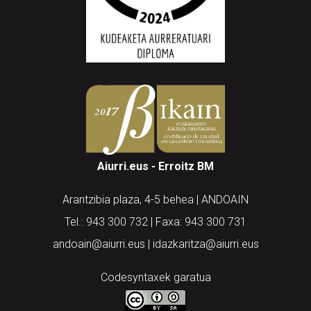
Aiurri.eus - Erroitz BM
Arantzibia plaza, 4-5 behea | ANDOAIN
Tel.: 943 300 732 | Faxa: 943 300 731
andoain@aiurri.eus | idazkaritza@aiurri.eus
Codesyntaxek garatua