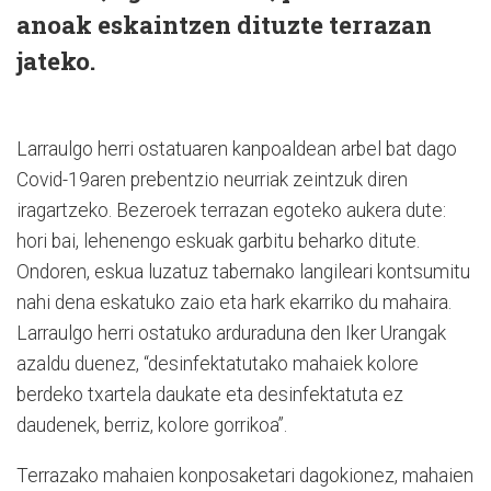
anoak eskaintzen dituzte terrazan
jateko.
Larraulgo herri ostatuaren kanpoaldean arbel bat dago
Covid-19aren prebentzio neurriak zeintzuk diren
iragartzeko. Bezeroek terrazan egoteko aukera dute:
hori bai, lehenengo eskuak garbitu beharko ditute.
Ondoren, eskua luzatuz tabernako langileari kontsumitu
nahi dena eskatuko zaio eta hark ekarriko du mahaira.
Larraulgo herri ostatuko arduraduna den Iker Urangak
azaldu duenez, “desinfektatutako mahaiek kolore
berdeko txartela daukate eta desinfektatuta ez
daudenek, berriz, kolore gorrikoa”.
Terrazako mahaien konposaketari dagokionez, mahaien