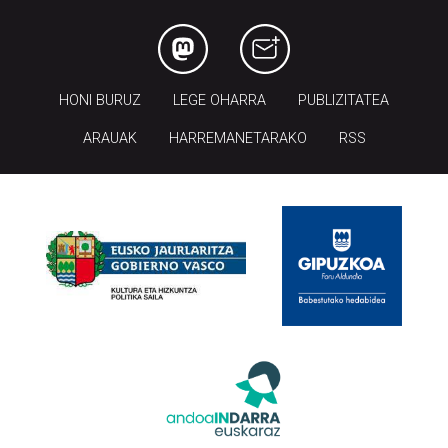
HONI BURUZ
LEGE OHARRA
PUBLIZITATEA
ARAUAK
HARREMANETARAKO
RSS