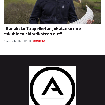
"Banakako Txapelketan jokatzeko nire
eskubidea aldarrikatzen dut"
Aiurri
abu 07, 12:00
URNIETA