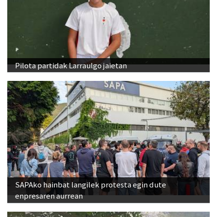
Pilota partidak Larraulgo jaietan
SAPAko hainbat langilek protesta egin dute
enpresaren aurrean