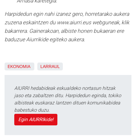
Amasa kafetegia.
Harpidedun egin nahi izanez gero, horretarako aukera
zuzena eskaintzen du www.aiurri.eus webguneak, klik
bakarrera. Gainerakoan, albiste honen bukaeran ere
baduzue Aiurrikide egiteko aukera.
EKONOMIA
LARRAUL
AIURRI hedabideak eskualdeko nortasun hitzak
jaso eta zabaltzen ditu. Harpidedun eginda, tokiko
albisteak euskaraz lantzen dituen komunikabidea
babestuko duzu.
Egin AIURRIkide!