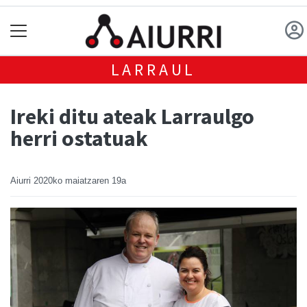
LARRAUL
Ireki ditu ateak Larraulgo
herri ostatuak
Aiurri
2020ko maiatzaren 19a