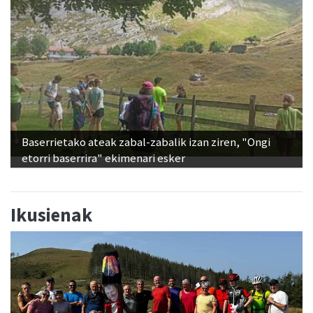
Baserrietako ateak zabal-zabalik izan ziren, "Ongi
etorri baserrira" ekimenari esker
Ikusienak