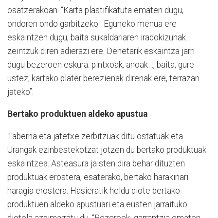
osatzerakoan. “Karta plastifikatuta ematen dugu,
ondoren ondo garbitzeko.
Eguneko menua ere
eskaintzen dugu, baita sukaldariaren iradokizunak
zeintzuk diren adierazi ere. Denetarik eskaintza jarri
dugu bezeroen eskura: pintxoak, anoak…, baita, gure
ustez, kartako plater berezienak direnak ere, terrazan
jateko”.
Bertako produktuen aldeko apustua
Taberna eta jatetxe zerbitzuak ditu ostatuak eta
Urangak ezinbestekotzat jotzen du bertako produktuak
eskaintzea. Asteasura jaisten dira behar dituzten
produktuak erostera, esaterako, bertako harakinari
haragia erostera. Hasieratik heldu diote bertako
produktuen aldeko apustuari eta eusten jarraituko