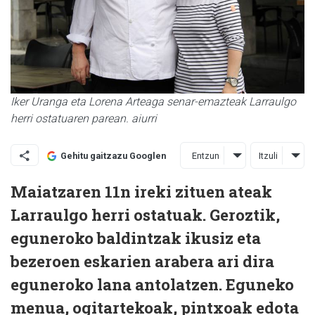
Iker Uranga eta Lorena Arteaga senar-emazteak Larraulgo
herri ostatuaren parean. aiurri
Entzun
Itzuli
Gehitu gaitzazu Googlen
Maiatzaren 11n ireki zituen ateak
Larraulgo herri ostatuak. Geroztik,
eguneroko baldintzak ikusiz eta
bezeroen eskarien arabera ari dira
eguneroko lana antolatzen. Eguneko
menua, ogitartekoak, pintxoak edota