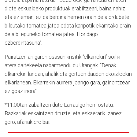
diotela azpimarratu du. “Bezeroek
garrantzia ematen
diote eskualdeko produktuak erabiltzeari, baina nahiz
eta ez eman, ez da berdina hemen orain dela ordubete
bildutako tomatea jatea edota kanpotik ekarritako orain
dela bi eguneko tomatea jatea. Hor dago
ezberdintasuna”.
Pairatzen ari garen osasun krisitik “elkarrekin” soilik
atera daitekeela nabarmendu du Urangak. “Denak
elkarrekin lanean, ahalik eta gertuen dauden ekoizleekin
elkarlanean. Elkarrekin aurrera joango gara, gainontzean
ez goaz inora”.
*11:00tan zabaltzen dute Larraulgo herri ostatu.
Bazkariak eskaintzen dituzte, eta eskaerarik izanez
gero, afariak ere bai.