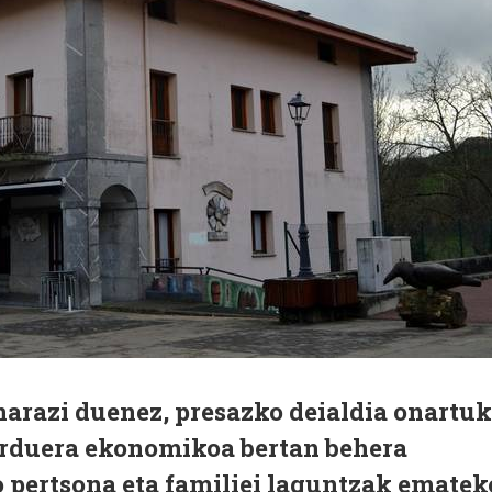
narazi duenez, presazko deialdia onartu
jarduera ekonomikoa bertan behera
 pertsona eta familiei laguntzak ematek