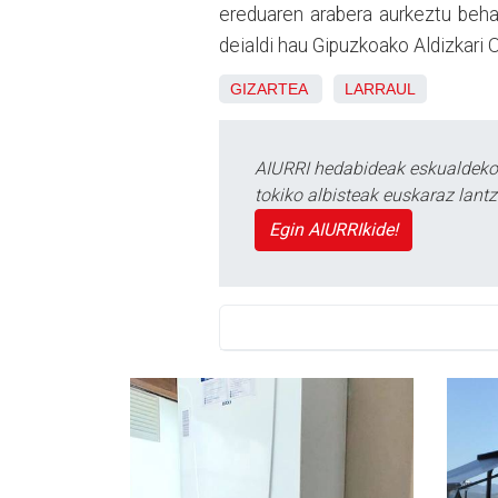
ereduaren arabera aurkeztu beha
deialdi hau Gipuzkoako Aldizkari O
GIZARTEA
LARRAUL
AIURRI hedabideak eskualdeko n
tokiko albisteak euskaraz lan
Egin AIURRIkide!