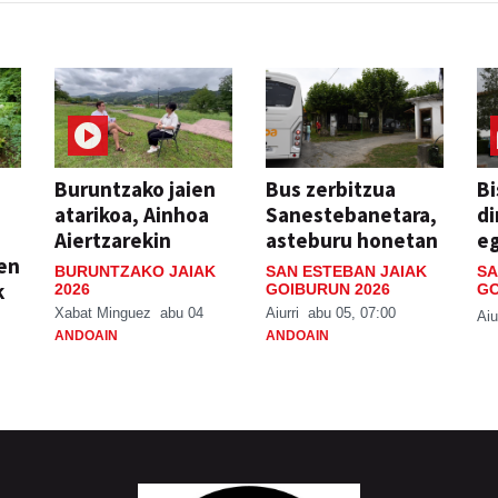
Buruntzako jaien
Bus zerbitzua
Bi
atarikoa, Ainhoa
Sanestebanetara,
di
Aiertzarekin
asteburu honetan
e
ien
BURUNTZAKO JAIAK
SAN ESTEBAN JAIAK
SA
k
2026
GOIBURUN 2026
GO
Xabat Minguez
abu 04
Aiurri
abu 05, 07:00
Aiu
ANDOAIN
ANDOAIN