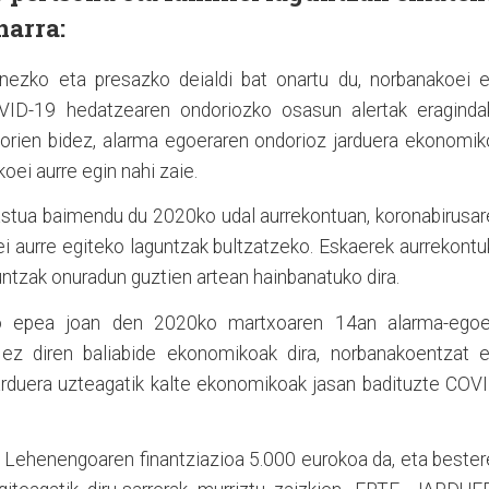
harra:
enezko eta presazko deialdi bat onartu du, norbanakoei e
OVID-19 hedatzearen ondoriozko osasun alertak eraginda
 horien bidez, alarma egoeraren ondorioz jarduera ekonomi
ei aurre egin nahi zaie.
astua baimendu du 2020ko udal aurrekontuan, koronabirusa
i aurre egiteko laguntzak bultzatzeko. Eskaerek aurrekont
untzak onuradun guztien artean hainbanatuko dira.
o epea joan den 2020ko martxoaren 14an alarma-egoe
k ez diren baliabide ekonomikoak dira, norbanakoentzat e
jarduera uzteagatik kalte ekonomikoak jasan badituzte COV
. Lehenengoaren finantziazioa 5.000 eurokoa da, eta beste