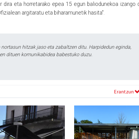
r dira eta horretarako epea 15 egun baliodunekoa izango 
fizialean argitaratu eta biharamunetik hasita".
ortasun hitzak jaso eta zabaltzen ditu. Harpidedun eginda,
tzen dituen komunikabidea babestuko duzu.
Erantzun