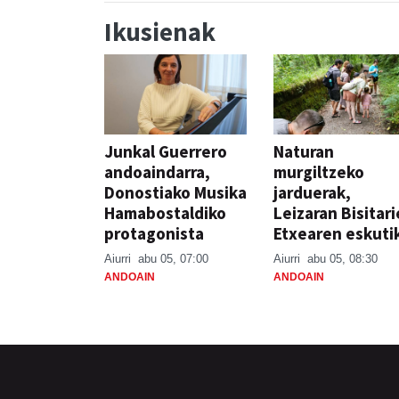
Ikusienak
Junkal Guerrero
Naturan
andoaindarra,
murgiltzeko
Donostiako Musika
jarduerak,
Hamabostaldiko
Leizaran Bisitar
protagonista
Etxearen eskuti
Aiurri
abu 05, 07:00
Aiurri
abu 05, 08:30
ANDOAIN
ANDOAIN