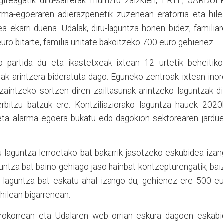
giteagatik diru-sarrerak murriztu zaizkien, ERTE, JARDUE
a-egoeraren adierazpenetik zuzenean eratorria eta hile
a ekarri duena. Udalak, diru-laguntza honen bidez, familia
euro bitarte, familia unitate bakoitzeko 700 euro gehienez.
o partida du eta ikastetxeak ixtean 12 urtetik beheitiko
nak arintzera bideratuta dago. Eguneko zentroak ixtean ino
aintzeko sortzen diren zailtasunak arintzeko laguntzak di
erbitzu batzuk ere. Kontziliaziorako laguntza hauek 2020
a eta alarma egoera bukatu edo dagokion sektorearen jardu
ru-laguntza lerroetako bat bakarrik jasotzeko eskubidea iza
guntza bat baino gehiago jaso hainbat kontzepturengatik, bai
u-laguntza bat eskatu ahal izango du, gehienez ere 500 e
 hilean bigarrenean.
orokorrean eta Udalaren web orrian eskura dagoen eskabi