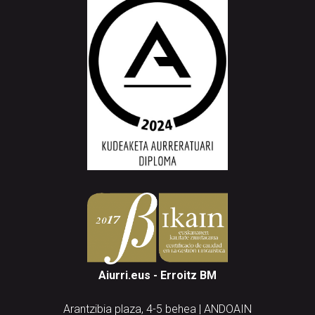
Aiurri.eus - Erroitz BM
Arantzibia plaza, 4-5 behea | ANDOAIN