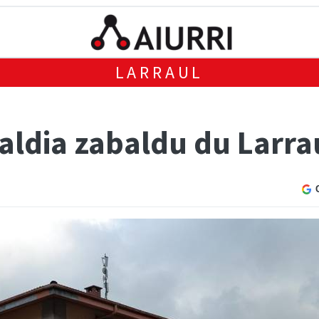
LARRAUL
ialdia zabaldu du Larr