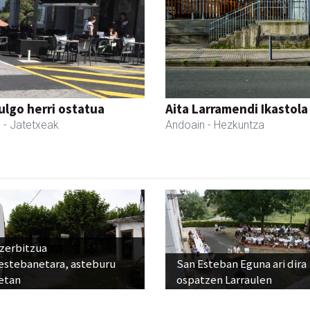
ulgo herri ostatua
Aita Larramendi Ikastola
l
- Jatetxeak
Andoain
- Hezkuntza
 zerbitzua
estebanetara, asteburu
San Esteban Eguna ari dira
etan
ospatzen Larraulen