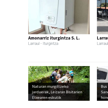
Amonarriz iturgintza S. L.
Larra
Larraul
- Iturgintza
Larrau
Naturan murgiltzeko
Bus
jarduerak, Leizaran Bisitarien
San
Etxearen eskutik
hon