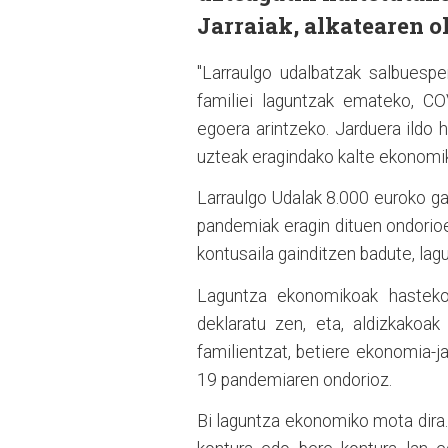
Jarraiak, alkatearen o
"Larraulgo udalbatzak salbuesp
familiei laguntzak emateko, C
egoera arintzeko. Jarduera ildo
uzteak eragindako kalte ekonomiko
Larraulgo Udalak 8.000 euroko g
pandemiak eragin dituen ondorioe
kontusaila gainditzen badute, lag
Laguntza ekonomikoak hastek
deklaratu zen, eta, aldizkakoa
familientzat, betiere ekonomia-
19 pandemiaren ondorioz.
Bi laguntza ekonomiko mota dira