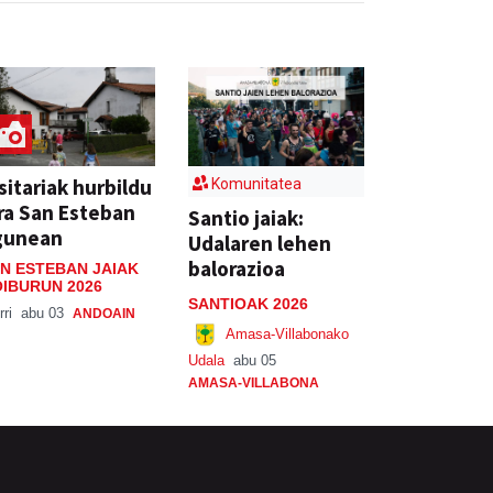
sitariak hurbildu
Komunitatea
ra San Esteban
Santio jaiak:
gunean
Udalaren lehen
balorazioa
N ESTEBAN JAIAK
IBURUN 2026
SANTIOAK 2026
rri
abu 03
ANDOAIN
Amasa-Villabonako
Udala
abu 05
AMASA-VILLABONA