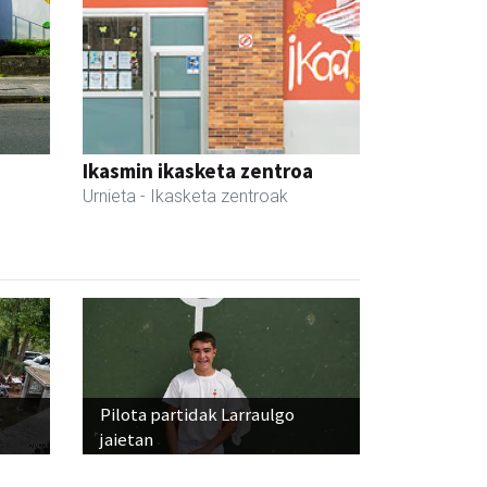
Ikasmin ikasketa zentroa
Urnieta
- Ikasketa zentroak
Pilota partidak Larraulgo
jaietan