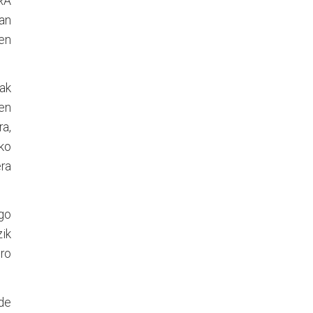
RA
an
ren
ak
ren
ra,
ko
era
ngo
zik
uro
de