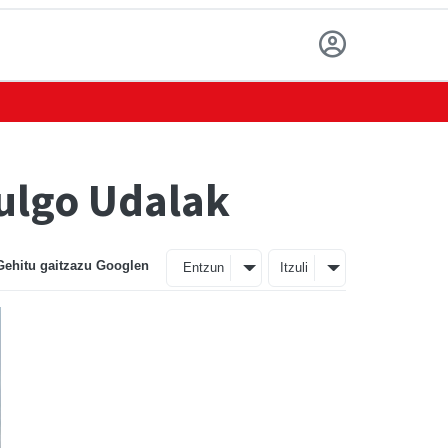
aulgo Udalak
Gehitu gaitzazu Googlen
Entzun
Itzuli