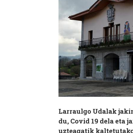
Larraulgo Udalak jaki
du, Covid 19 dela eta 
uzteagatik kaltetutako