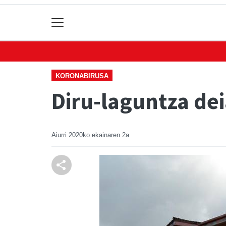
KORONABIRUSA
Diru-laguntza de
Aiurri
2020ko ekainaren 2a