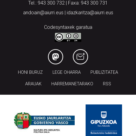
Tel.: 943 300 732 | Faxa: 943 300 731
andoain@aiurri.eus | idazkaritza@aiurri.eus
Codesyntaxek garatua
HONI BURUZ
LEGE OHARRA
PUBLIZITATEA
ARAUAK
HARREMANETARAKO
RSS