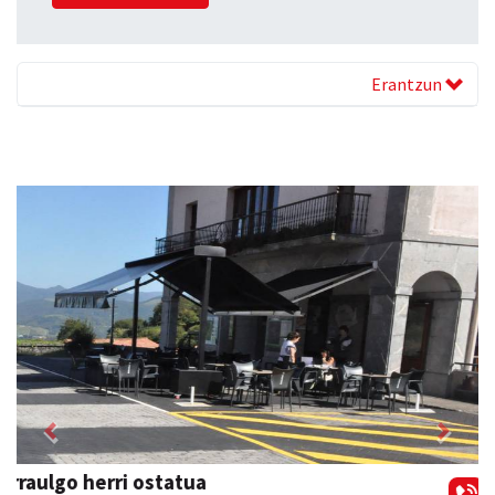
Erantzun
Previous
Next
Amonarriz iturgintza S. L.