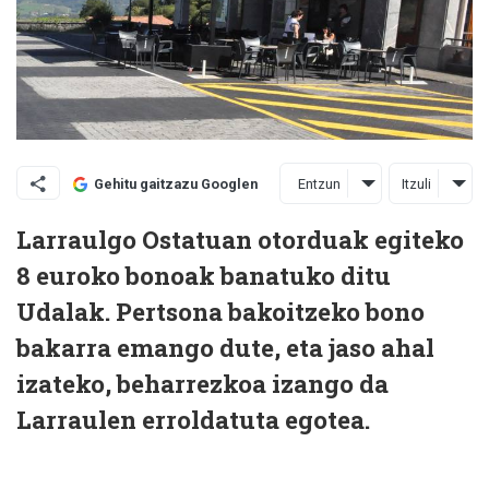
Entzun
Itzuli
Gehitu gaitzazu Googlen
Larraulgo Ostatuan otorduak egiteko
8 euroko bonoak banatuko ditu
Udalak. Pertsona bakoitzeko bono
bakarra emango dute, eta jaso ahal
izateko, beharrezkoa izango da
Larraulen erroldatuta egotea.