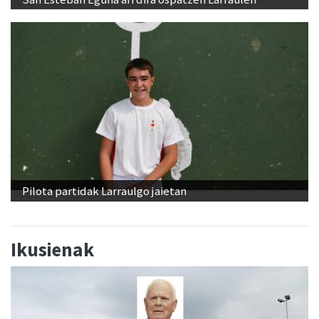
Pilota partidak Larraulgo jaietan
Ikusienak