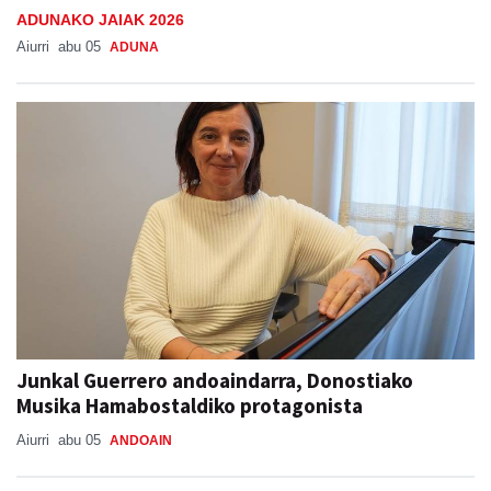
ADUNAKO JAIAK 2026
Aiurri
abu 05
ADUNA
Junkal Guerrero andoaindarra, Donostiako
Musika Hamabostaldiko protagonista
Aiurri
abu 05
ANDOAIN