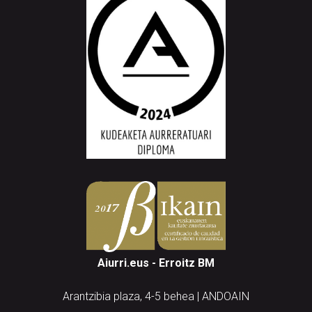
Aiurri.eus - Erroitz BM
Arantzibia plaza, 4-5 behea | ANDOAIN