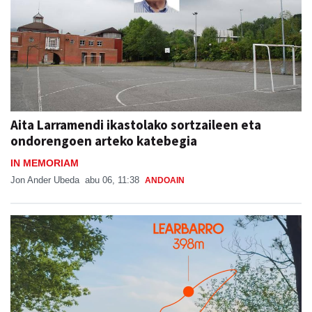
Aita Larramendi ikastolako sortzaileen eta
ondorengoen arteko katebegia
IN MEMORIAM
Jon Ander Ubeda
abu 06, 11:38
ANDOAIN