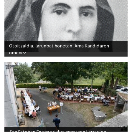
Otoitzaldia, larunbat honetan, Ama Kandidaren
omenez
San Esteban Eguna ari dira ospatzen Larraulen