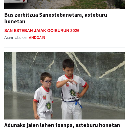
Bus zerbitzua Sanestebanetara, asteburu
honetan
SAN ESTEBAN JAIAK GOIBURUN 2026
Aiurri
abu 05
ANDOAIN
Adunako jaien lehen txanpa, asteburu honetan