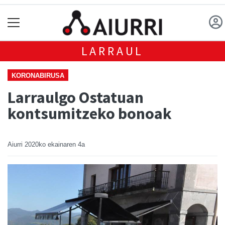
LARRAUL
KORONABIRUSA
Larraulgo Ostatuan
kontsumitzeko bonoak
Aiurri
2020ko ekainaren 4a