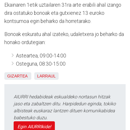
Ekainaren 1etik uztailaren 31ra arte erabili ahal izango
dira ostatuko bonoak eta gutxienez 13 euroko
kontsumoa egin beharko da horretarako.
Bonoak eskuratu ahal izateko, udaletxera jo beharko da
honako ordutegian:
Asteartea, 09:00-14:00
Osteguna, 08:30-15:00
GIZARTEA
LARRAUL
AIURRI hedabideak eskualdeko nortasun hitzak
jaso eta zabaltzen ditu. Harpidedun eginda, tokiko
albisteak euskaraz lantzen dituen komunikabidea
babestuko duzu.
Egin AIURRIkide!