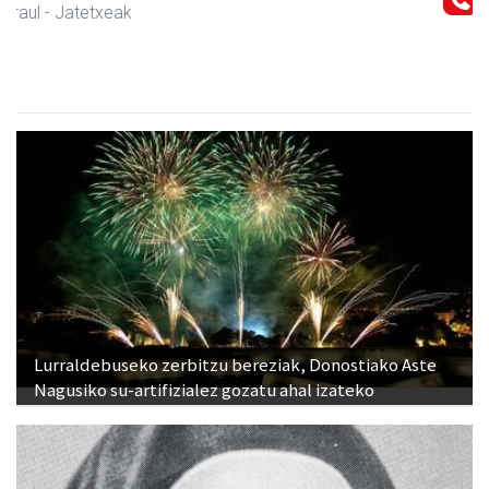
Larraul
- Iturgintza
Lurraldebuseko zerbitzu bereziak, Donostiako Aste
Nagusiko su-artifizialez gozatu ahal izateko