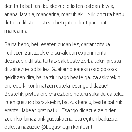
den fruta bat jan dezakezue dilisten ostean: kiwia,
anana, laranja, mandarina, marrubiak… Nik, ohitura hartu
dut eta dilisten ostean beti jaten ditut pare bat
mandarina!
Baina beno, beti esaten dudan lez, garrantzitsua
iruditzen zait zuek ere sukaldean experimenta
dezazuen; dilista tortatxoak beste zerbaitekin presta
ditzakezue, adibidez. Guakamolearekin oso goxoak
gelditzen dira, baina ziur nago beste gauza askorekin
ere ederki konbinatzen dutela; esango didazue!
Bestetik, pistoa ere era ezberdinetara sukalda daiteke;
zuen gustuko barazkiekin, batzuk kendu, beste batzuk
erantsi, labean gratinatu… Esango didazue zein den
zuen konbinaziorik gustukoena; eta egiten baduzue,
etiketa nazazue @begaonegin kontuan!