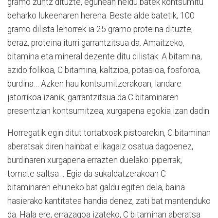
gramo zuntz dituzte, egunean heldu batek kontsumitu
beharko lukeenaren herena. Beste alde batetik, 100
gramo dilista lehorrek ia 25 gramo proteina dituzte;
beraz, proteina iturri garrantzitsua da. Amaitzeko,
bitamina eta mineral dezente ditu dilistak: A bitamina,
azido folikoa, C bitamina, kaltzioa, potasioa, fosforoa,
burdina… Azken hau kontsumitzerakoan, landare
jatorrikoa izanik, garrantzitsua da C bitaminaren
presentzian kontsumitzea, xurgapena egokia izan dadin.
Horregatik egin ditut tortatxoak pistoarekin, C bitaminan
aberatsak diren hainbat elikagaiz osatua dagoenez,
burdinaren xurgapena errazten duelako: piperrak,
tomate saltsa… Egia da sukaldatzerakoan C
bitaminaren ehuneko bat galdu egiten dela, baina
hasierako kantitatea handia denez, zati bat mantenduko
da. Hala ere, errazagoa izateko, C bitaminan aberatsa