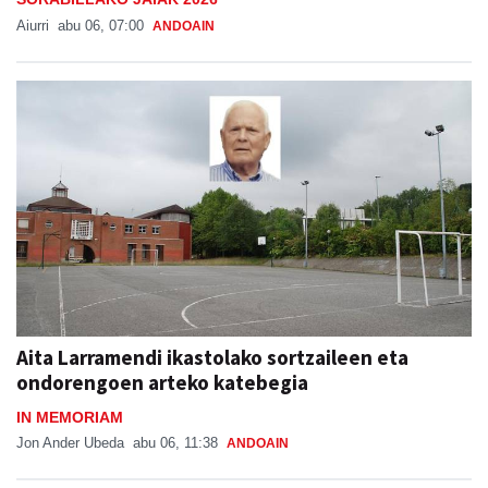
Aiurri
abu 06, 07:00
ANDOAIN
Aita Larramendi ikastolako sortzaileen eta
ondorengoen arteko katebegia
IN MEMORIAM
Jon Ander Ubeda
abu 06, 11:38
ANDOAIN