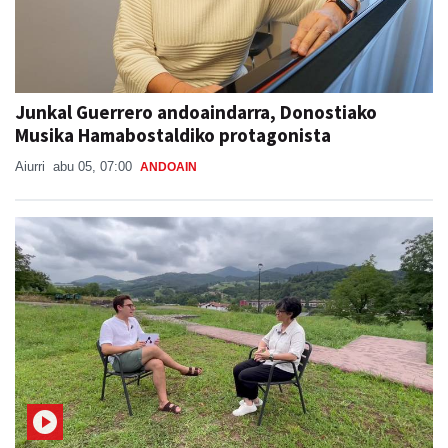
Junkal Guerrero andoaindarra, Donostiako
Musika Hamabostaldiko protagonista
Aiurri
abu 05, 07:00
ANDOAIN