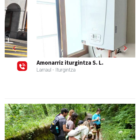
Previous
Next
Amonarriz iturgintza S. L.
Larraul
- Iturgintza