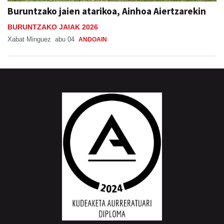
Buruntzako jaien atarikoa, Ainhoa Aiertzarekin
BURUNTZAKO JAIAK 2026
Xabat Minguez
abu 04
ANDOAIN