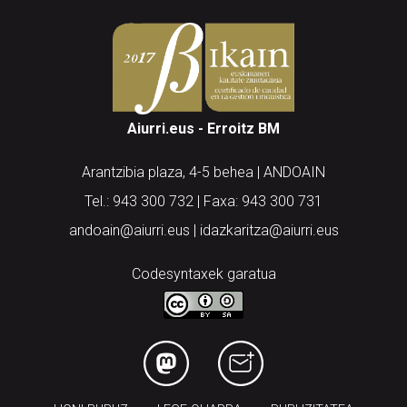
Aiurri.eus - Erroitz BM
Arantzibia plaza, 4-5 behea | ANDOAIN
Tel.: 943 300 732 | Faxa: 943 300 731
andoain@aiurri.eus | idazkaritza@aiurri.eus
Codesyntaxek garatua