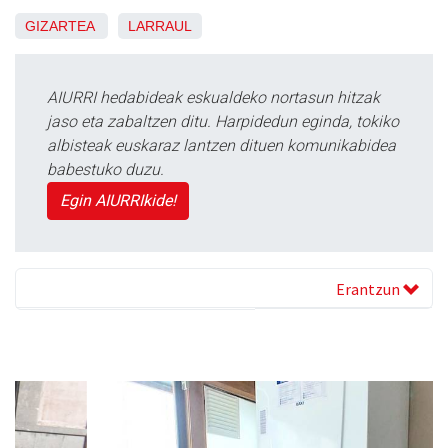
GIZARTEA
LARRAUL
AIURRI hedabideak eskualdeko nortasun hitzak
jaso eta zabaltzen ditu. Harpidedun eginda, tokiko
albisteak euskaraz lantzen dituen komunikabidea
babestuko duzu.
Egin AIURRIkide!
Erantzun