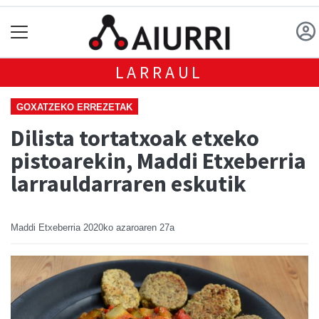
LARRAUL
GOXATZEKO ERREZETAK
Dilista tortatxoak etxeko
pistoarekin, Maddi Etxeberria
larrauldarraren eskutik
Maddi Etxeberria
2020ko azaroaren 27a