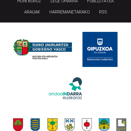
HONI BURUZ
LEGE OHARRA
PUBLIZITATEA
ARAUAK
HARREMANETARAKO
RSS