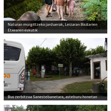
Naturan murgiltzeko jarduerak, Leizaran Bisitarien
Etxearen eskutik
Bus zerbitzua Sanestebanetara, asteburu honetan