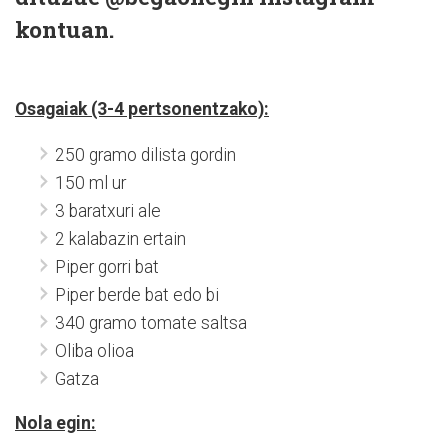
kontuan.
Osagaiak (3-4 pertsonentzako):
250 gramo dilista gordin
150 ml ur
3 baratxuri ale
2 kalabazin ertain
Piper gorri bat
Piper berde bat edo bi
340 gramo tomate saltsa
Oliba olioa
Gatza
Nola egin: