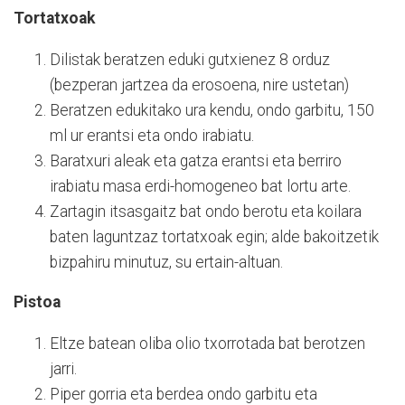
Tortatxoak
Dilistak beratzen eduki gutxienez 8 orduz
(bezperan jartzea da erosoena, nire ustetan)
Beratzen edukitako ura kendu, ondo garbitu, 150
ml ur erantsi eta ondo irabiatu.
Baratxuri aleak eta gatza erantsi eta berriro
irabiatu masa erdi-homogeneo bat lortu arte.
Zartagin itsasgaitz bat ondo berotu eta koilara
baten laguntzaz tortatxoak egin; alde bakoitzetik
bizpahiru minutuz, su ertain-altuan.
Pistoa
Eltze batean oliba olio txorrotada bat berotzen
jarri.
Piper gorria eta berdea ondo garbitu eta