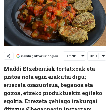
Entzun
Itzuli
Gehitu gaitzazu Googlen
Maddi Etxeberriak tortatxoak eta
pistoa nola egin erakutsi digu;
errezeta osasuntsua, beganoa eta
goxoa, etxeko produktuekin egiteko
egokia. Errezeta gehiago irakurgai
dituzue
@begaonegin
instagram