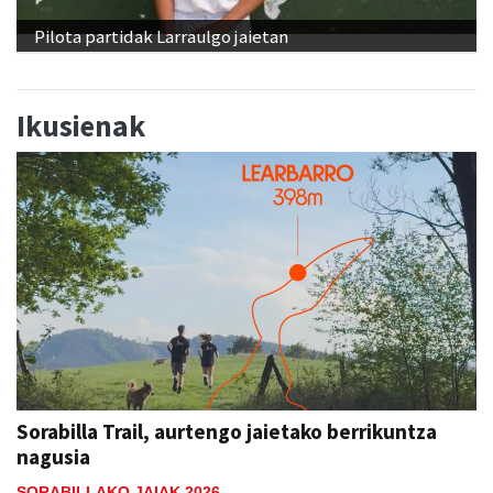
Pilota partidak Larraulgo jaietan
Ikusienak
Sorabilla Trail, aurtengo jaietako berrikuntza
nagusia
SORABILLAKO JAIAK 2026