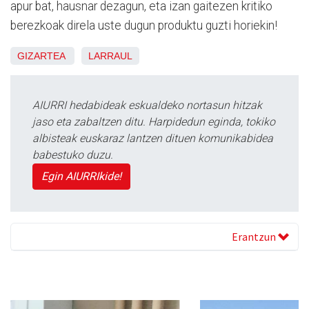
apur bat, hausnar dezagun, eta izan gaitezen kritiko
berezkoak direla uste dugun produktu guzti horiekin!
GIZARTEA
LARRAUL
AIURRI hedabideak eskualdeko nortasun hitzak
jaso eta zabaltzen ditu. Harpidedun eginda, tokiko
albisteak euskaraz lantzen dituen komunikabidea
babestuko duzu.
Egin AIURRIkide!
Erantzun