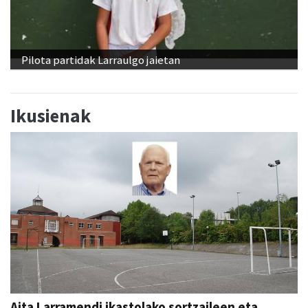
Pilota partidak Larraulgo jaietan
Ikusienak
Aita Larramendi ikastolako sortzaileen eta