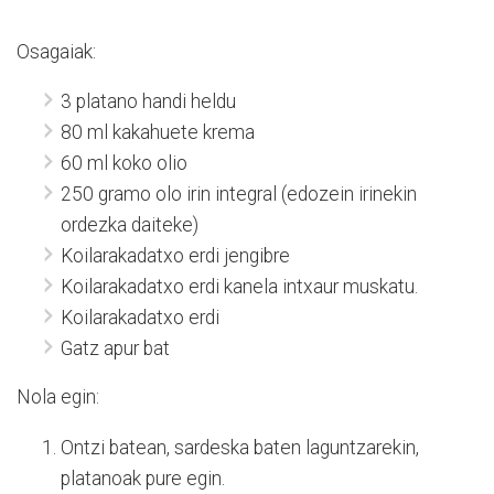
Osagaiak:
3 platano handi heldu
80 ml kakahuete krema
60 ml koko olio
250 gramo olo irin integral (edozein irinekin
ordezka daiteke)
Koilarakadatxo erdi jengibre
Koilarakadatxo erdi kanela intxaur muskatu.
Koilarakadatxo erdi
Gatz apur bat
Nola egin:
Ontzi batean, sardeska baten laguntzarekin,
platanoak pure egin.