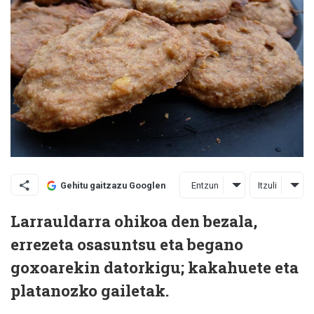
Entzun
Itzuli
Gehitu gaitzazu Googlen
Larrauldarra ohikoa den bezala,
errezeta osasuntsu eta begano
goxoarekin datorkigu; kakahuete eta
platanozko gailetak.