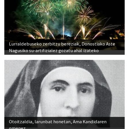
Lurraldebuseko zerbitzu bereziak, Donostiako Aste
Nagusiko su-artifizialez gozatu ahal izateko
Otoitzaldia, larunbat honetan, Ama Kandidaren
omenez