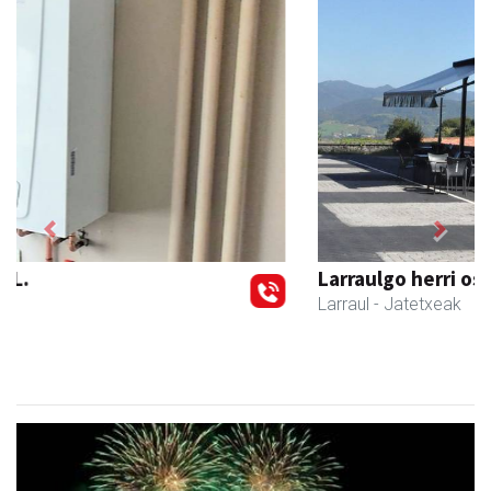
Previous
Next
Larraulgo herri ostatua
Larraul
- Jatetxeak