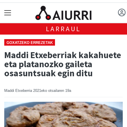
LARRAUL
GOXATZEKO ERREZETAK
Maddi Etxeberriak kakahuete
eta platanozko gaileta
osasuntsuak egin ditu
Maddi Etxeberria
2021eko otsailaren 19a