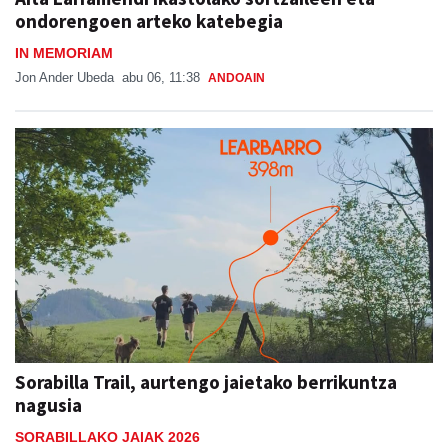
ondorengoen arteko katebegia
IN MEMORIAM
Jon Ander Ubeda
abu 06, 11:38
ANDOAIN
Sorabilla Trail, aurtengo jaietako berrikuntza
nagusia
SORABILLAKO JAIAK 2026