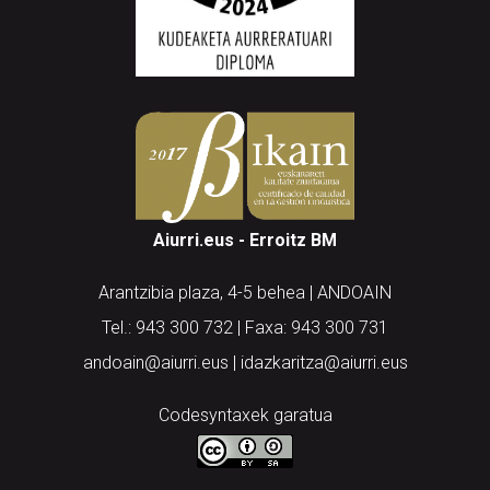
Aiurri.eus - Erroitz BM
Arantzibia plaza, 4-5 behea | ANDOAIN
Tel.: 943 300 732 | Faxa: 943 300 731
andoain@aiurri.eus | idazkaritza@aiurri.eus
Codesyntaxek garatua