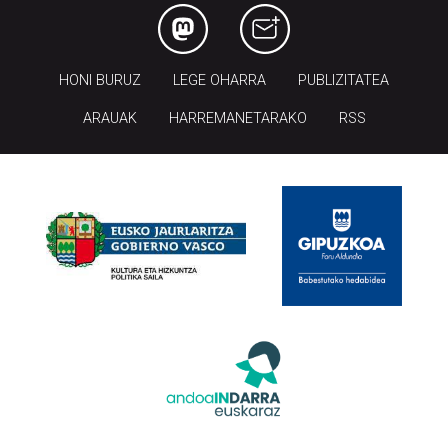
HONI BURUZ
LEGE OHARRA
PUBLIZITATEA
ARAUAK
HARREMANETARAKO
RSS