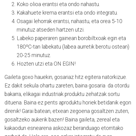
Koko olioa erantsi eta ondo nahastu.
Kakahuete krema erantsi eta ondo integratu.
Osagai lehorrak erantsi, nahastu, eta orea 5-10
minutuz atseden hartzen utzi.
Labeko paperaren gainean borobiltxoak egin eta
180ºC-tan labekatu (labea aurretik berotu ostean)
20-25 minutuz.
Hozten utzi eta ON EGIN!
Gaileta goxo hauekin, gosariaz hitz egitera natorkizue.
Ez dakit sekula ohartu zareten, baina gosaria da otordu
bakarra, elikagai industriak produktu zehatzak sortu
dituena. Baina ez pents aproduktu horiek betidanik egon
direnik! Garai batean, etxean zegoena gosaltzen zuten,
gosaltzeko aukerik bazen! Baina gaileta, zereal eta
kakaodun esnearena askozaz beranduago etorritako