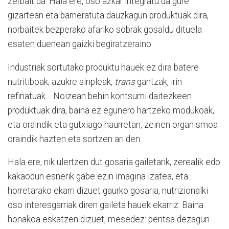
zerbait da. Hala ere, oso azkar integratu da gure
gizartean eta barneratuta dauzkagun produktuak dira,
norbaitek bezperako afariko sobrak gosaldu dituela
esaten duenean gaizki begiratzeraino.
Industriak sortutako produktu hauek ez dira batere
nutritiboak; azukre sinpleak,
trans
gantzak, irin
refinatuak… Noizean behin kontsumi daitezkeen
produktuak dira, baina ez egunero hartzeko modukoak,
eta oraindik eta gutxiago haurretan, zeinen organismoa
oraindik hazten eta sortzen ari den.
Hala ere, nik ulertzen dut gosaria gailetarik, zerealik edo
kakaodun esnerik gabe ezin imagina izatea, eta
horretarako ekarri dizuet gaurko gosaria, nutrizionalki
oso interesgarriak diren gaileta hauek ekarriz. Baina
honakoa eskatzen dizuet, mesedez: pentsa dezagun