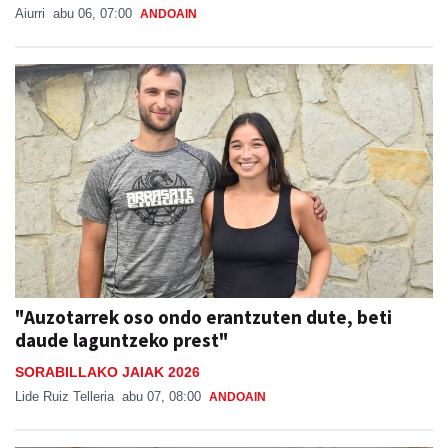
Aiurri
abu 06, 07:00
ANDOAIN
"Auzotarrek oso ondo erantzuten dute, beti
daude laguntzeko prest"
SORABILLAKO JAIAK 2026
Lide Ruiz Telleria
abu 07, 08:00
ANDOAIN